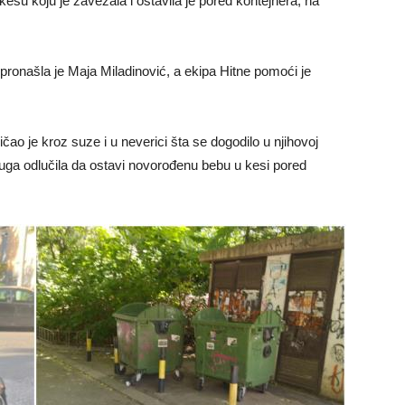
 kesu koju je zavezala i ostavila je pored kontejnera, na
ronašla je Maja Miladinović, a ekipa Hitne pomoći je
čao je kroz suze i u neverici šta se dogodilo u njihovoj
ruga odlučila da ostavi novorođenu bebu u kesi pored