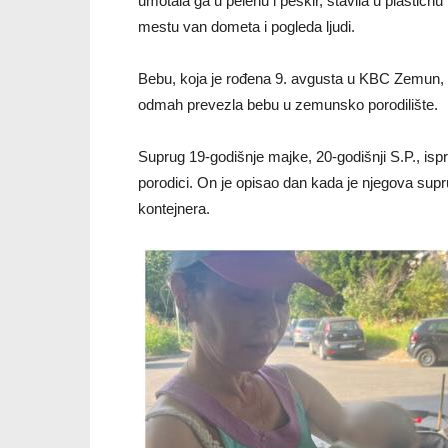
umotala ga u pelenu i peškir, stavila u plastičnu
mestu van dometa i pogleda ljudi.
Bebu, koja je rođena 9. avgusta u KBC Zemun, p
odmah prevezla bebu u zemunsko porodilište.
Suprug 19-godišnje majke, 20-godišnji S.P., ispri
porodici. On je opisao dan kada je njegova sup
kontejnera.