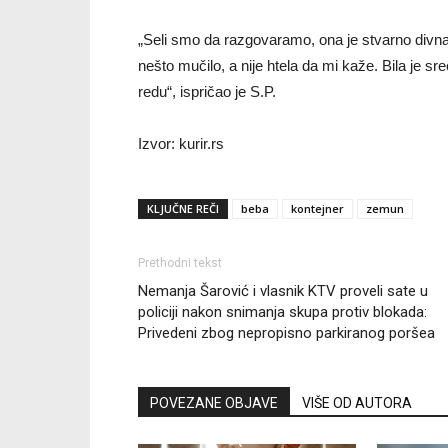
„Seli smo da razgovaramo, ona je stvarno divna 
nešto mučilo, a nije htela da mi kaže. Bila je sre
redu“, ispričao je S.P.
Izvor: kurir.rs
KLJUČNE REČI
beba
kontejner
zemun
Prethodni tekst
Nemanja Šarović i vlasnik KTV proveli sate u
policiji nakon snimanja skupa protiv blokada:
Privedeni zbog nepropisno parkiranog poršea
POVEZANE OBJAVE
VIŠE OD AUTORA