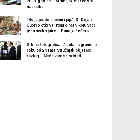
2008. godine – Stručnjak otkriva šta
nas čeka
“Bolje jedite slaninu i jaja”: Dr Dejan
Čubrilo otkriva istinu o hrani koju Srbi
jedu svako jutro – Puna je šećera
Srbina fotografisali 4 puta na granici u
roku od 24 sata: Stručnjak objasnio
razlog – Neće vam se svideti