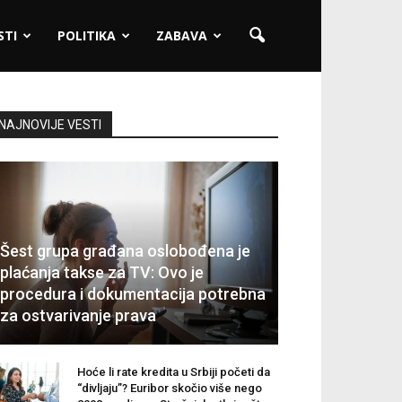
STI
POLITIKA
ZABAVA
NAJNOVIJE VESTI
Šest grupa građana oslobođena je
plaćanja takse za TV: Ovo je
procedura i dokumentacija potrebna
za ostvarivanje prava
Hoće li rate kredita u Srbiji početi da
“divljaju”? Euribor skočio više nego