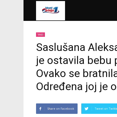
VestiSrbija1
Vesti
Saslušana Aleks
je ostavila bebu
Ovako se bratnil
Određena joj je 
Share on Facebook
Tweet on Twitt