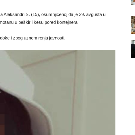
na Aleksandri S. (19), osumnjičenoj da je 29. avgusta u
otanu u peškir i kesu pored kontejnera.
doke i zbog uznemirenja javnosti.