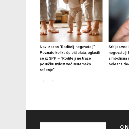
Novi zakon “Roditelj-negovatelj”:
Srbija uvodi 
Poznato kolika će biti plata, oglasili
negovatelj: 
se iz SPP – “Roditelji ne traže
simbolična 
političku milost već sistemsko
bolesne de
rešenje”
O 