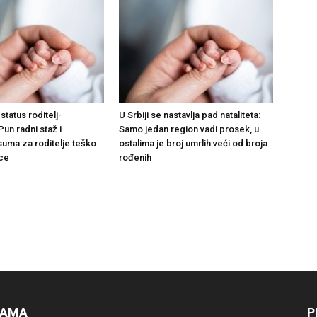
status roditelj-
U Srbiji se nastavlja pad nataliteta:
Pun radni staž i
Samo jedan region vadi prosek, u
suma za roditelje teško
ostalima je broj umrlih veći od broja
ce
rođenih
NAMA
P