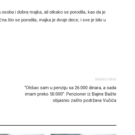
osoba i dobra majka, ali otkako se porodila, kao da je
ćna što se porodila, majka je dvoje dece, i sve je bilo u
Sledeći tekst
“Otišao sam u penziju sa 26.000 dinara, a sada
imam preko 50.000”: Penzioner iz Bajine Bašte
objasnio zašto podržava Vučića