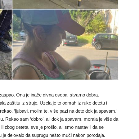
 zaspao. Ona je inače divna osoba, stvarno dobra.
 zaštitu iz struje. Uzela je to odmah iz ruke detetu i
j rekao, ‘ljubavi, molim te, više pazi na dete dok ja spavam.’
u. Rekao sam ‘dobro’, ali dok ja spavam, morala je više da
i zbog deteta, sve je prošlo, ali smo nastavili da se
u je delovalo da suprugu nešto muči nakon porođaja.