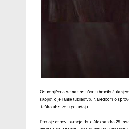
Osumnjičena se na saslušanju branila ćutanjem,
saopštilo je ranije tužilaštvo. Naredbom o sprov
„teško ubistvo u pokušaju“.
Postoje osnovi sumnje da je Aleksandra 29. av