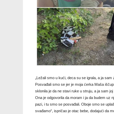
„Ležali smo u kući, deca su se igrala, a ja sam
Posvađali smo se jer je moja ćerka Maša iščupala
sklonila je da ne stavi ruke u struju, a ja sam jo
Ona je odgovorila da moram i ja da budem uz nj
pazi, i tu smo se posvađali. Oboje smo se uplašil
svađamo“, ispričao je otac bebe, dodajući da m