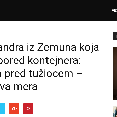
VE
andra iz Zemuna koja
 pored kontejnera:
a pred tužiocem –
ova mera
er