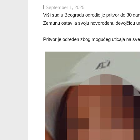
|
September 1, 2025
Viši sud u Beogradu odredio je pritvor do 30 da
Zemunu ostavila svoju novorođenu devojčicu um
Pritvor je određen zbog mogućeg uticaja na sve