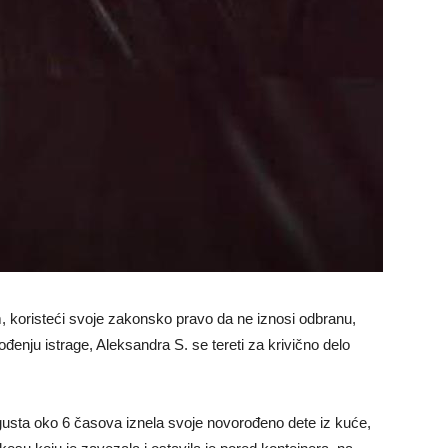
 koristeći svoje zakonsko pravo da ne iznosi odbranu,
ođenju istrage, Aleksandra S. se tereti za krivično delo
gusta oko 6 časova iznela svoje novorođeno dete iz kuće,