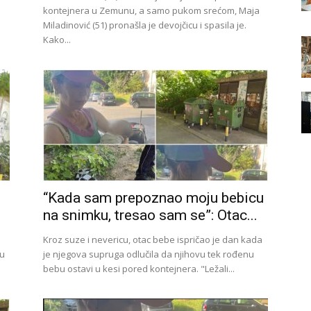
kontejnera u Zemunu, a samo pukom srećom, Maja
Miladinović (51) pronašla je devojčicu i spasila je.
Kako...
“Kada sam prepoznao moju bebicu
na snimku, tresao sam se”: Otac...
Kroz suze i nevericu, otac bebe ispričao je dan kada
 u
je njegova supruga odlučila da njihovu tek rođenu
bebu ostavi u kesi pored kontejnera. "Ležali...