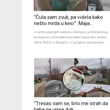
“Čula sam zvuk, pa videla kako
nešto mrda u kesi”: Maja...
U ranim jutarnjim satima u Zemunu, pored jednog
kontejnera, pronađena je beba stara oko sedam
dana. Reč je o devojčici, a za njeno spasavanje...
“Tresao sam se, bilo me strah da
beba ne umre dok...