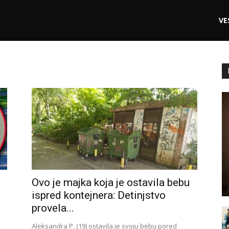
VE
Ovo je majka koja je ostavila bebu
ispred kontejnera: Detinjstvo
provela...
Aleksandra P. (19) ostavila je svoju bebu pored