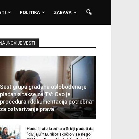
STI
POLITIKA
ZABAVA
NAJNOVIJE VESTI
Šest grupa građana oslobođena je
plaćanja takse za TV: Ovo je
procedura i dokumentacija potrebna
za ostvarivanje prava
Hoće li rate kredita u Srbiji početi da
“divljaju”? Euribor skočio više nego