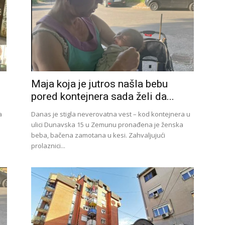
Maja koja je jutros našla bebu
pored kontejnera sada želi da...
a
Danas je stigla neverovatna vest – kod kontejnera u
ulici Dunavska 15 u Zemunu pronađena je ženska
beba, bačena zamotana u kesi. Zahvaljujući
prolaznici...