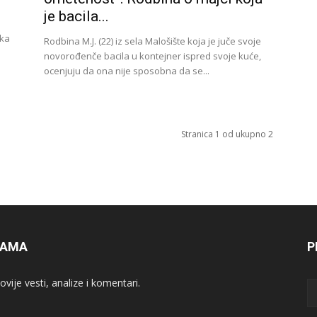
je bacila...
jka
Rodbina M.J. (22) iz sela Malošište koja je juče svoje
novorođenče bacila u kontejner ispred svoje kuće,
ocenjuju da ona nije sposobna da se...
Stranica 1 od ukupno 2
NAMA
P
vije vesti, analize i komentari.