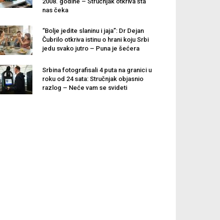
2008. godine – Stručnjak otkriva šta
nas čeka
“Bolje jedite slaninu i jaja”: Dr Dejan
Čubrilo otkriva istinu o hrani koju Srbi
jedu svako jutro – Puna je šećera
Srbina fotografisali 4 puta na granici u
roku od 24 sata: Stručnjak objasnio
razlog – Neće vam se svideti