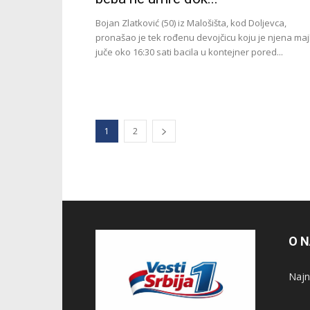
Bojan Zlatković (50) iz Malošišta, kod Doljevca,
pronašao je tek rođenu devojčicu koju je njena ma
juče oko 16:30 sati bacila u kontejner pored...
1
2
O 
Najno