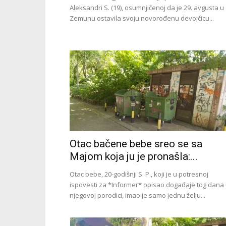
Aleksandri S. (19), osumnjičenoj da je 29. avgusta u
Zemunu ostavila svoju novorođenu devojčicu...
Otac bačene bebe sreo se sa
Majom koja ju je pronašla:...
Otac bebe, 20-godišnji S. P., koji je u potresnoj
ispovesti za *Informer* opisao događaje tog dana
njegovoj porodici, imao je samo jednu želju...