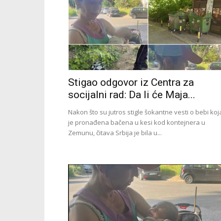
Stigao odgovor iz Centra za
socijalni rad: Da li će Maja...
Nakon što su jutros stigle šokantne vesti o bebi koj
je pronađena bačena u kesi kod kontejnera u
Zemunu, čitava Srbija je bila u...