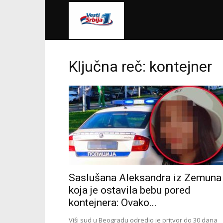
VestiSrbija1
Ključna reč: kontejner
Saslušana Aleksandra iz Zemuna
koja je ostavila bebu pored
kontejnera: Ovako...
Viši sud u Beogradu odredio je pritvor do 30 dana