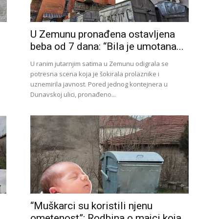
U Zemunu pronađena ostavljena
beba od 7 dana: “Bila je umotana...
U ranim jutarnjim satima u Zemunu odigrala se
potresna scena koja je šokirala prolaznike i
uznemirila javnost. Pored jednog kontejnera u
Dunavskoj ulici, pronađeno...
“Muškarci su koristili njenu
ometenost”: Rodbina o majci koja