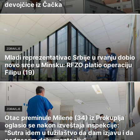
devojčice iz Čačka
ZDRAVLJE
Mladi reprezentativac Srbije u rvanju dobio
novo srce u Minsku: RFZO platio operaciju
Filipu (19)
ZDRAVLJE
Otac preminule Milene (34) iz Prokuplja
oglasio se nakon izveštaja inspekcije:
"Sutra idem u tužilaštvo da dam izjavu i da