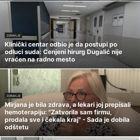
ZDRAVLJE
Klinički centar odbio je da postupi po
odluci suda: Cenjeni hirurg Dugalić nije
vraćen na radno mesto
ZDRAVLJE
Mirjana je bila zdrava, a lekari joj prepisali
hemoterapiju: "Zatvorila sam firmu,
prodala sve i čekala kraj" - Sada je dobila
odštetu