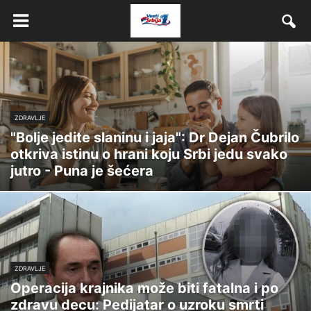
ZDRAVLJE
"Bolje jedite slaninu i jaja": Dr Dejan Čubrilo
otkriva istinu o hrani koju Srbi jedu svako
jutro - Puna je šećera
ZDRAVLJE
Operacija krajnika može biti fatalna i po
zdravu decu: Pedijatar o uzroku smrti