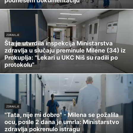
podnesem dokumentaciju"
ZDRAVLJE
Šta je utvrdila inspekcija Ministarstva
zdravlja u slučaju preminule Milene (34) iz
Prokuplja: "Lekari u UKC Niš su radili po
protokolu"
ZDRAVLJE
"Tata, nije mi dobro" - Milena se požalila
ocu, posle 2 dana je umrla: Ministarstvo
zdravlja pokrenulo istragu