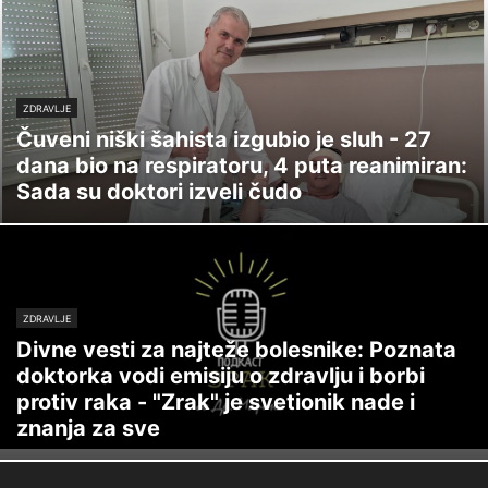
ZDRAVLJE
Čuveni niški šahista izgubio je sluh - 27
dana bio na respiratoru, 4 puta reanimiran:
Sada su doktori izveli čudo
ZDRAVLJE
Divne vesti za najteže bolesnike: Poznata
doktorka vodi emisiju o zdravlju i borbi
protiv raka - "Zrak" je svetionik nade i
znanja za sve