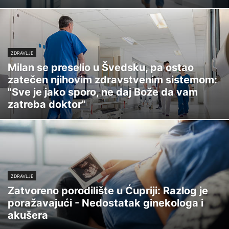
ZDRAVLJE
Milan se preselio u Švedsku, pa ostao
zatečen njihovim zdravstvenim sistemom:
"Sve je jako sporo, ne daj Bože da vam
zatreba doktor"
ZDRAVLJE
Zatvoreno porodilište u Ćupriji: Razlog je
poražavajući - Nedostatak ginekologa i
akušera