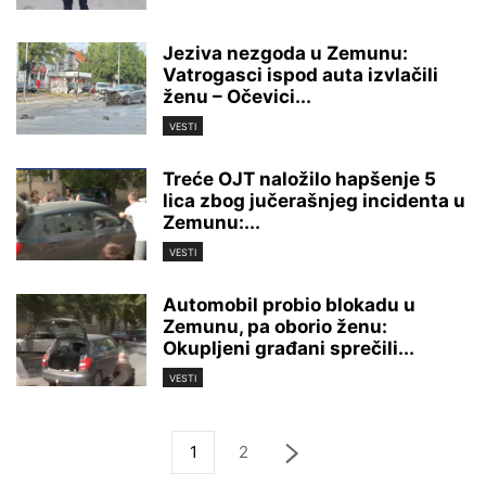
Jeziva nezgoda u Zemunu:
Vatrogasci ispod auta izvlačili
ženu – Očevici...
VESTI
Treće OJT naložilo hapšenje 5
lica zbog jučerašnjeg incidenta u
Zemunu:...
VESTI
Automobil probio blokadu u
Zemunu, pa oborio ženu:
Okupljeni građani sprečili...
VESTI
1
2