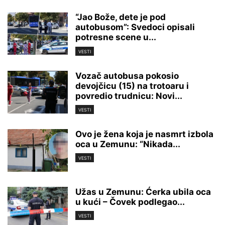
“Jao Bože, dete je pod
autobusom”: Svedoci opisali
potresne scene u...
VESTI
Vozač autobusa pokosio
devojčicu (15) na trotoaru i
povredio trudnicu: Novi...
VESTI
Ovo je žena koja je nasmrt izbola
oca u Zemunu: “Nikada...
VESTI
Užas u Zemunu: Ćerka ubila oca
u kući – Čovek podlegao...
VESTI