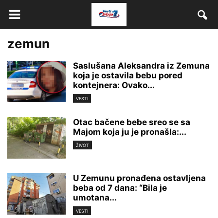
zemun
Saslušana Aleksandra iz Zemuna
koja je ostavila bebu pored
kontejnera: Ovako...
VESTI
Otac bačene bebe sreo se sa
Majom koja ju je pronašla:...
ŽIVOT
U Zemunu pronađena ostavljena
beba od 7 dana: “Bila je
umotana...
VESTI