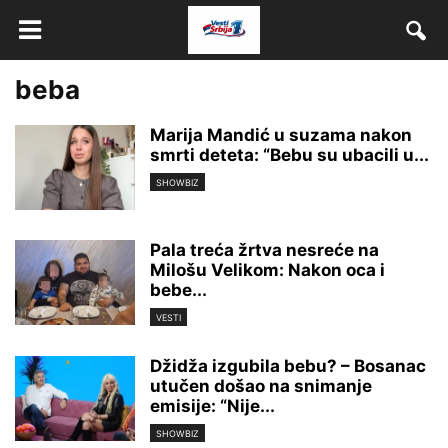
beba
Marija Mandić u suzama nakon
smrti deteta: “Bebu su ubacili u...
SHOWBIZ
Pala treća žrtva nesreće na
Milošu Velikom: Nakon oca i
bebe...
VESTI
Džidža izgubila bebu? – Bosanac
utučen došao na snimanje
emisije: “Nije...
SHOWBIZ