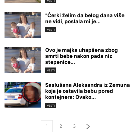
VESTI
“Ćerki želim da belog dana više
ne vidi, poslala mi je...
VESTI
Ovo je majka uhapšena zbog
smrti bebe nakon pada niz
stepenice...
VESTI
Saslušana Aleksandra iz Zemuna
koja je ostavila bebu pored
kontejnera: Ovako...
VESTI
1
2
3