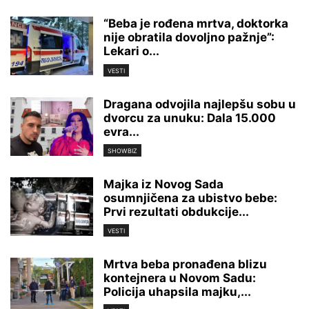
“Beba je rođena mrtva, doktorka
nije obratila dovoljno pažnje”:
Lekari o...
VESTI
Dragana odvojila najlepšu sobu u
dvorcu za unuku: Dala 15.000
evra...
SHOWBIZ
Majka iz Novog Sada
osumnjičena za ubistvo bebe:
Prvi rezultati obdukcije...
VESTI
Mrtva beba pronađena blizu
kontejnera u Novom Sadu:
Policija uhapsila majku,...