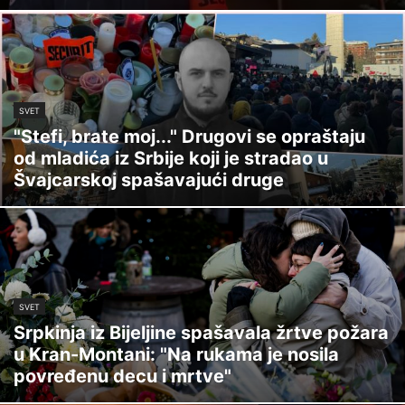
SVET
"Stefi, brate moj..." Drugovi se opraštaju
od mladića iz Srbije koji je stradao u
Švajcarskoj spašavajući druge
SVET
Srpkinja iz Bijeljine spašavala žrtve požara
u Kran-Montani: "Na rukama je nosila
povređenu decu i mrtve"