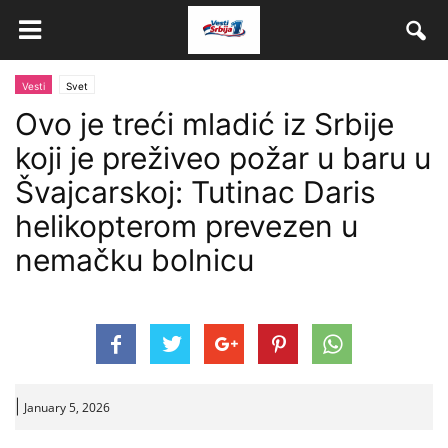
Vesti
Svet
Ovo je treći mladić iz Srbije
koji je preživeo požar u baru u
Švajcarskoj: Tutinac Daris
helikopterom prevezen u
nemačku bolnicu
|
January 5, 2026