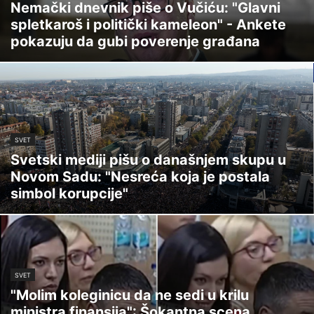
Nemački dnevnik piše o Vučiću: "Glavni
spletkaroš i politički kameleon" - Ankete
pokazuju da gubi poverenje građana
SVET
Svetski mediji pišu o današnjem skupu u
Novom Sadu: "Nesreća koja je postala
simbol korupcije"
SVET
"Molim koleginicu da ne sedi u krilu
ministra finansija": Šokantna scena