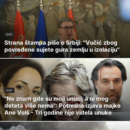
SVET
Strana štampa piše o Srbiji: "Vučić zbog
povređene sujete gura zemlju u izolaciju"
SVET
"Ne znam gde su moji unuci, a ni mog
deteta više nema": Potresna izjava majke
Ane Volš - Tri godine nije videla unuke