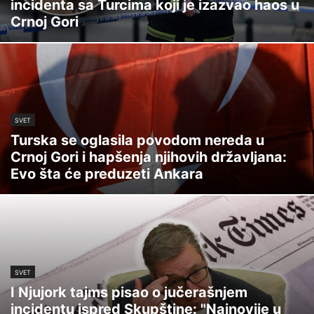
incidenta sa Turcima koji je izazvao haos u
Crnoj Gori
SVET
Turska se oglasila povodom nereda u
Crnoj Gori i hapšenja njihovih državljana:
Evo šta će preduzeti Ankara
SVET
I Njujork tajms pisao o jučerašnjem
incidentu ispred Skupštine: "Najnovije u