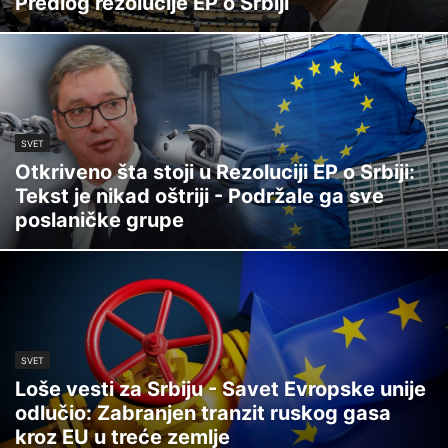
Predlog rezolucije EP o Srbiji
SVET
Otkriveno šta stoji u Rezoluciji EP o Srbiji:
Tekst je nikad oštriji - Podržale ga sve
poslaničke grupe
SVET
Loše vesti za Srbiju - Savet Evropske unije
odlučio: Zabranjen tranzit ruskog gasa
kroz EU u treće zemlje