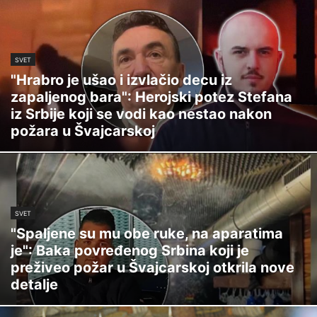
SVET
"Hrabro je ušao i izvlačio decu iz
zapaljenog bara": Herojski potez Stefana
iz Srbije koji se vodi kao nestao nakon
požara u Švajcarskoj
SVET
"Spaljene su mu obe ruke, na aparatima
je": Baka povređenog Srbina koji je
preživeo požar u Švajcarskoj otkrila nove
detalje