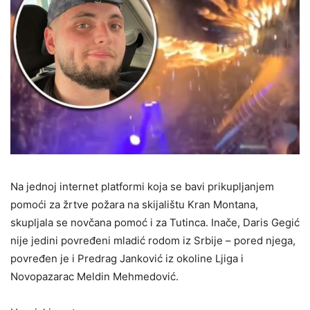
Na jednoj internet platformi koja se bavi prikupljanjem
pomoći za žrtve požara na skijalištu Kran Montana,
skupljala se novčana pomoć i za Tutinca. Inače, Daris Gegić
nije jedini povređeni mladić rodom iz Srbije – pored njega,
povređen je i Predrag Janković iz okoline Ljiga i
Novopazarac Meldin Mehmedović.