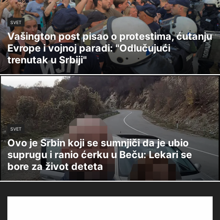
SVET
Vašington post pisao o protestima, ćutanju
Evrope i vojnoj paradi: "Odlučujući
trenutak u Srbiji"
SVET
Ovo je Srbin koji se sumnjiči da je ubio
suprugu i ranio ćerku u Beču: Lekari se
bore za život deteta