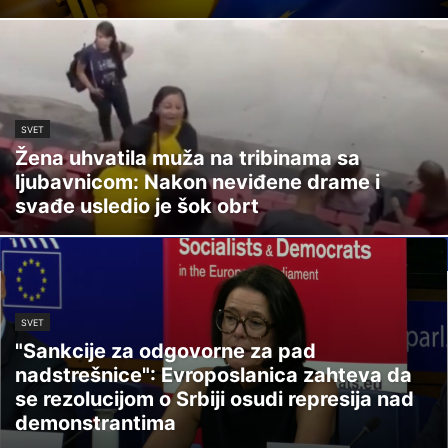
SVET
Žena uhvatila muža na tribinama sa
ljubavnicom: Nakon neviđene drame i
svađe usledio je šok obrt
SVET
"Sankcije za odgovorne za pad
nadstrešnice": Evroposlanica zahteva da
se rezolucijom o Srbiji osudi represija nad
demonstrantima