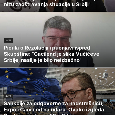
nizu zaoštravanja situacije u Srbiji"
SVET
Picula o Rezoluciji i pucnjavi ispred
Skupštine: "Ćacilend je slika Vučićeve
Srbije, nasilje je bilo neizbežno"
SVET
Sankcije za odgovorne za nadstrešnicu,
Expo i Ćacilend na udaru: Ovako izgleda