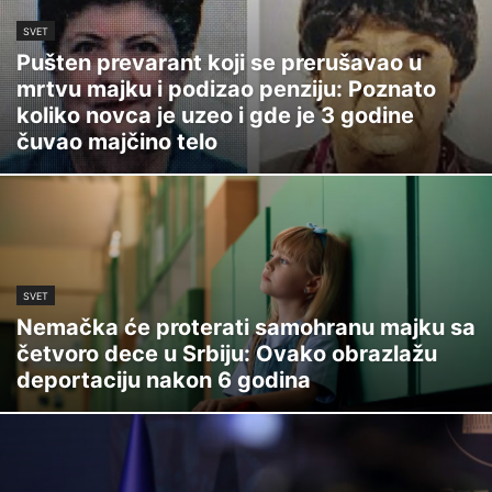
SVET
Pušten prevarant koji se prerušavao u
mrtvu majku i podizao penziju: Poznato
koliko novca je uzeo i gde je 3 godine
čuvao majčino telo
SVET
Nemačka će proterati samohranu majku sa
četvoro dece u Srbiju: Ovako obrazlažu
deportaciju nakon 6 godina