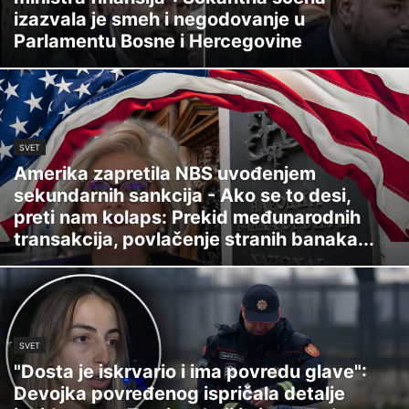
izazvala je smeh i negodovanje u
Parlamentu Bosne i Hercegovine
SVET
Amerika zapretila NBS uvođenjem
sekundarnih sankcija - Ako se to desi,
preti nam kolaps: Prekid međunarodnih
transakcija, povlačenje stranih banaka...
SVET
"Dosta je iskrvario i ima povredu glave":
Devojka povređenog ispričala detalje