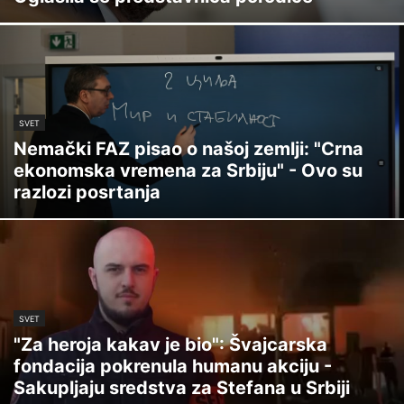
SVET
Nemački FAZ pisao o našoj zemlji: "Crna
ekonomska vremena za Srbiju" - Ovo su
razlozi posrtanja
SVET
"Za heroja kakav je bio": Švajcarska
fondacija pokrenula humanu akciju -
Sakupljaju sredstva za Stefana u Srbiji