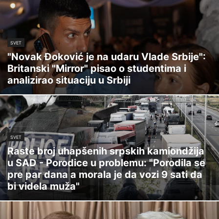
SVET
"Novak Đoković je na udaru Vlade Srbije":
Britanski "Mirror" pisao o studentima i
analizirao situaciju u Srbiji
SVET
Raste broj uhapšenih srpskih kamiondžija
u SAD - Porodice u problemu: "Porodila se
pre par dana a morala je da vozi 9 sati da
bi videla muža"