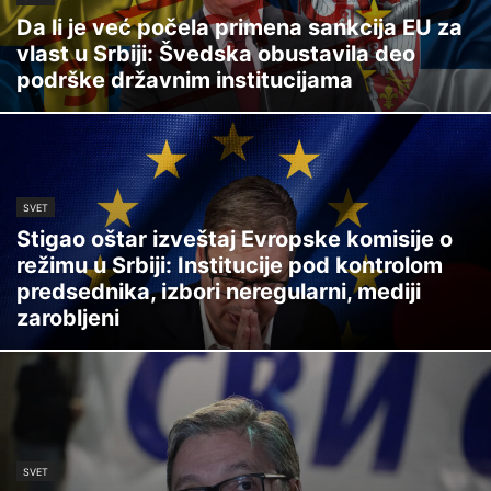
Da li je već počela primena sankcija EU za
vlast u Srbiji: Švedska obustavila deo
podrške državnim institucijama
SVET
Stigao oštar izveštaj Evropske komisije o
režimu u Srbiji: Institucije pod kontrolom
predsednika, izbori neregularni, mediji
zarobljeni
SVET