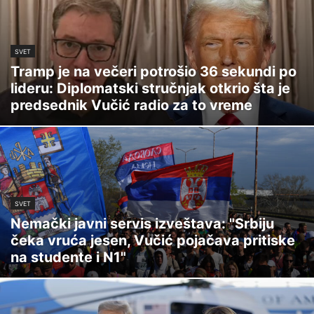
SVET
Tramp je na večeri potrošio 36 sekundi po
lideru: Diplomatski stručnjak otkrio šta je
predsednik Vučić radio za to vreme
SVET
Nemački javni servis izveštava: "Srbiju
čeka vruća jesen, Vučić pojačava pritiske
na studente i N1"