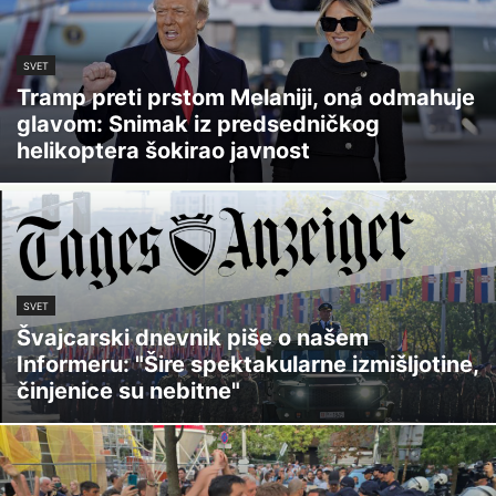
SVET
Tramp preti prstom Melaniji, ona odmahuje
glavom: Snimak iz predsedničkog
helikoptera šokirao javnost
SVET
Švajcarski dnevnik piše o našem
Informeru: "Šire spektakularne izmišljotine,
činjenice su nebitne"