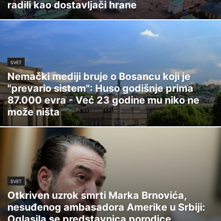
radili kao dostavljači hrane
SVET
Nemački mediji bruje o Bosancu koji je
"prevario sistem": Huso godišnje prima
87.000 evra - Već 23 godine mu niko ne
može ništa
SVET
Otkriven uzrok smrti Marka Brnovića,
nesuđenog ambasadora Amerike u Srbiji:
Oglasila se predstavnica porodice