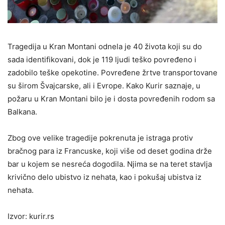
Tragedija u Kran Montani odnela je 40 života koji su do
sada identifikovani, dok je 119 ljudi teško povređeno i
zadobilo teške opekotine. Povređene žrtve transportovane
su širom Švajcarske, ali i Evrope. Kako Kurir saznaje, u
požaru u Kran Montani bilo je i dosta povređenih rodom sa
Balkana.
Zbog ove velike tragedije pokrenuta je istraga protiv
bračnog para iz Francuske, koji više od deset godina drže
bar u kojem se nesreća dogodila. Njima se na teret stavlja
krivično delo ubistvo iz nehata, kao i pokušaj ubistva iz
nehata.
Izvor: kurir.rs