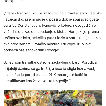
Herojski gest
„Stefan Ivanović, koji je imao dvojno državljanstvo – sprsko
i švajcarsko, preminuo je u požaru dok je spasavao goste
bara ‘Le Constellation’. Ivanović je kobne, novogodišnje
večeri radio kao obezbeđenje u klubu. Herojski je, prema
rečima svedoka, nekoliko puta ulazio u vatru koja je gutala
sve pred sobom i izvlačio mladiće i devojke iz lokala“,
podseća naš sagovornik i dodaje:
„U jednom trenutku ostao je zaglavljen u baru. Porodica i
prijatelji danima su ga tražili, a juče je stigla tužna vest,
nakon što je porodica dala DNK materijal mladić je
identifikovan kao žrtva velike tragedije.“