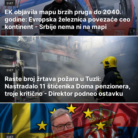
SVET
EK objavila mapu brzih pruga do 2040.
godine: Evropska železnica povezaće ceo
kontinent - Srbije nema ni na mapi
SVET
Raste broj žrtava požara u Tuzli:
Nastradalo 11 štićenika Doma penzionera,
troje kritično - Direktor podneo ostavku
SVET