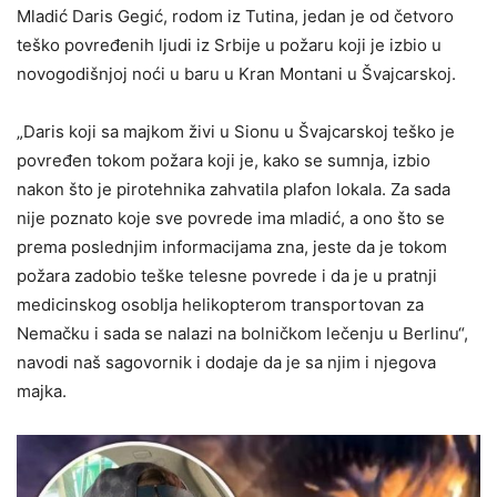
Mladić Daris Gegić, rodom iz Tutina, jedan je od četvoro
teško povređenih ljudi iz Srbije u požaru koji je izbio u
novogodišnjoj noći u baru u Kran Montani u Švajcarskoj.
„Daris koji sa majkom živi u Sionu u Švajcarskoj teško je
povređen tokom požara koji je, kako se sumnja, izbio
nakon što je pirotehnika zahvatila plafon lokala. Za sada
nije poznato koje sve povrede ima mladić, a ono što se
prema poslednjim informacijama zna, jeste da je tokom
požara zadobio teške telesne povrede i da je u pratnji
medicinskog osoblja helikopterom transportovan za
Nemačku i sada se nalazi na bolničkom lečenju u Berlinu“,
navodi naš sagovornik i dodaje da je sa njim i njegova
majka.