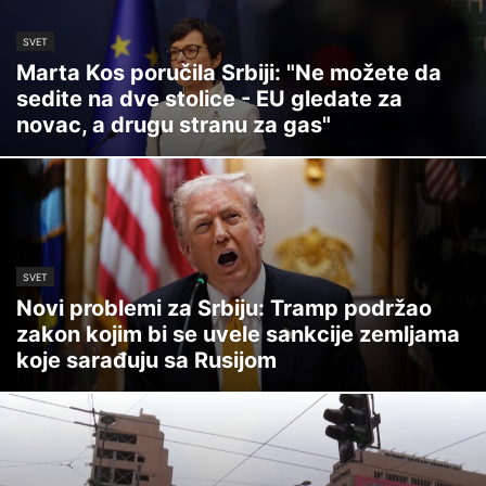
SVET
Marta Kos poručila Srbiji: "Ne možete da
sedite na dve stolice - EU gledate za
novac, a drugu stranu za gas"
SVET
Novi problemi za Srbiju: Tramp podržao
zakon kojim bi se uvele sankcije zemljama
koje sarađuju sa Rusijom