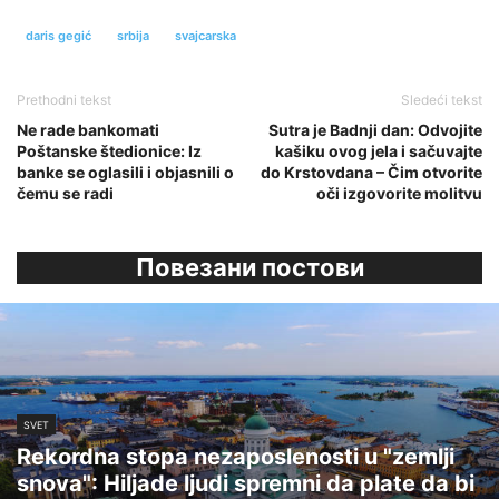
daris gegić
srbija
svajcarska
Prethodni tekst
Sledeći tekst
Ne rade bankomati
Sutra je Badnji dan: Odvojite
Poštanske štedionice: Iz
kašiku ovog jela i sačuvajte
banke se oglasili i objasnili o
do Krstovdana – Čim otvorite
čemu se radi
oči izgovorite molitvu
Повезани постови
SVET
Rekordna stopa nezaposlenosti u "zemlji
snova": Hiljade ljudi spremni da plate da bi