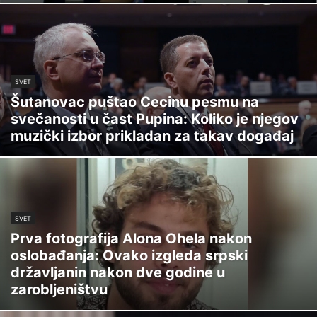
SVET
Šutanovac puštao Cecinu pesmu na
svečanosti u čast Pupina: Koliko je njegov
muzički izbor prikladan za takav događaj
SVET
Prva fotografija Alona Ohela nakon
oslobađanja: Ovako izgleda srpski
državljanin nakon dve godine u
zarobljeništvu