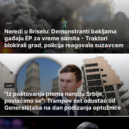
SVET
Neredi u Briselu: Demonstranti bakljama
gađaju EP za vreme samita - Traktori
blokirali grad, policija reagovala suzavcem
SVET
"Iz poštovanja prema narodu Srbije,
povlačimo se": Trampov zet odustao od
Generalštaba na dan podizanja optužnice