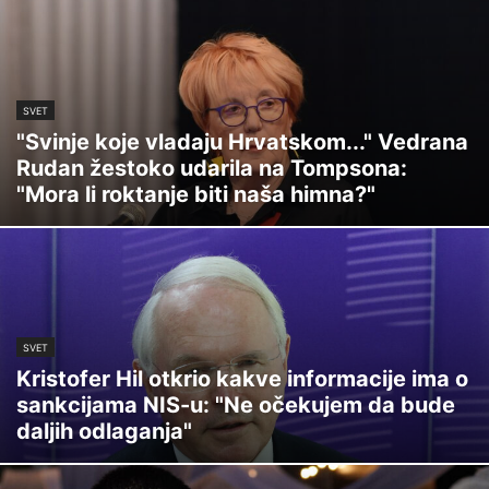
SVET
"Svinje koje vladaju Hrvatskom..." Vedrana
Rudan žestoko udarila na Tompsona:
"Mora li roktanje biti naša himna?"
SVET
Kristofer Hil otkrio kakve informacije ima o
sankcijama NIS-u: "Ne očekujem da bude
daljih odlaganja"