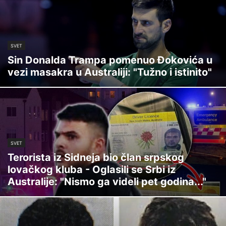
SVET
Sin Donalda Trampa pomenuo Đokovića u
vezi masakra u Australiji: "Tužno i istinito"
SVET
Terorista iz Sidneja bio član srpskog
lovačkog kluba - Oglasili se Srbi iz
Australije: "Nismo ga videli pet godina..."