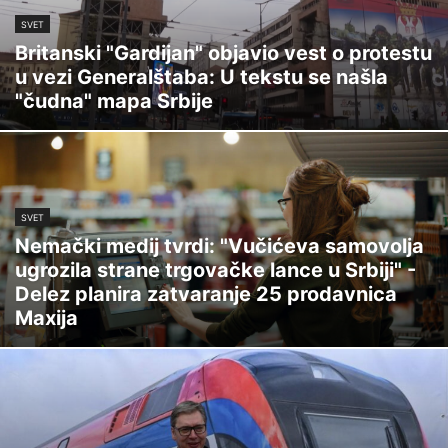
SVET
Britanski "Gardijan" objavio vest o protestu
u vezi Generalštaba: U tekstu se našla
"čudna" mapa Srbije
SVET
Nemački medij tvrdi: "Vučićeva samovolja
ugrozila strane trgovačke lance u Srbiji" -
Delez planira zatvaranje 25 prodavnica
Maxija