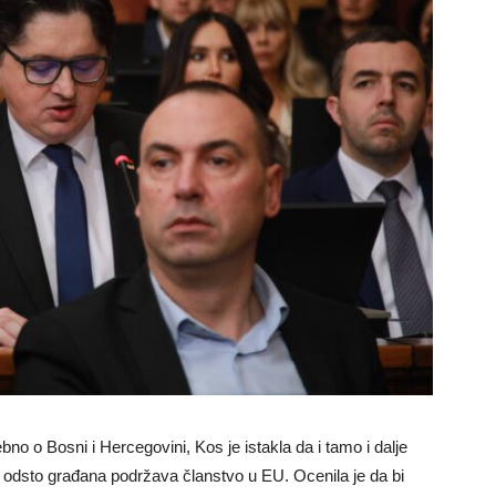
 o Bosni i Hercegovini, Kos je istakla da i tamo i dalje
0 odsto građana podržava članstvo u EU. Ocenila je da bi