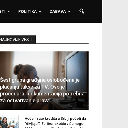
STI
POLITIKA
ZABAVA
NAJNOVIJE VESTI
Šest grupa građana oslobođena je
plaćanja takse za TV: Ovo je
procedura i dokumentacija potrebna
za ostvarivanje prava
Hoće li rate kredita u Srbiji početi da
“divljaju”? Euribor skočio više nego