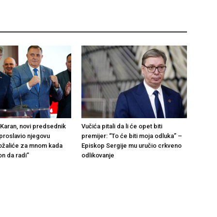
 Karan, novi predsednik
Vučića pitali da li će opet biti
proslavio njegovu
premijer: “To će biti moja odluka” –
ožaliće za mnom kada
Episkop Sergije mu uručio crkveno
on da radi”
odlikovanje