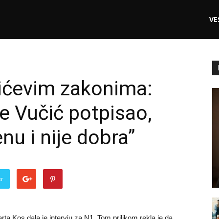
VE
ićevim zakonima:
je Vučić potpisao,
nu i nije dobra”
er
a Kos dala je intervju za N1. Tom prilikom rekla je da