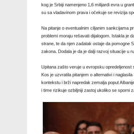
kog je Srbiji namenjeno 1,6 milijardi evra u gra
su sa vladavinom prava i očekuje se revizija s
Na pitanje o eventualnim ciljanim sankcijama pro
problemi moraju rešavati dijalogom. Istakla je 
strane, te da njen zadatak ostaje da pomogne Srb
zakona. Dodala je da je dalji razvoj situacije u 
Upitana zašto veruje u evropsku opredeljenost s
Kos je uzvratila pitanjem o alternativi i naglas
kontekstu i brži napredak zemalja poput Albanije
i time rizikuje ozbiljniji zastoj ukoliko se sporni