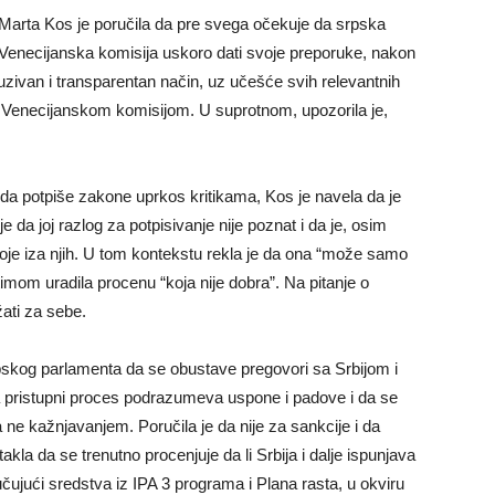
arta Kos je poručila da pre svega očekuje da srpska
Venecijanska komisija uskoro dati svoje preporuke, nakon
luzivan i transparentan način, uz učešće svih relevantnih
i Venecijanskom komisijom. U suprotnom, upozorila je,
da potpiše zakone uprkos kritikama, Kos je navela da je
e da joj razlog za potpisivanje nije poznat i da je, osim
toje iza njih. U tom kontekstu rekla je da ona “može samo
 timom uradila procenu “koja nije dobra”. Na pitanje o
žati za sebe.
pskog parlamenta da se obustave pregovori sa Srbijom i
a pristupni proces podrazumeva uspone i padove i da se
ne kažnjavanjem. Poručila je da nije za sankcije i da
takla da se trenutno procenjuje da li Srbija i dalje ispunjava
čujući sredstva iz IPA 3 programa i Plana rasta, u okviru