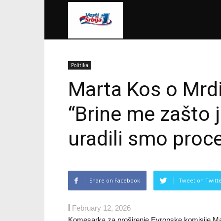
VestiSrbija1
Politika
Marta Kos o Mrd
“Brine me zašto 
uradili smo proce
Share on Facebook
Tweet on Twitt
|
February 12, 2026
Komesarka za proširenje Evropske komisije Mart