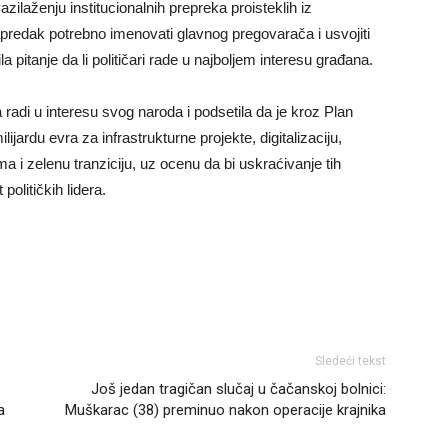
ilaženju institucionalnih prepreka proisteklih iz
predak potrebno imenovati glavnog pregovarača i usvojiti
pitanje da li političari rade u najboljem interesu građana.
radi u interesu svog naroda i podsetila da je kroz Plan
jardu evra za infrastrukturne projekte, digitalizaciju,
 i zelenu tranziciju, uz ocenu da bi uskraćivanje tih
olitičkih lidera.
Sledeći tekst
Još jedan tragičan slučaj u čačanskoj bolnici:
a
Muškarac (38) preminuo nakon operacije krajnika