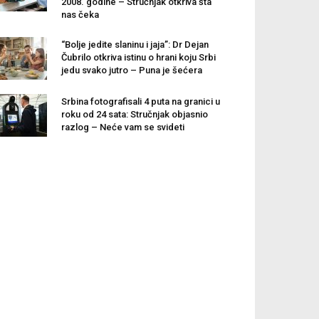
2008. godine – Stručnjak otkriva šta
nas čeka
“Bolje jedite slaninu i jaja”: Dr Dejan
Čubrilo otkriva istinu o hrani koju Srbi
jedu svako jutro – Puna je šećera
Srbina fotografisali 4 puta na granici u
roku od 24 sata: Stručnjak objasnio
razlog – Neće vam se svideti