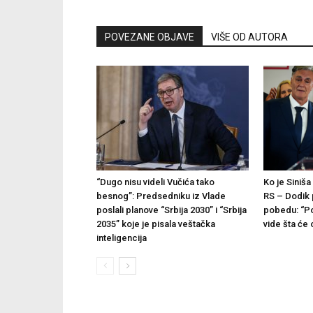
POVEZANE OBJAVE
VIŠE OD AUTORA
“Dugo nisu videli Vučića tako
Ko je Siniša
besnog”: Predsedniku iz Vlade
RS – Dodik 
poslali planove “Srbija 2030” i “Srbija
pobedu: “P
2035” koje je pisala veštačka
vide šta će 
inteligencija