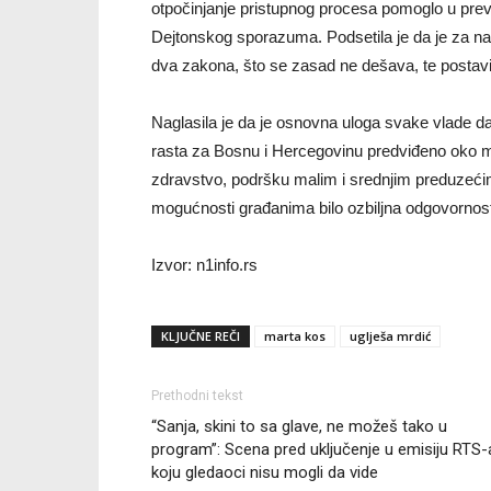
otpočinjanje pristupnog procesa pomoglo u prevaz
Dejtonskog sporazuma. Podsetila je da je za na
dva zakona, što se zasad ne dešava, te postavila 
Naglasila je da je osnovna uloga svake vlade da 
rasta za Bosnu i Hercegovinu predviđeno oko mili
zdravstvo, podršku malim i srednjim preduzećima
mogućnosti građanima bilo ozbiljna odgovornost p
Izvor: n1info.rs
KLJUČNE REČI
marta kos
uglješa mrdić
Prethodni tekst
“Sanja, skini to sa glave, ne možeš tako u
program”: Scena pred uključenje u emisiju RTS-
koju gledaoci nisu mogli da vide