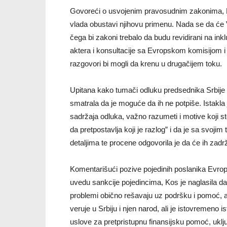
Govoreći o usvojenim pravosudnim zakonima, M
vlada obustavi njihovu primenu. Nada se da će 
čega bi zakoni trebalo da budu revidirani na ink
aktera i konsultacije sa Evropskom komisijom 
razgovori bi mogli da krenu u drugačijem toku.
Upitana kako tumači odluku predsednika Srbije 
smatrala da je moguće da ih ne potpiše. Istakla j
sadržaja odluka, važno razumeti i motive koji s
da pretpostavlja koji je razlog” i da je sa svojim
detaljima te procene odgovorila je da će ih zadr
Komentarišući pozive pojedinih poslanika Evro
uvedu sankcije pojedincima, Kos je naglasila d
problemi obično rešavaju uz podršku i pomoć, a 
veruje u Srbiju i njen narod, ali je istovremeno is
uslove za pretpristupnu finansijsku pomoć, uklju