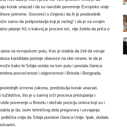
ju korak unazad i da su narušile poverenje Evropske unije
ihove primene. Govoreći o činjenici da ih je predsednik
že samo da pretpostavlja koji je razlog” i da je sa svojim
tno pitanje N1 o kakvoj je proceni reč, nije želela da priča o
 zaista na evropskom putu, Kos je istakla da želi da veruje
statusa kandidata postoje obaveze na obe strane, te da je
ože kako bi Srbija ostala na tom putu i postala članica
otrebna posvećenost i odgovornost i Brisela i Beograda.
n poslednjih izmena zakona, predstavlja korak unazad,
tužilaštva, što je u samoj srži procesa pristupanja i
šile poverenje u Briselu i otežale poziciju onima koji su i
stakla je da, osim tehničkog dela pregovora i usvajanja
i politička volja da Srbija postane članica Unije. Ipak, dodala
 ostvaren.