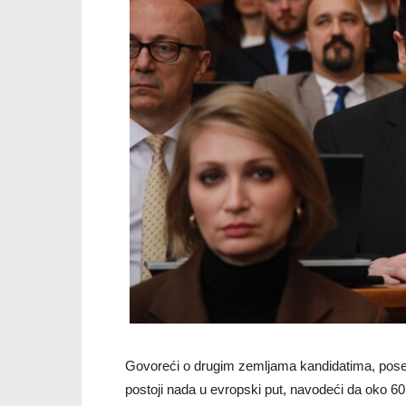
Govoreći o drugim zemljama kandidatima, posebno
postoji nada u evropski put, navodeći da oko 6