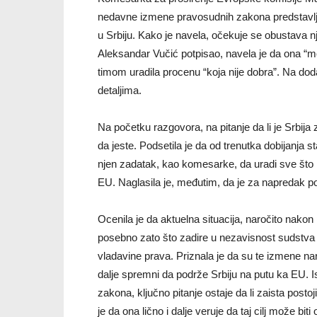
nedavne izmene pravosudnih zakona predstavlja
u Srbiju. Kako je navela, očekuje se obustava nj
Aleksandar Vučić potpisao, navela je da ona “mo
timom uradila procenu “koja nije dobra”. Na doda
detaljima.
Na početku razgovora, na pitanje da li je Srbija
da jeste. Podsetila je da od trenutka dobijanja 
njen zadatak, kao komesarke, da uradi sve što m
EU. Naglasila je, međutim, da je za napredak p
Ocenila je da aktuelna situacija, naročito nako
posebno zato što zadire u nezavisnost sudstva i 
vladavine prava. Priznala je da su te izmene naru
dalje spremni da podrže Srbiju na putu ka EU. I
zakona, ključno pitanje ostaje da li zaista postoj
je da ona lično i dalje veruje da taj cilj može biti