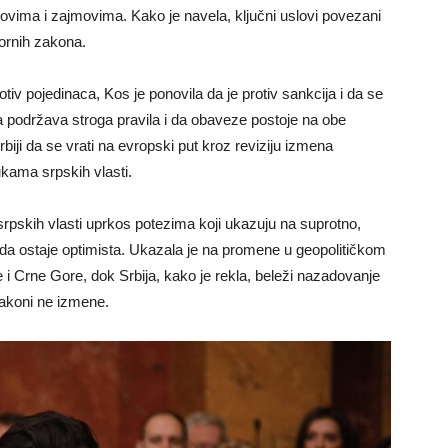
ntovima i zajmovima. Kako je navela, ključni uslovi povezani
pornih zakona.
tiv pojedinaca, Kos je ponovila da je protiv sankcija i da se
da podržava stroga pravila i da obaveze postoje na obe
iji da se vrati na evropski put kroz reviziju izmena
rukama srpskih vlasti.
rpskih vlasti uprkos potezima koji ukazuju na suprotno,
ila da ostaje optimista. Ukazala je na promene u geopolitičkom
 i Crne Gore, dok Srbija, kako je rekla, beleži nazadovanje
 zakoni ne izmene.