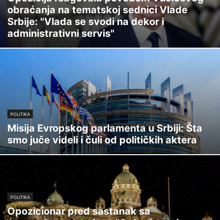
obraćanja na tematskoj sednici Vlade
Srbije: "Vlada se svodi na dekor i
administrativni servis"
POLITIKA
Misija Evropskog parlamenta u Srbiji: Šta
smo juče videli i čuli od političkih aktera
POLITIKA
Opozicionar pred sastanak sa