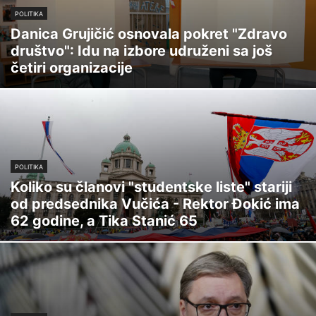
POLITIKA
Danica Grujičić osnovala pokret "Zdravo
društvo": Idu na izbore udruženi sa još
četiri organizacije
POLITIKA
Koliko su članovi "studentske liste" stariji
od predsednika Vučića - Rektor Đokić ima
62 godine, a Tika Stanić 65