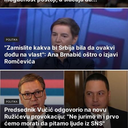
POLITIKA
"Zamislite kakva bi Srbija bila da ovakvi
dođu na vlast": Ana Brnabić oštro o izjavi
Romčevića
POLITIKA
Predsednik Vučić odgovorio na novu
Ružićevu provokaciju: "Ne jurimo ih i prvo
ćemo morati da pitamo ljude iz SNS"