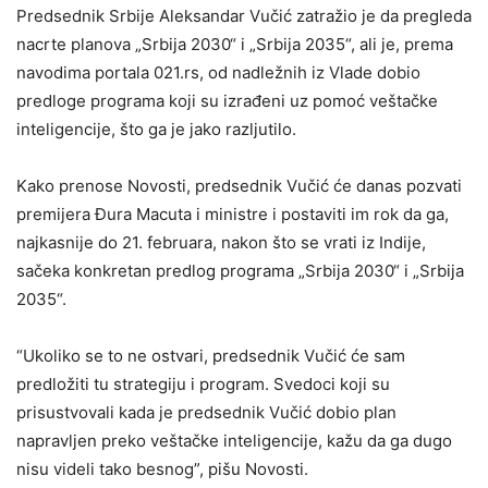
Predsednik Srbije Aleksandar Vučić zatražio je da pregleda
nacrte planova „Srbija 2030“ i „Srbija 2035“, ali je, prema
navodima portala 021.rs, od nadležnih iz Vlade dobio
predloge programa koji su izrađeni uz pomoć veštačke
inteligencije, što ga je jako razljutilo.
Kako prenose Novosti, predsednik Vučić će danas pozvati
premijera Đura Macuta i ministre i postaviti im rok da ga,
najkasnije do 21. februara, nakon što se vrati iz Indije,
sačeka konkretan predlog programa „Srbija 2030“ i „Srbija
2035“.
“Ukoliko se to ne ostvari, predsednik Vučić će sam
predložiti tu strategiju i program. Svedoci koji su
prisustvovali kada je predsednik Vučić dobio plan
napravljen preko veštačke inteligencije, kažu da ga dugo
nisu videli tako besnog”, pišu Novosti.