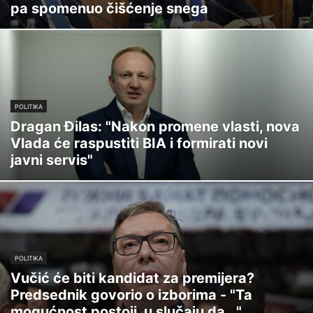
pa spomenuo čišćenje snega
POLITIKA
Dragan Đilas: "Nakon promene vlasti, nova
Vlada će raspustiti BIA i formirati novi
javni servis"
POLITIKA
Vučić će biti kandidat za premijera?
Predsednik govorio o izborima - "Ta
mogućnost postoji, u slučaju da..."