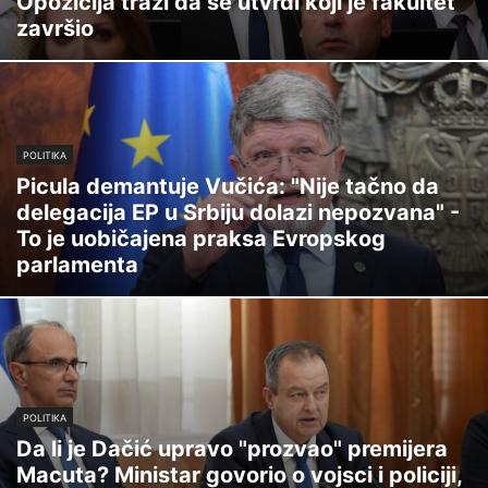
Opozicija traži da se utvrdi koji je fakultet
završio
POLITIKA
Picula demantuje Vučića: "Nije tačno da
delegacija EP u Srbiju dolazi nepozvana" -
To je uobičajena praksa Evropskog
parlamenta
POLITIKA
Da li je Dačić upravo "prozvao" premijera
Macuta? Ministar govorio o vojsci i policiji,