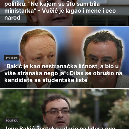
politiku: "Ne kajem se što sam bila
ministarka" - Vučić je lagao i mene i ceo
narod
POLITIKA
"Bakić je kao nestranačka ličnost, a bio u
više stranaka nego ja": Đilas se obrušio na
kandidata sa studentske liste
POLITIKA
Jovo Bakić žestoko udario na lidera ove