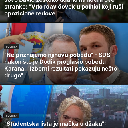
stranke: "Vrlo rđav čovek u politici koji ruši
opozicione redove"
POLITIKA
"Ne priznajemo njihovu pobedu" - SDS
nakon što je Dodik proglasio pobedu
Karana: "Izborni rezultati pokazuju nešto
drugo"
POLITIKA
"Studentska lista je mačka u džaku":