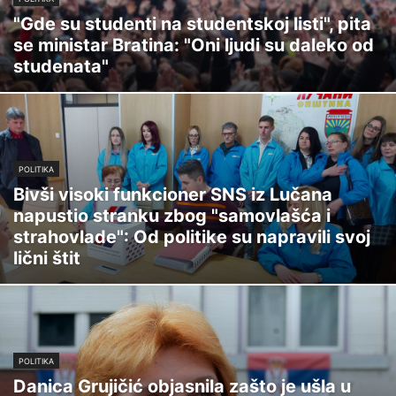
"Gde su studenti na studentskoj listi", pita
se ministar Bratina: "Oni ljudi su daleko od
studenata"
POLITIKA
Bivši visoki funkcioner SNS iz Lučana
napustio stranku zbog "samovlašća i
strahovlade": Od politike su napravili svoj
lični štit
POLITIKA
Danica Grujičić objasnila zašto je ušla u