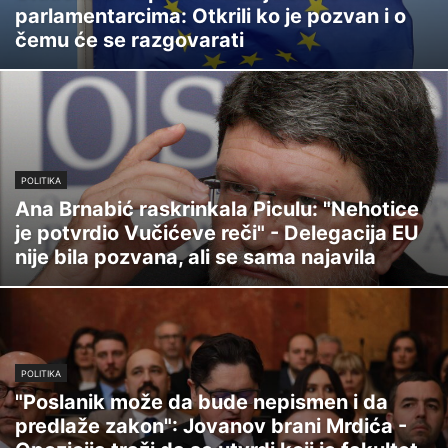
parlamentarcima: Otkrili ko je pozvan i o
čemu će se razgovarati
POLITIKA
Ana Brnabić raskrinkala Piculu: "Nehotice
je potvrdio Vučićeve reči" - Delegacija EU
nije bila pozvana, ali se sama najavila
POLITIKA
"Poslanik može da bude nepismen i da
predlaže zakon": Jovanov brani Mrdića -