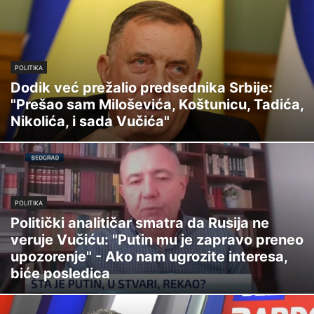
POLITIKA
Dodik već prežalio predsednika Srbije:
"Prešao sam Miloševića, Koštunicu, Tadića,
Nikolića, i sada Vučića"
POLITIKA
Politički analitičar smatra da Rusija ne
veruje Vučiću: "Putin mu je zapravo preneo
upozorenje" - Ako nam ugrozite interesa,
biće posledica