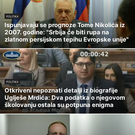
POLITIKA
Ispunjavaju se prognoze Tome Nikolića iz
2007. godine: "Srbija će biti rupa na
zlatnom persijskom tepihu Evropske unije"
POLITIKA
Otkriveni nepoznati detalji iz biografije
Uglješe Mrdića: Dva podatka o njegovom
školovanju ostala su potpuna enigma