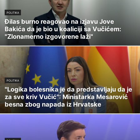
POLITIKA
Đilas burno reagovao na izjavu Jove
Bakića da je bio u koaliciji sa Vučićem:
"Zlonamerno izgovorene laži"
POLITIKA
"Logika bolesnika je da predstavljaju da je
za sve kriv Vučić": Ministarka Mesarović
besna zbog napada iz Hrvatske