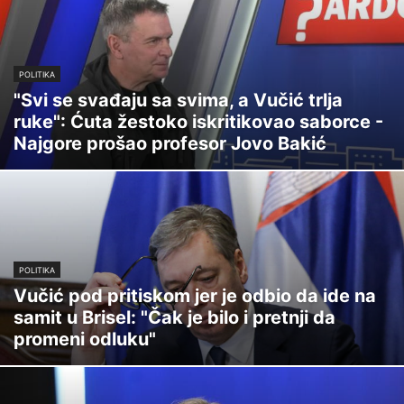
POLITIKA
"Svi se svađaju sa svima, a Vučić trlja
ruke": Ćuta žestoko iskritikovao saborce -
Najgore prošao profesor Jovo Bakić
POLITIKA
Vučić pod pritiskom jer je odbio da ide na
samit u Brisel: "Čak je bilo i pretnji da
promeni odluku"