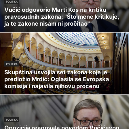
POLITIKA
Vučić odgovorio Marti Kos na kritiku
pravosudnih zakona: "Što mene kritikuje,
ja te zakone nisam ni pročitao"
POLITIKA
Skupština usvojila set zakona koje je
predložio Mrdić: Oglasila se Evropska
komisija i najavila njihovu procenu
POLITIKA
Opozicija reagovala povodom Vučićevog