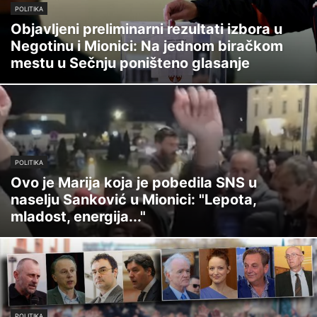
POLITIKA
Objavljeni preliminarni rezultati izbora u
Negotinu i Mionici: Na jednom biračkom
mestu u Sečnju poništeno glasanje
POLITIKA
Ovo je Marija koja je pobedila SNS u
naselju Sanković u Mionici: "Lepota,
mladost, energija..."
POLITIKA