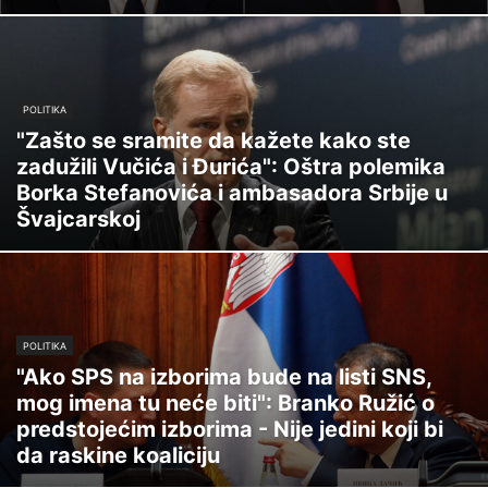
POLITIKA
"Zašto se sramite da kažete kako ste
zadužili Vučića i Đurića": Oštra polemika
Borka Stefanovića i ambasadora Srbije u
Švajcarskoj
POLITIKA
"Ako SPS na izborima bude na listi SNS,
mog imena tu neće biti": Branko Ružić o
predstojećim izborima - Nije jedini koji bi
da raskine koaliciju