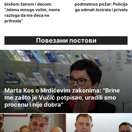
bivšom ženom i decom:
podmetnuo požar: Policija
“Jelenu mnogo volim, nema
ga odmah locirala i privela
razloga da me deca ne
prihvate”
Повезани постови
POLITIKA
Marta Kos o Mrdićevim zakonima: "Brine
me zašto je Vučić potpisao, uradili smo
procenu i nije dobra"