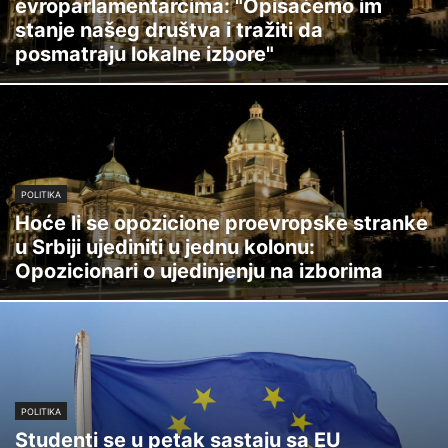
evroparlamentarcima: "Opisaćemo im
stanje našeg društva i tražiti da
posmatraju lokalne izbore"
POLITIKA
Hoće li se opozicione proevropske stranke
u Srbiji ujediniti u jednu kolonu:
Opozicionari o ujedinjenju na izborima
POLITIKA
Studenti se u petak sastaju sa EU