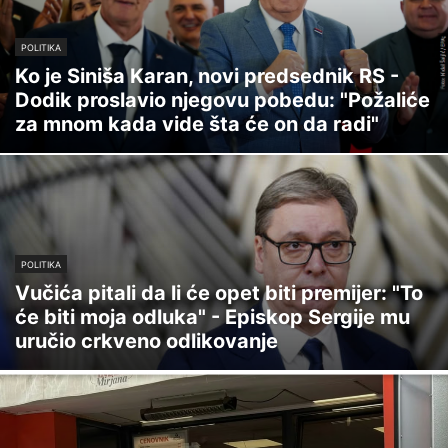
POLITIKA
Ko je Siniša Karan, novi predsednik RS -
Dodik proslavio njegovu pobedu: "Požaliće
za mnom kada vide šta će on da radi"
POLITIKA
Vučića pitali da li će opet biti premijer: "To
će biti moja odluka" - Episkop Sergije mu
uručio crkveno odlikovanje