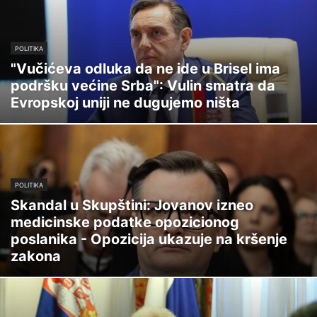
POLITIKA
"Vučićeva odluka da ne ide u Brisel ima
podršku većine Srba": Vulin smatra da
Evropskoj uniji ne dugujemo ništa
POLITIKA
Skandal u Skupštini: Jovanov izneo
medicinske podatke opozicionog
poslanika - Opozicija ukazuje na kršenje
zakona