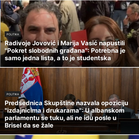
POLITIKA
Radivoje Jovović i Marija Vasić napustili
"Pokret slobodnih građana": Potrebna je
samo jedna lista, a to je studentska
POLITIKA
Predsednica Skupštine nazvala opoziciju
"izdajnicima i drukarama": U albanskom
parlamentu se tuku, ali ne idu posle u
Brisel da se žale