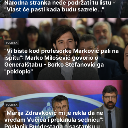
Narodna stranka neće podržati tu listu -
"Vlast će pasti kada budu sazrele..."
POLITIKA
"Vi biste kod profesorke Marković pali na
ispitu": Marko Milošević govorio o
Generalštabu - Borko Stefanović ga
"poklopio"
POLITIKA
"Marija Zdravković mi je rekla da ne
vređam Vučića i prekinula sednicu":
Poslanik Bundestaga o sastanku u