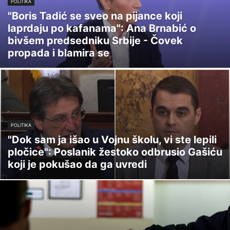
POLITIKA
"Boris Tadić se sveo na pijance koji
laprdaju po kafanama": Ana Brnabić o
bivšem predsedniku Srbije - Čovek
propada i blamira se
POLITIKA
"Dok sam ja išao u Vojnu školu, vi ste lepili
pločice": Poslanik žestoko odbrusio Gašiću
koji je pokušao da ga uvredi