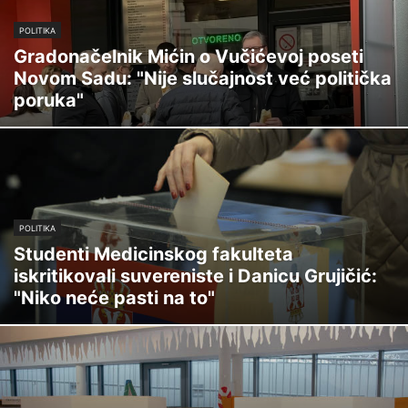
POLITIKA
Gradonačelnik Mićin o Vučićevoj poseti
Novom Sadu: "Nije slučajnost već politička
poruka"
POLITIKA
Studenti Medicinskog fakulteta
iskritikovali suvereniste i Danicu Grujičić:
"Niko neće pasti na to"