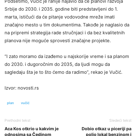
Podsetimo, Vučić je ranije najavio da će planovi razvoja
Srbije do 2030. i 2035. godine biti predstavljeni do 1.
marta, ističući da će pitanje vodovodne mreže imati
značajno mesto u tim dokumentima. Takođe je naglasio da
na pripremi strategija rade stručnjaci i da bez kvalitetnih
planova nije moguće sprovesti značajne projekte.
“I zato moramo da izađemo u najskorije vreme i sa planom
do 2030. i dugoročnim do 2035, da ljudi mogu da
sagledaju šta je to što ćemo da radimo”, rekao je Vučić.
Izvor: novosti.rs
plan
vučić
Prethodni tekst
Sledeći tekst
Aca Kos otkrio u kakvim je
Dobio otkaz u piceriji pa
odnosima sa Čedinom
polio lokal benzinom i