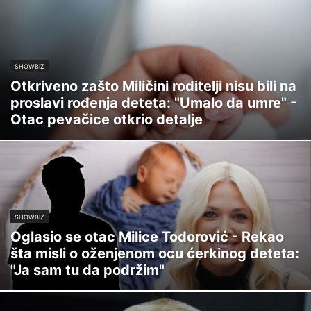
SHOWBIZ
Otkriveno zašto Miličini roditelji nisu bili na
proslavi rođenja deteta: "Umalo da umre" -
Otac pevačice otkrio detalje
SHOWBIZ
Oglasio se otac Milice Todorović - Rekao
šta misli o oženjenom ocu ćerkinog deteta:
"Ja sam tu da podržim"