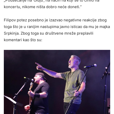
„Podsećanje na ‘Oluju’, na način na koji se to činilo na
koncertu, nikome ništa dobro neće doneti.“
Filipov potez posebno je izazvao negativne reakcije zbog
toga što je u ranijim nastupima javno isticao da mu je majka
Srpkinja. Zbog toga su društvene mreže preplavili
komentari kao što su: