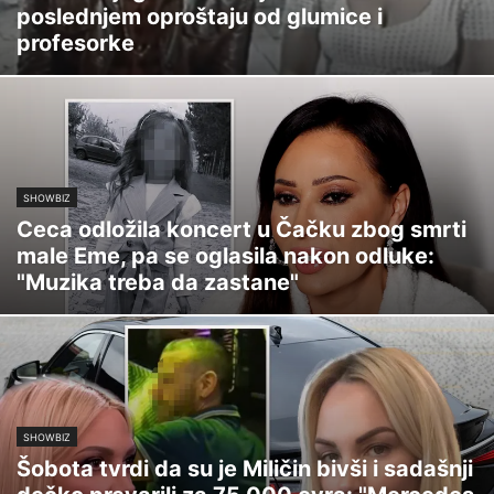
poslednjem oproštaju od glumice i
profesorke
SHOWBIZ
Ceca odložila koncert u Čačku zbog smrti
male Eme, pa se oglasila nakon odluke:
"Muzika treba da zastane"
SHOWBIZ
Šobota tvrdi da su je Miličin bivši i sadašnji