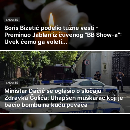
SHOWBIZ
Boris Bizetić podelio tužne vesti -
Preminuo Jablan iz čuvenog "BB Show-a":
Uvek ćemo ga voleti...
SHOWBIZ
Ministar Dačić se oglasio o slučaju
Zdravka Čolića: Uhapšen muškarac koji je
bacio bombu na kuću pevača