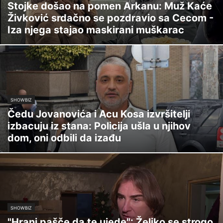
Stojke došao na pomen Arkanu: Muž Kaće
Živković srdačno se pozdravio sa Cecom -
Iza njega stajao maskirani muškarac
SHOWBIZ
Čedu Jovanovića i Acu Kosa izvršitelji
izbacuju iz stana: Policija ušla u njihov
dom, oni odbili da izađu
SHOWBIZ
"Hrani pašče da te ujede": Željko se strogo