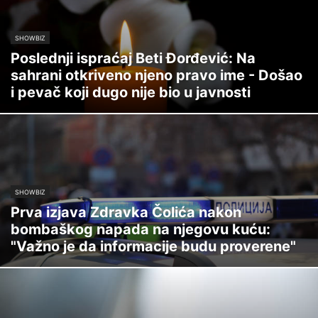
SHOWBIZ
Poslednji ispraćaj Beti Đorđević: Na
sahrani otkriveno njeno pravo ime - Došao
i pevač koji dugo nije bio u javnosti
SHOWBIZ
Prva izjava Zdravka Čolića nakon
bombaškog napada na njegovu kuću:
"Važno je da informacije budu proverene"