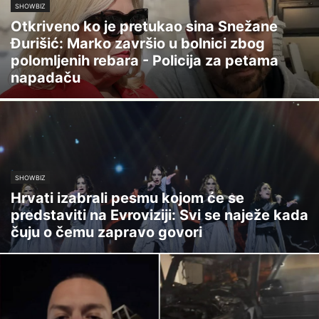
SHOWBIZ
Otkriveno ko je pretukao sina Snežane
Đurišić: Marko završio u bolnici zbog
polomljenih rebara - Policija za petama
napadaču
SHOWBIZ
Hrvati izabrali pesmu kojom će se
predstaviti na Evroviziji: Svi se naježe kada
čuju o čemu zapravo govori