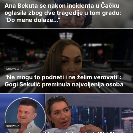
Ana Bekuta se nakon incidenta u Čačku
oglasila zbog dve tragedije u tom gradu:
"Do mene dolaze..."
SHOWBIZ
"Ne mogu to podneti i ne želim verovati":
Gogi Sekulić preminula najvoljenija osoba
SHOWBIZ