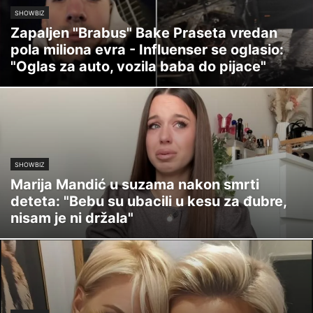
SHOWBIZ
Zapaljen "Brabus" Bake Praseta vredan
pola miliona evra - Influenser se oglasio:
"Oglas za auto, vozila baba do pijace"
SHOWBIZ
Marija Mandić u suzama nakon smrti
deteta: "Bebu su ubacili u kesu za đubre,
nisam je ni držala"