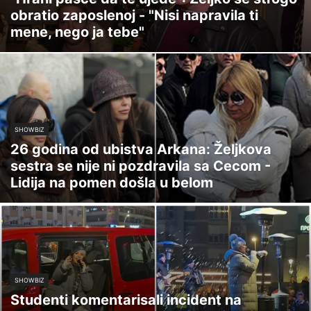
obratio zaposlenoj - "Nisi napravila ti
mene, nego ja tebe"
SHOWBIZ
26 godina od ubistva Arkana: Željkova
sestra se nije ni pozdravila sa Cecom -
Lidija na pomen došla u belom
SHOWBIZ
Studenti komentarisali incident na