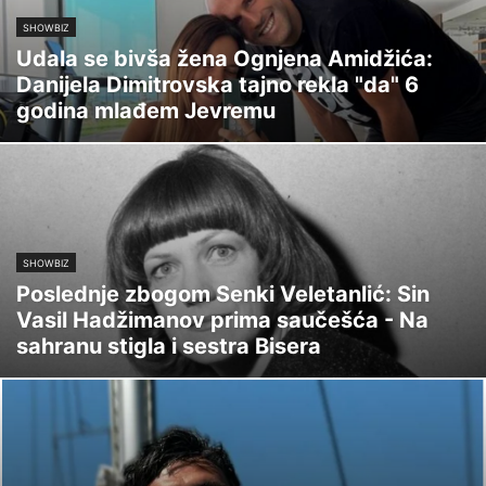
SHOWBIZ
Udala se bivša žena Ognjena Amidžića:
Danijela Dimitrovska tajno rekla "da" 6
godina mlađem Jevremu
SHOWBIZ
Poslednje zbogom Senki Veletanlić: Sin
Vasil Hadžimanov prima saučešća - Na
sahranu stigla i sestra Bisera