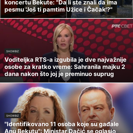
koncertu Bekute: "Da li ste znali da ima
pesmu 'Još ti pamtim Užice i Čačak'?"
SHOWBIZ
Voditeljka RTS-a izgubila je dve najvažnije
osobe za kratko vreme: Sahranila majku 2
dana nakon što joj je preminuo suprug
SHOWBIZ
"Identifikovano 11 osoba koje su gađale
Anu Bekutu": Ministar Dačić se oglasio