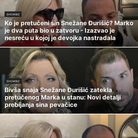
SHOWBIZ
Ko je pretučeni sin Snežane Đurišić? Marko
je dva puta bio u zatvoru - Izazvao je
nesreću u kojoj je devojka nastradala
SHOWBIZ
Bivša snaja Snežane Đurišić zatekla
pretučenog Marka u stanu: Novi detalji
prebijanja sina pevačice