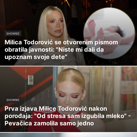
SHOWBIZ
Milica Todorović se otvorenim pismom
obratila javnosti: "Niste mi dali da
upoznam svoje dete"
SHOWBIZ
Prva izjava Milice Todorović nakon
porođaja: "Od stresa sam izgubila mleko" -
Pevačica zamolila samo jedno