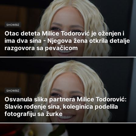
SHOWBIZ
Otac deteta Milice Todorović je oženjen i
ima dva sina - Njegova žena otkrila detalje
razgovora sa pevačicom
SHOWBIZ
Osvanula slika partnera Milice Todorović:
Slavio rođenje sina, koleginica podelila
fotografiju sa žurke