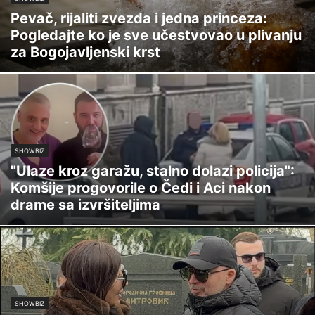
Pevač, rijaliti zvezda i jedna princeza:
Pogledajte ko je sve učestvovao u plivanju
za Bogojavljenski krst
SHOWBIZ
"Ulaze kroz garažu, stalno dolazi policija":
Komšije progovorile o Čedi i Aci nakon
drame sa izvršiteljima
SHOWBIZ