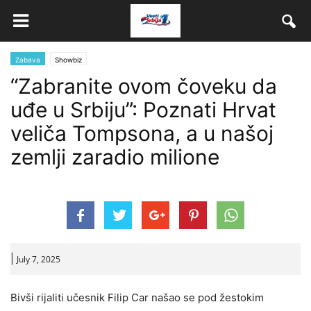
Zabava
Showbiz
“Zabranite ovom čoveku da
uđe u Srbiju”: Poznati Hrvat
veliča Tompsona, a u našoj
zemlji zaradio milione
|
July 7, 2025
Bivši rijaliti učesnik Filip Car našao se pod žestokim