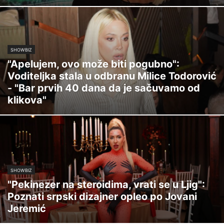
SHOWBIZ
"Apelujem, ovo može biti pogubno":
Voditeljka stala u odbranu Milice Todorović
- "Bar prvih 40 dana da je sačuvamo od
klikova"
SHOWBIZ
"Pekinezer na steroidima, vrati se u Ljig":
Poznati srpski dizajner opleo po Jovani
Jeremić