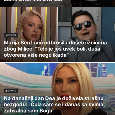
SHOWBIZ
Marija Šerifović odbrusila dušebrižnicima
zbog Milice: "Telo je još uvek boli, duša
otvorena više nego ikada"
SHOWBIZ
Na današnji dan Dea je doživela strašnu
nezgodu: "Čula sam se i danas sa svima,
zahvalna sam Bogu"