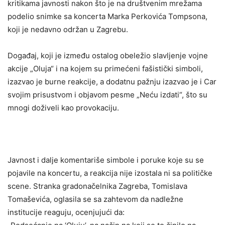
kritikama javnosti nakon što je na društvenim mrežama
podelio snimke sa koncerta Marka Perkovića Tompsona,
koji je nedavno održan u Zagrebu.
Događaj, koji je između ostalog obeležio slavljenje vojne
akcije „Oluja“ i na kojem su primećeni fašistički simboli,
izazvao je burne reakcije, a dodatnu pažnju izazvao je i Car
svojim prisustvom i objavom pesme „Neću izdati“, što su
mnogi doživeli kao provokaciju.
Javnost i dalje komentariše simbole i poruke koje su se
pojavile na koncertu, a reakcija nije izostala ni sa političke
scene. Stranka gradonačelnika Zagreba, Tomislava
Tomaševića, oglasila se sa zahtevom da nadležne
institucije reaguju, ocenjujući da: