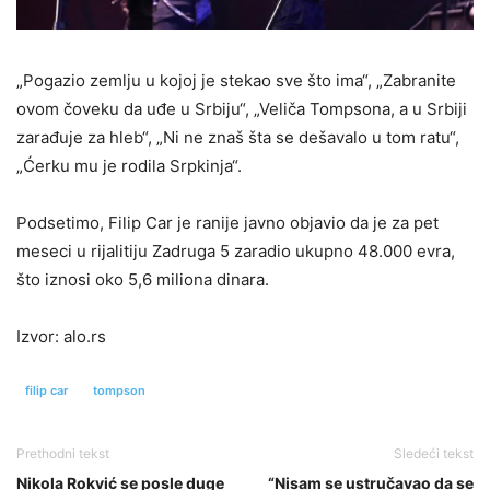
„Pogazio zemlju u kojoj je stekao sve što ima“, „Zabranite
ovom čoveku da uđe u Srbiju“, „Veliča Tompsona, a u Srbiji
zarađuje za hleb“, „Ni ne znaš šta se dešavalo u tom ratu“,
„Ćerku mu je rodila Srpkinja“.
Podsetimo, Filip Car je ranije javno objavio da je za pet
meseci u rijalitiju Zadruga 5 zaradio ukupno 48.000 evra,
što iznosi oko 5,6 miliona dinara.
Izvor: alo.rs
filip car
tompson
Prethodni tekst
Sledeći tekst
Nikola Rokvić se posle duge
“Nisam se ustručavao da se