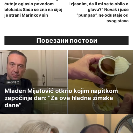
ćutnje oglasio povodom
izjasnim, da li mi se to obilo o
blokada: Sada se zna na čijoj
glavu?” Novak i juče
je strani Marinkov sin
“pumpao”, ne odustaje od
svog stava
Повезани постови
SHOWBIZ
Mladen Mijatović otkrio kojim napitkom
započinje dan: "Za ove hladne zimske
dane"