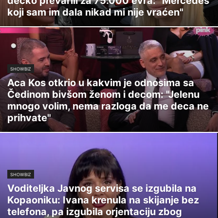
dečko prevarili za 75.000 evra: "Mercedes
koji sam im dala nikad mi nije vraćen"
SHOWBIZ
Aca Kos otkrio u kakvim je odnosima sa
Čedinom bivšom ženom i decom: "Jelenu
mnogo volim, nema razloga da me deca ne
prihvate"
SHOWBIZ
Voditeljka Javnog servisa se izgubila na
Kopaoniku: Ivana krenula na skijanje bez
telefona, pa izgubila orjentaciju zbog