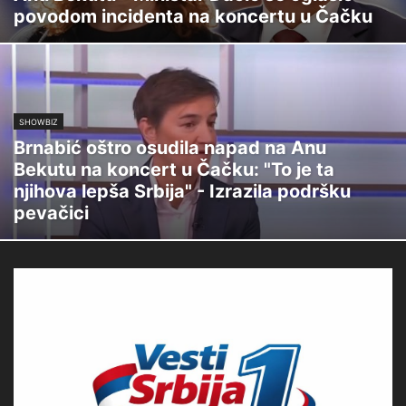
povodom incidenta na koncertu u Čačku
SHOWBIZ
Brnabić oštro osudila napad na Anu
Bekutu na koncert u Čačku: "To je ta
njihova lepša Srbija" - Izrazila podršku
pevačici