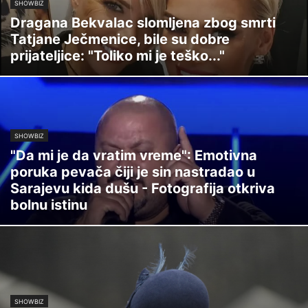
SHOWBIZ
Dragana Bekvalac slomljena zbog smrti
Tatjane Ječmenice, bile su dobre
prijateljice: "Toliko mi je teško..."
SHOWBIZ
"Da mi je da vratim vreme": Emotivna
poruka pevača čiji je sin nastradao u
Sarajevu kida dušu - Fotografija otkriva
bolnu istinu
SHOWBIZ