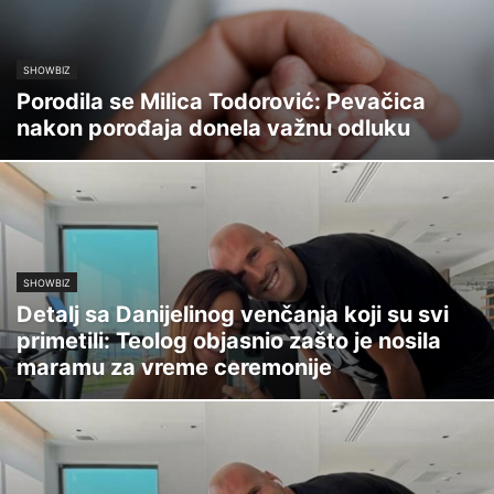
SHOWBIZ
Porodila se Milica Todorović: Pevačica
nakon porođaja donela važnu odluku
SHOWBIZ
Detalj sa Danijelinog venčanja koji su svi
primetili: Teolog objasnio zašto je nosila
maramu za vreme ceremonije