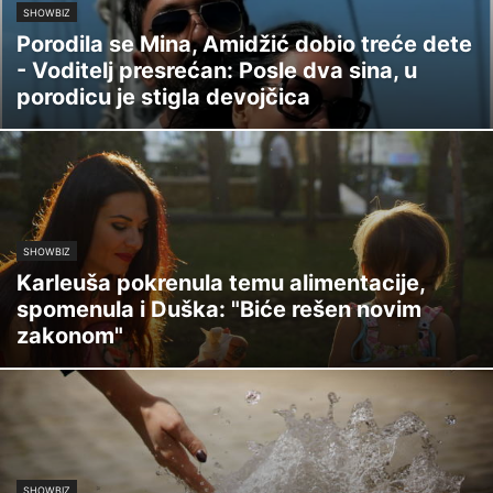
SHOWBIZ
Porodila se Mina, Amidžić dobio treće dete
- Voditelj presrećan: Posle dva sina, u
porodicu je stigla devojčica
SHOWBIZ
Karleuša pokrenula temu alimentacije,
spomenula i Duška: "Biće rešen novim
zakonom"
SHOWBIZ