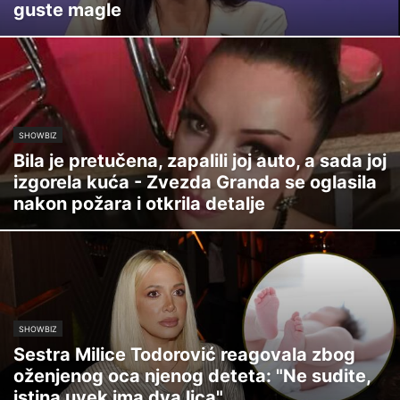
guste magle
SHOWBIZ
Bila je pretučena, zapalili joj auto, a sada joj
izgorela kuća - Zvezda Granda se oglasila
nakon požara i otkrila detalje
SHOWBIZ
Sestra Milice Todorović reagovala zbog
oženjenog oca njenog deteta: "Ne sudite,
istina uvek ima dva lica"