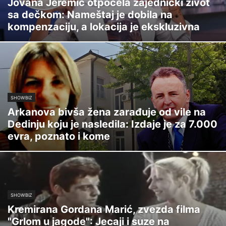
Jovana Jeremić otpočela zajednički život
sa dečkom: Nameštaj je dobila na
kompenzaciju, a lokacija je ekskluzivna
SHOWBIZ
Arkanova bivša žena zarađuje od vile na
Dedinju koju je nasledila: Izdaje je za 7.000
evra, poznato i kome
SHOWBIZ
Kremirana Gordana Marić, zvezda filma
"Grlom u jagode": Jecaji i suze na