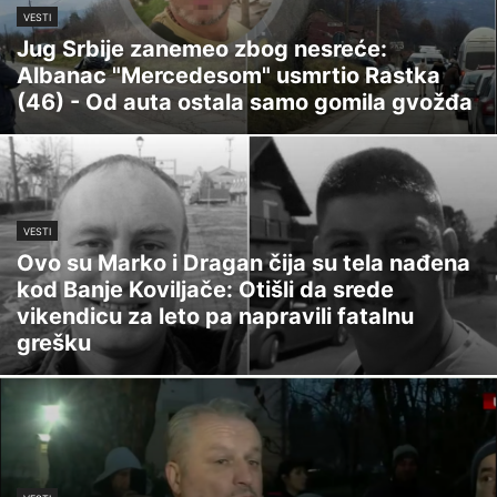
VESTI
Jug Srbije zanemeo zbog nesreće:
Albanac "Mercedesom" usmrtio Rastka
(46) - Od auta ostala samo gomila gvožđa
VESTI
Ovo su Marko i Dragan čija su tela nađena
kod Banje Koviljače: Otišli da srede
vikendicu za leto pa napravili fatalnu
grešku