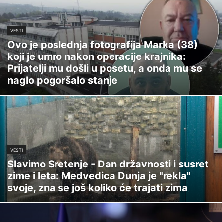
VESTI
Ovo je poslednja fotografija Marka (38)
koji je umro nakon operacije krajnika:
Prijatelji mu došli u posetu, a onda mu se
naglo pogoršalo stanje
VESTI
Slavimo Sretenje - Dan državnosti i susret
zime i leta: Medvedica Dunja je "rekla"
svoje, zna se još koliko će trajati zima