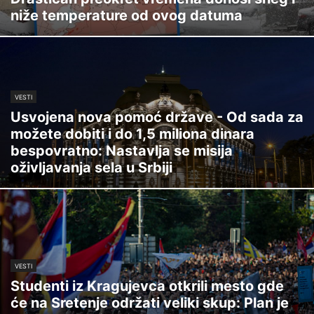
niže temperature od ovog datuma
VESTI
Usvojena nova pomoć države - Od sada za
možete dobiti i do 1,5 miliona dinara
bespovratno: Nastavlja se misija
oživljavanja sela u Srbiji
VESTI
Studenti iz Kragujevca otkrili mesto gde
će na Sretenje održati veliki skup: Plan je