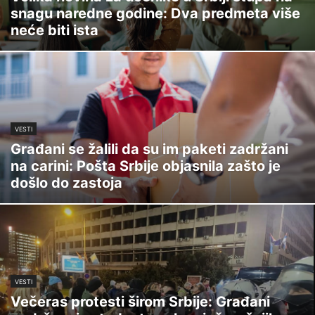
snagu naredne godine: Dva predmeta više
neće biti ista
VESTI
Građani se žalili da su im paketi zadržani
na carini: Pošta Srbije objasnila zašto je
došlo do zastoja
VESTI
Večeras protesti širom Srbije: Građani