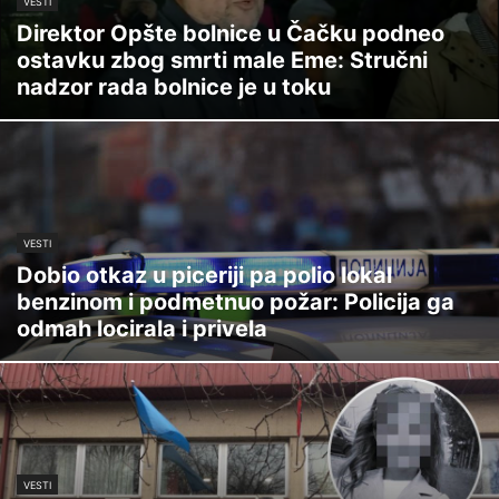
VESTI
Direktor Opšte bolnice u Čačku podneo
ostavku zbog smrti male Eme: Stručni
nadzor rada bolnice je u toku
VESTI
Dobio otkaz u piceriji pa polio lokal
benzinom i podmetnuo požar: Policija ga
odmah locirala i privela
VESTI