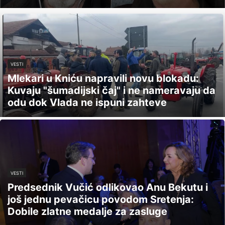
VESTI
Mlekari u Kniću napravili novu blokadu:
Kuvaju "šumadijski čaj" i ne nameravaju da
odu dok Vlada ne ispuni zahteve
VESTI
Predsednik Vučić odlikovao Anu Bekutu i
još jednu pevačicu povodom Sretenja:
Dobile zlatne medalje za zasluge