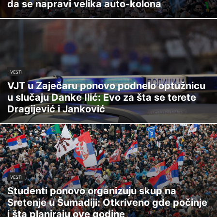
da se napravi velika auto-kolona
VESTI
VJT u Zaječaru ponovo podnelo optužnicu
u slučaju Danke Ilić: Evo za šta se terete
Dragijević i Janković
VESTI
Studenti ponovo organizuju skup na
Sretenje u Šumadiji: Otkriveno gde počinje
i šta planiraju ove godine