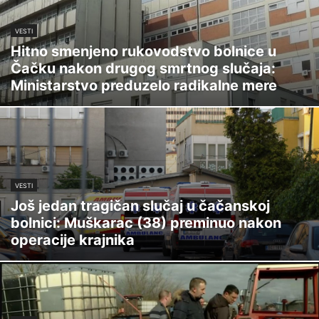
VESTI
Hitno smenjeno rukovodstvo bolnice u
Čačku nakon drugog smrtnog slučaja:
Ministarstvo preduzelo radikalne mere
VESTI
Još jedan tragičan slučaj u čačanskoj
bolnici: Muškarac (38) preminuo nakon
operacije krajnika