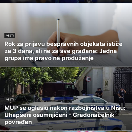
VESTI
Rok za prijavu bespravnih objekata ističe
za 3 dana, ali ne za sve građane: Jedna
grupa ima pravo na produženje
VESTI
MUP se oglasio nakon razbojništva u Nišu:
Uhapšeni osumnjičeni - Gradonačelnik
povređen