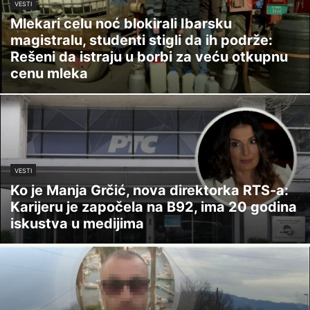
VESTI
Mlekari celu noć blokirali Ibarsku
magistralu, studenti stigli da ih podrže:
Rešeni da istraju u borbi za veću otkupnu
cenu mleka
VESTI
Ko je Manja Grčić, nova direktorka RTS-a:
Karijeru je započela na B92, ima 20 godina
iskustva u medijima