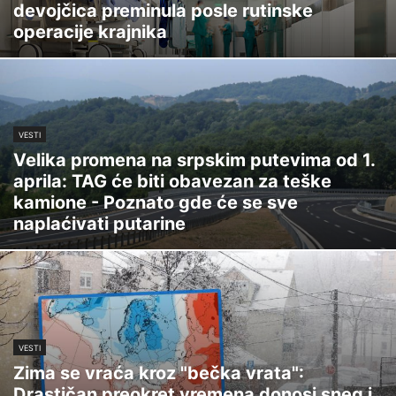
devojčica preminula posle rutinske
operacije krajnika
VESTI
Velika promena na srpskim putevima od 1.
aprila: TAG će biti obavezan za teške
kamione - Poznato gde će se sve
naplaćivati putarine
VESTI
Zima se vraća kroz "bečka vrata":
Drastičan preokret vremena donosi sneg i