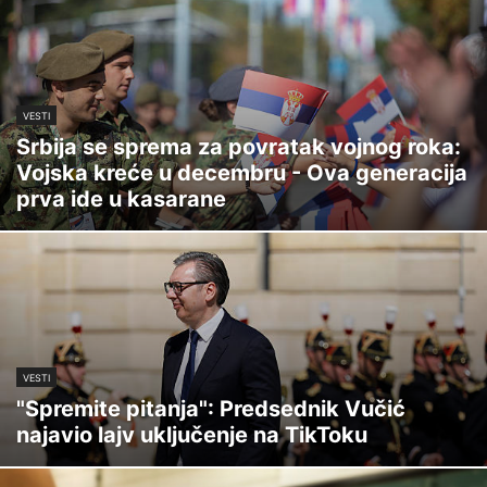
VESTI
Srbija se sprema za povratak vojnog roka:
Vojska kreće u decembru - Ova generacija
prva ide u kasarane
VESTI
"Spremite pitanja": Predsednik Vučić
najavio lajv uključenje na TikToku