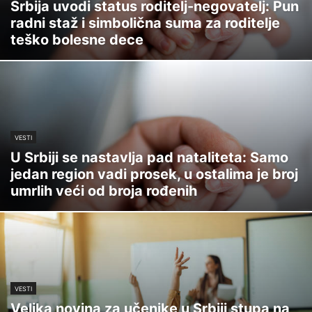
Srbija uvodi status roditelj-negovatelj: Pun
radni staž i simbolična suma za roditelje
teško bolesne dece
VESTI
U Srbiji se nastavlja pad nataliteta: Samo
jedan region vadi prosek, u ostalima je broj
umrlih veći od broja rođenih
VESTI
Velika novina za učenike u Srbiji stupa na