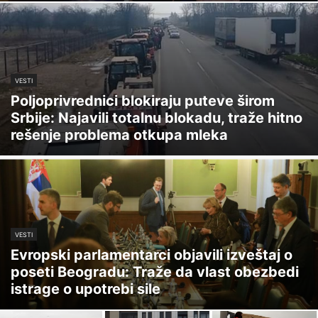
VESTI
Poljoprivrednici blokiraju puteve širom
Srbije: Najavili totalnu blokadu, traže hitno
rešenje problema otkupa mleka
VESTI
Evropski parlamentarci objavili izveštaj o
poseti Beogradu: Traže da vlast obezbedi
istrage o upotrebi sile