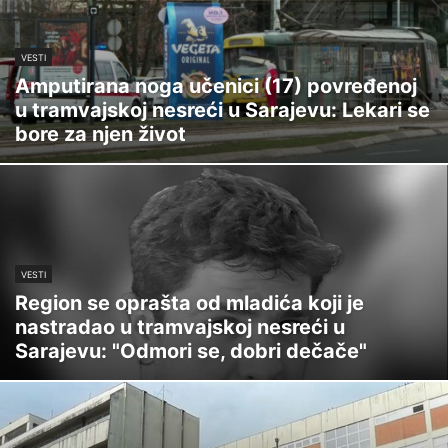
VESTI
Amputirana noga učenici (17) povređenoj
u tramvajskoj nesreći u Sarajevu: Lekari se
bore za njen život
VESTI
Region se oprašta od mladića koji je
nastradao u tramvajskoj nesreći u
Sarajevu: "Odmori se, dobri dečače"