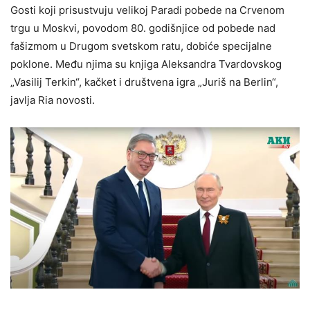
Gosti koji prisustvuju velikoj Paradi pobede na Crvenom
trgu u Moskvi, povodom 80. godišnjice od pobede nad
fašizmom u Drugom svetskom ratu, dobiće specijalne
poklone. Među njima su knjiga Aleksandra Tvardovskog
„Vasilij Terkin“, kačket i društvena igra „Juriš na Berlin“,
javlja Ria novosti.