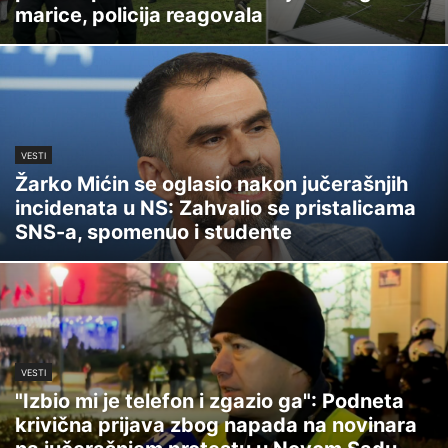
marice, policija reagovala
VESTI
Žarko Mićin se oglasio nakon jučerašnjih
incidenata u NS: Zahvalio se pristalicama
SNS-a, spomenuo i studente
VESTI
"Izbio mi je telefon i zgazio ga": Podneta
krivična prijava zbog napada na novinara