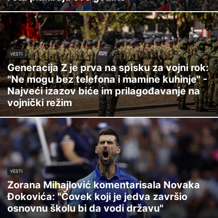
VESTI
Generacija Z je prva na spisku za vojni rok:
"Ne mogu bez telefona i mamine kuhinje" -
Najveći izazov biće im prilagođavanje na
vojnički režim
VESTI
Zorana Mihajlović komentarisala Novaka
Đokovića: "Čovek koji je jedva završio
osnovnu školu bi da vodi državu"