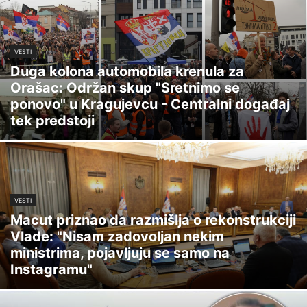
VESTI
Duga kolona automobila krenula za
Orašac: Održan skup "Sretnimo se
ponovo" u Kragujevcu - Centralni događaj
tek predstoji
VESTI
Macut priznao da razmišlja o rekonstrukciji
Vlade: "Nisam zadovoljan nekim
ministrima, pojavljuju se samo na
Instagramu"