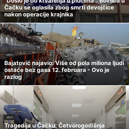
"Došlo je do krvarenja u plućima": Bolnica u
Čačku se oglasila zbog smrti devojčice
nakon operacije krajnika
VESTI
Bajatović najavio: Više od pola miliona ljudi
ostaće bez gasa 12. februara - Ovo je
razlog
VESTI
Tragedija u Čačku: Četvorogodišnja