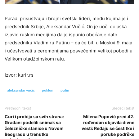
Paradi prisustvuju i brojni svetski lideri, među kojima je i
predsednik Srbije, Aleksandar Vučić. On je uoči dolaska
izjavio ruskim medijima da je ispunio obećanje dato
predsedniku Vladimiru Putinu – da će biti u Moskvi 9. maja
i učestvovati u ceremonijama posvećenim velikoj pobedi u
Velikom otadžbinskom ratu.
Izvor: kurir.rs
aleksandar vučić
poklon
putin
Prethodni tekst
Sledeći tekst
Curi i probija sa svih strana:
Milena Popović pred 42.
Građani podelili snimak sa
rođendan objavila divne
železničke stanice u Novom
vesti: Ređaju se čestitke i
Beogradu u trenutku
poruke podrške