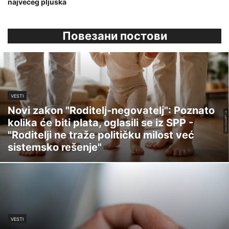
najvećeg pljuska
Повезани постови
VESTI
Novi zakon "Roditelj-negovatelj": Poznato
kolika će biti plata, oglasili se iz SPP -
"Roditelji ne traže političku milost već
sistemsko rešenje"
VESTI