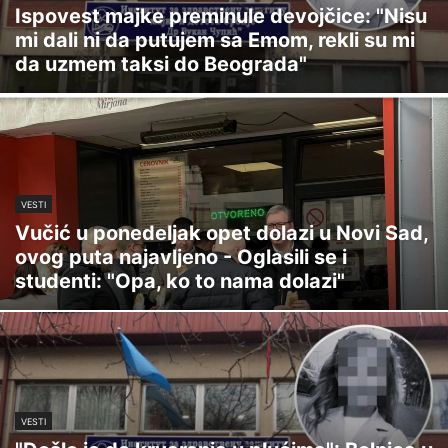
Ispovest majke preminule devojčice: "Nisu
mi dali ni da putujem sa Emom, rekli su mi
da uzmem taksi do Beograda"
VESTI
Vučić u ponedeljak opet dolazi u Novi Sad,
ovog puta najavljeno - Oglasili se i
studenti: "Opa, ko to nama dolazi"
VESTI