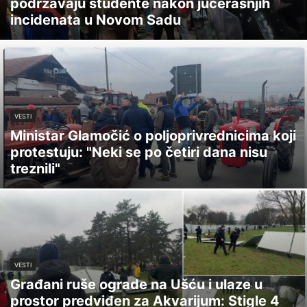
podržavaju studente nakon jučerašnjih
incidenata u Novom Sadu
VESTI
Ministar Glamočić o poljoprivrednicima koji
protestuju: "Neki se po četiri dana nisu
treznili"
VESTI
Građani ruše ograde na Ušću i ulaze u
prostor predviđen za Akvarijum: Stigle 4