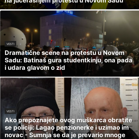
na jučerašnjem protestu u Novom Sadu
VESTI
Dramatične scene na protestu u Novom
Sadu: Batinaš gura studentkinju, ona pada
i udara glavom o zid
VESTI
Ako prepoznajete ovog muškarca obratite
se policiji: Lagao penzionerke i uzimao im
novac - Sumnja se da je prevario mnoge