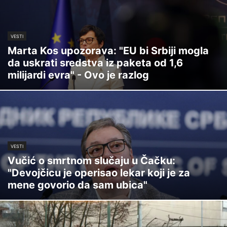
VESTI
Marta Kos upozorava: "EU bi Srbiji mogla
da uskrati sredstva iz paketa od 1,6
milijardi evra" - Ovo je razlog
VESTI
Vučić o smrtnom slučaju u Čačku:
"Devojčicu je operisao lekar koji je za
mene govorio da sam ubica"