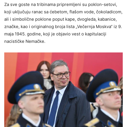
Za sve goste na tribinama pripremljeni su poklon-setovi,
koji uključuju ranac sa ćebetom, flašom vode, čokoladicom,
ali i simbolične poklone poput kape, dvogleda, kabanice,
značke, kao i originalnog broja lista „Večernja Moskva“ iz 9.
maja 1945. godine, koji je objavio vest o kapitulaciji
nacističke Nemačke.