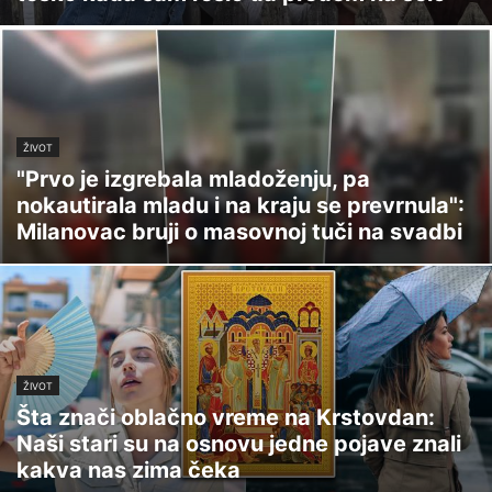
ŽIVOT
"Prvo je izgrebala mladoženju, pa
nokautirala mladu i na kraju se prevrnula":
Milanovac bruji o masovnoj tuči na svadbi
ŽIVOT
Šta znači oblačno vreme na Krstovdan:
Naši stari su na osnovu jedne pojave znali
kakva nas zima čeka