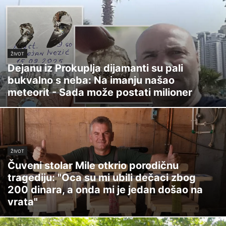
ŽIVOT
Dejanu iz Prokuplja dijamanti su pali
bukvalno s neba: Na imanju našao
meteorit - Sada može postati milioner
ŽIVOT
Čuveni stolar Mile otkrio porodičnu
tragediju: "Oca su mi ubili dečaci zbog
200 dinara, a onda mi je jedan došao na
vrata"