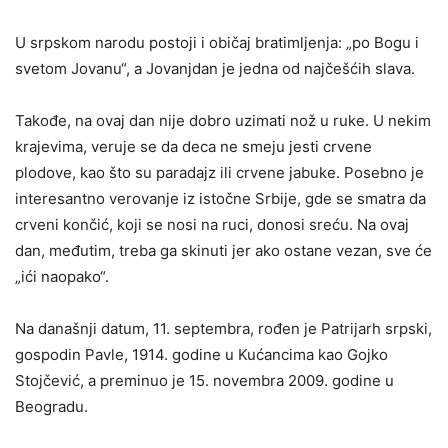
U srpskom narodu postoji i običaj bratimljenja: „po Bogu i
svetom Jovanu“, a Jovanjdan je jedna od najčešćih slava.
Takođe, na ovaj dan nije dobro uzimati nož u ruke. U nekim
krajevima, veruje se da deca ne smeju jesti crvene
plodove, kao što su paradajz ili crvene jabuke. Posebno je
interesantno verovanje iz istočne Srbije, gde se smatra da
crveni končić, koji se nosi na ruci, donosi sreću. Na ovaj
dan, međutim, treba ga skinuti jer ako ostane vezan, sve će
„ići naopako“.
Na današnji datum, 11. septembra, rođen je Patrijarh srpski,
gospodin Pavle, 1914. godine u Kućancima kao Gojko
Stojčević, a preminuo je 15. novembra 2009. godine u
Beogradu.