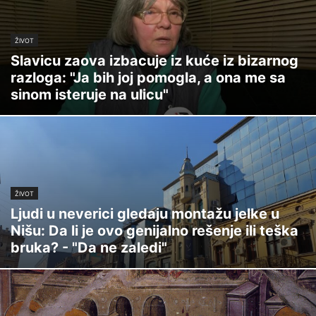
ŽIVOT
Slavicu zaova izbacuje iz kuće iz bizarnog
razloga: "Ja bih joj pomogla, a ona me sa
sinom isteruje na ulicu"
ŽIVOT
Ljudi u neverici gledaju montažu jelke u
Nišu: Da li je ovo genijalno rešenje ili teška
bruka? - "Da ne zaledi"