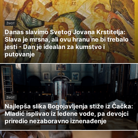
ŽIVOT
Danas slavimo Svetog Jovana Krstitelja:
Slava je mrsna, ali ovu hranu ne bi trebalo
jesti - Dan je idealan za kumstvo i
putovanje
ŽIVOT
Najlepša slika Bogojavljenja stiže iz Čačka:
Mladić isplivao iz ledene vode, pa devojci
priredio nezaboravno iznenađenje