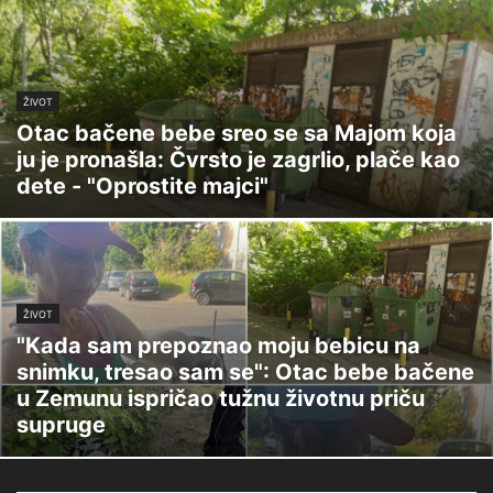
ŽIVOT
Otac bačene bebe sreo se sa Majom koja
ju je pronašla: Čvrsto je zagrlio, plače kao
dete - "Oprostite majci"
ŽIVOT
"Kada sam prepoznao moju bebicu na
snimku, tresao sam se": Otac bebe bačene
u Zemunu ispričao tužnu životnu priču
supruge