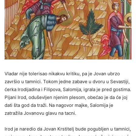
Vladar nije tolerisao nikakvu kritiku, pa je Jovan ubrzo
završio u tamnici. Tokom jedne zabave u dvoru u Sevastiji,
ćerka Irodijadina i Filipova, Salomija, igrala je pred gostima.
Pijani Irod, oduševljen njenim plesom, obećao je da će joj
dati šta god da traži. Na nagovor majke, Salomija je
zatražila Jovanovu glavu na tacni.
Irod je naredio da Jovan Krstitelj bude pogubljen u tamnici,