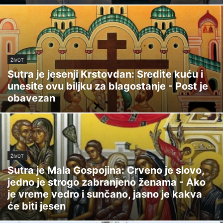
ŽIVOT
Sutra je jesenji Krstovdan: Sredite kuću i
unesite ovu biljku za blagostanje - Post je
obavezan
ŽIVOT
Sutra je Mala Gospojina: Crveno je slovo,
jedno je strogo zabranjeno ženama - Ako
je vreme vedro i sunčano, jasno je kakva
će biti jesen