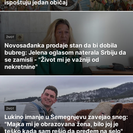
ispoštuju jedan običaj
ŽIVOT
Novosađanka prodaje stan da bi dobila
bubreg: Jelena oglasom naterala Srbiju da
se zamisli - "Život mi je važniji od
nekretnine"
ŽIVOT
Lukino imanje u Semegnjevu zavejao sneg:
"Majka mi je obrazovana žena, bilo joj je
teško kada sam rešio da pređem na selo"