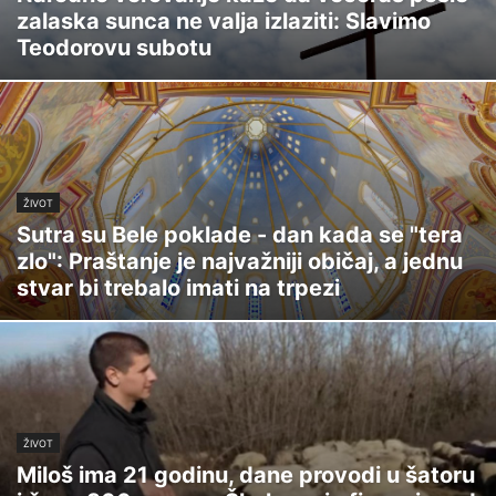
zalaska sunca ne valja izlaziti: Slavimo
Teodorovu subotu
ŽIVOT
Sutra su Bele poklade - dan kada se "tera
zlo": Praštanje je najvažniji običaj, a jednu
stvar bi trebalo imati na trpezi
ŽIVOT
Miloš ima 21 godinu, dane provodi u šatoru