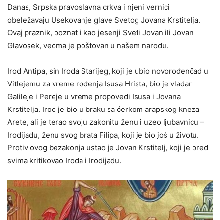
Danas, Srpska pravoslavna crkva i njeni vernici
obeležavaju Usekovanje glave Svetog Jovana Krstitelja.
Ovaj praznik, poznat i kao jesenji Sveti Jovan ili Jovan
Glavosek, veoma je poštovan u našem narodu.
Irod Antipa, sin Iroda Starijeg, koji je ubio novorođenčad u
Vitlejemu za vreme rođenja Isusa Hrista, bio je vladar
Galileje i Pereje u vreme propovedi Isusa i Jovana
Krstitelja. Irod je bio u braku sa ćerkom arapskog kneza
Arete, ali je terao svoju zakonitu ženu i uzeo ljubavnicu –
Irodijadu, ženu svog brata Filipa, koji je bio još u životu.
Protiv ovog bezakonja ustao je Jovan Krstitelj, koji je pred
svima kritikovao Iroda i Irodijadu.