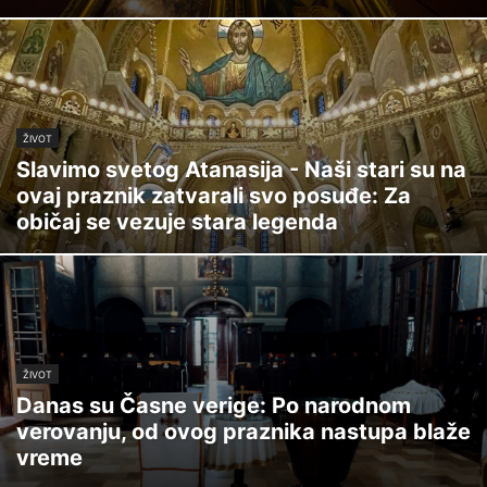
ŽIVOT
Slavimo svetog Atanasija - Naši stari su na
ovaj praznik zatvarali svo posuđe: Za
običaj se vezuje stara legenda
ŽIVOT
Danas su Časne verige: Po narodnom
verovanju, od ovog praznika nastupa blaže
vreme