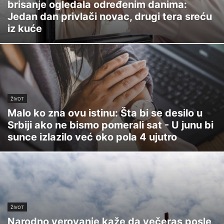
brisanje ogledala određenim danima:
Jedan dan privlači novac, drugi tera sreću
iz kuće
ŽIVOT
Malo ko zna ovu istinu: Šta bi se desilo u
Srbiji ako ne bismo pomerali sat - U junu bi
sunce izlazilo već oko pola 4 ujutro
ŽIVOT
Narodno verovanje kaže da večeras posle