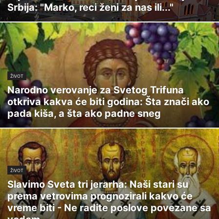
Srbija: "Marko, reci ženi za nas ili..."
ŽIVOT
Narodno verovanje za Svetog Trifuna
otkriva kakva će biti godina: Šta znači ako
pada kiša, a šta ako padne sneg
ŽIVOT
Slavimo Sveta tri jerarha: Naši stari su
prema vetrovima prognozirali kakvo će
vreme biti - Ne radite poslove povezane sa