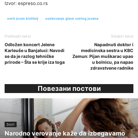
Izvor: espreso.co.rs
sveti jovan krstitelj
usekovanje glave svetog jovana
Prethodni tekst
Sledeći tekst
Odložen koncert Jelene
Napadnuti doktor i
Karleuše u Banjaluci: Navodi
medicinska sestra u KBC
se da je razlog tehničke
Zemun: Pijan muškarac upao
prirode – Šta se krije iza toga
u bolnicu, pa napao
zdravstvene radnike
Повезани постови
ŽIVOT
Narodno verovanje kaže da izbegavamo