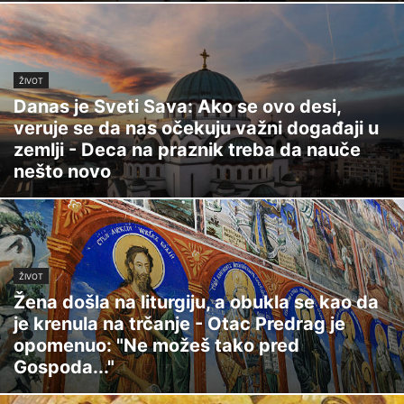
ŽIVOT
Danas je Sveti Sava: Ako se ovo desi,
veruje se da nas očekuju važni događaji u
zemlji - Deca na praznik treba da nauče
nešto novo
ŽIVOT
Žena došla na liturgiju, a obukla se kao da
je krenula na trčanje - Otac Predrag je
opomenuo: "Ne možeš tako pred
Gospoda..."