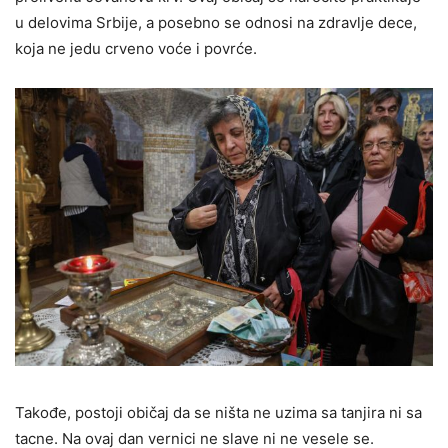
u delovima Srbije, a posebno se odnosi na zdravlje dece,
koja ne jedu crveno voće i povrće.
Takođe, postoji običaj da se ništa ne uzima sa tanjira ni sa
tacne. Na ovaj dan vernici ne slave ni ne vesele se.