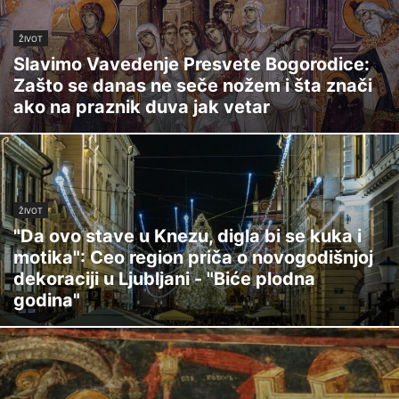
ŽIVOT
Slavimo Vavedenje Presvete Bogorodice:
Zašto se danas ne seče nožem i šta znači
ako na praznik duva jak vetar
ŽIVOT
"Da ovo stave u Knezu, digla bi se kuka i
motika": Ceo region priča o novogodišnjoj
dekoraciji u Ljubljani - "Biće plodna
godina"