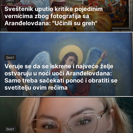
ŽIVOT
Sveštenik uputio kritike pojedinim
vernicima zbog fotografija sa
Aranđelovdana: "Učinili su greh"
ŽIVOT
Veruje se da se iskrene i najveće želje
ostvaruju u noći uoči Aranđelovdana:
Samo treba sačekati ponoć i obratiti se
svetitelju ovim rečima
ŽIVOT