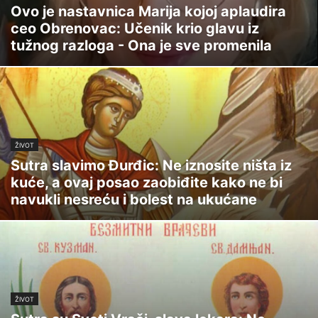
Ovo je nastavnica Marija kojoj aplaudira
ceo Obrenovac: Učenik krio glavu iz
tužnog razloga - Ona je sve promenila
ŽIVOT
Sutra slavimo Đurđic: Ne iznosite ništa iz
kuće, a ovaj posao zaobiđite kako ne bi
navukli nesreću i bolest na ukućane
ŽIVOT