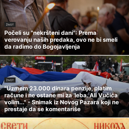
ŽIVOT
Počeli su "nekršteni dani": Prema
verovanju naših predaka, ovo ne bi smeli
da radimo do Bogojavljenja
ŽIVOT
"Uzmem 23.000 dinara penzije, platim
račune i ne ostane mi za 'leba. Ali Vučića
volim..." - Snimak iz Novog Pazara koji ne
prestaje da se komentariše