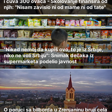
i čuva 300 ovaca - Školovanje finansira od
njih: "Nisam zavisio ni od mame ni od tate"
ŽIVOT
"Nikad nemoj da kupiš ovo, to je iz Srbije,
niko ne voli Srbiju": Snimak dečaka iz
supermarketa podelio javnost
ŽIVOT
O poruci sa bilborda u Zrenjaninu bruji cela