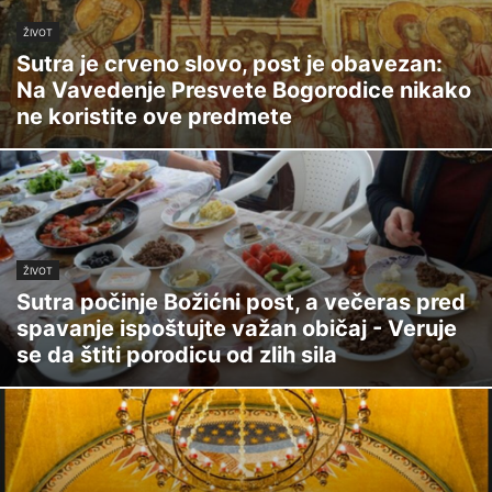
ŽIVOT
Sutra je crveno slovo, post je obavezan:
Na Vavedenje Presvete Bogorodice nikako
ne koristite ove predmete
ŽIVOT
Sutra počinje Božićni post, a večeras pred
spavanje ispoštujte važan običaj - Veruje
se da štiti porodicu od zlih sila