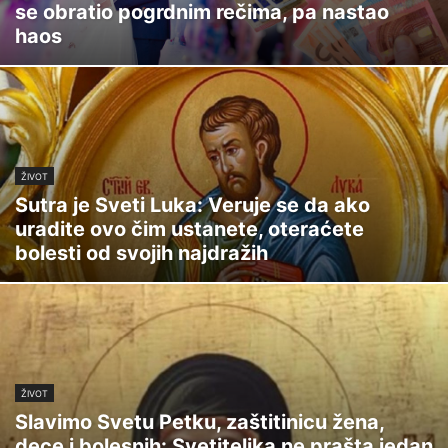
se obratio pogrdnim rečima, pa nastao
haos
ŽIVOT
Sutra je Sveti Luka: Veruje se da ako
uradite ovo čim ustanete, oteraćete
bolesti od svojih najdražih
ŽIVOT
Slavimo Svetu Petku, zaštitinicu žena,
dece i bolesnih: Svetiteljka ne prašta jedan