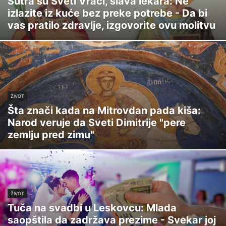
Sutra su Sveti Vrači, slava lekara: Ne
izlazite iz kuće bez preke potrebe - Da bi
vas pratilo zdravlje, izgovorite ovu molitvu
ŽIVOT
Šta znači kada na Mitrovdan pada kiša:
Narod veruje da Sveti Dimitrije "pere
zemlju pred zimu"
ŽIVOT
Tuča na svadbi u Leskovcu: Mlada
saopštila da zadržava prezime - Svekar joj