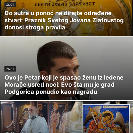
ŽIVOT
Do sutra u ponoć ne dirajte određene
stvari: Praznik Svetog Jovana Zlatoustog
donosi stroga pravila
ŽIVOT
Ovo je Petar koji je spasao ženu iz ledene
Morače usred noći: Evo šta mu je grad
Podgorica ponudio kao nagradu