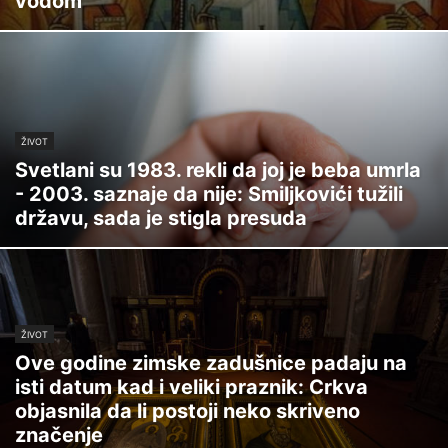
vodom
ŽIVOT
Svetlani su 1983. rekli da joj je beba umrla
- 2003. saznaje da nije: Smiljkovići tužili
državu, sada je stigla presuda
ŽIVOT
Ove godine zimske zadušnice padaju na
isti datum kad i veliki praznik: Crkva
objasnila da li postoji neko skriveno
značenje