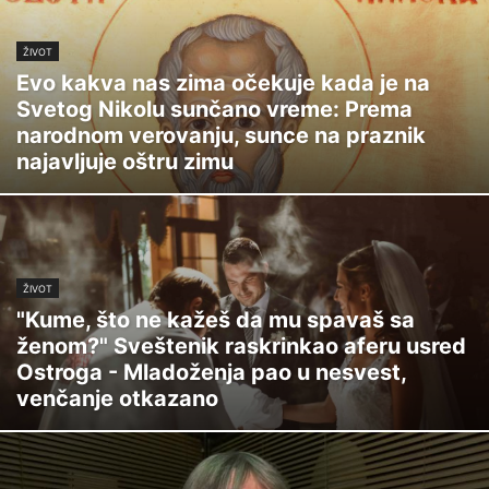
ŽIVOT
Evo kakva nas zima očekuje kada je na
Svetog Nikolu sunčano vreme: Prema
narodnom verovanju, sunce na praznik
najavljuje oštru zimu
ŽIVOT
"Kume, što ne kažeš da mu spavaš sa
ženom?" Sveštenik raskrinkao aferu usred
Ostroga - Mladoženja pao u nesvest,
venčanje otkazano