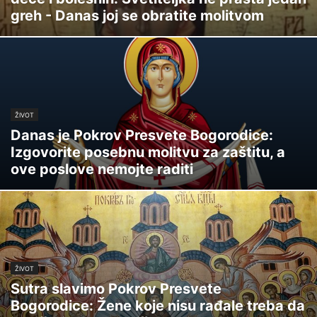
greh - Danas joj se obratite molitvom
ŽIVOT
Danas je Pokrov Presvete Bogorodice:
Izgovorite posebnu molitvu za zaštitu, a
ove poslove nemojte raditi
ŽIVOT
Sutra slavimo Pokrov Presvete
Bogorodice: Žene koje nisu rađale treba da