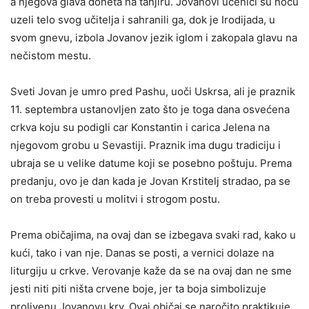
a njegova glava doneta na tanjiru. Jovanovi učenici su noću
uzeli telo svog učitelja i sahranili ga, dok je Irodijada, u
svom gnevu, izbola Jovanov jezik iglom i zakopala glavu na
nečistom mestu.
Sveti Jovan je umro pred Pashu, uoči Uskrsa, ali je praznik
11. septembra ustanovljen zato što je toga dana osvećena
crkva koju su podigli car Konstantin i carica Jelena na
njegovom grobu u Sevastiji. Praznik ima dugu tradiciju i
ubraja se u velike datume koji se posebno poštuju. Prema
predanju, ovo je dan kada je Jovan Krstitelj stradao, pa se
on treba provesti u molitvi i strogom postu.
Prema običajima, na ovaj dan se izbegava svaki rad, kako u
kući, tako i van nje. Danas se posti, a vernici dolaze na
liturgiju u crkve. Verovanje kaže da se na ovaj dan ne sme
jesti niti piti ništa crvene boje, jer ta boja simbolizuje
prolivenu Jovanovu krv. Ovaj običaj se naročito praktikuje