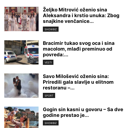
Željko Mitrović oženio sina
Aleksandra i krstio unuka: Zbog
snajkine venčanice...
SHOWBIZ
Bracimir tukao svog oca i sina
macolom, mlađi preminuo od
povreda:...
VESTI
Savo Milošević oženio sina:
Priredili gala slavlje u elitnom
restoranu –...
SPORT
Gogin sin kasni u govoru – Sa dve
godine prestao je...
SHOWBIZ