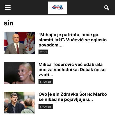
sin
“Mihajlo je patriota, neće ga
slomiti laži”: Vučević se oglasio
povodom...
VESTI
Milica Todorović već odabrala
ime za naslednika: Dečak će se
zvati...
SHOWBIZ
Ovo je sin Zdravka Šotre: Marko
se nikad ne pojavljuje u...
SHOWBIZ