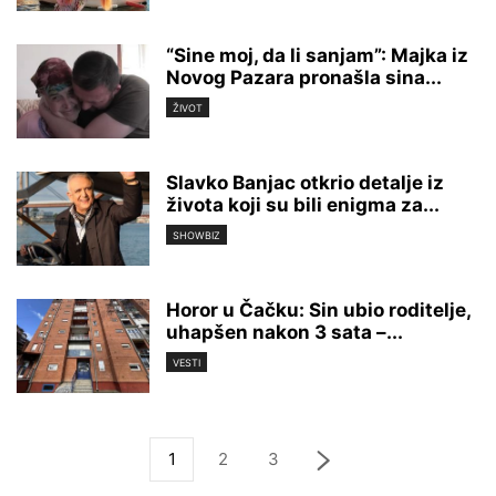
“Sine moj, da li sanjam”: Majka iz
Novog Pazara pronašla sina...
ŽIVOT
Slavko Banjac otkrio detalje iz
života koji su bili enigma za...
SHOWBIZ
Horor u Čačku: Sin ubio roditelje,
uhapšen nakon 3 sata –...
VESTI
1
2
3