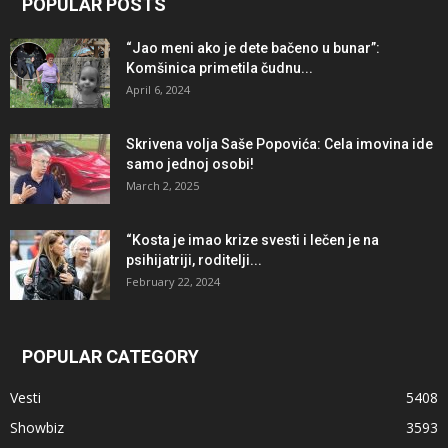
POPULAR POSTS
“Jao meni ako je dete bačeno u bunar”:
Komšinica primetila čudnu...
April 6, 2024
Skrivena volja Saše Popovića: Cela imovina ide
samo jednoj osobi!
March 2, 2025
“Kosta je imao krize svesti i lečen je na
psihijatriji, roditelji...
February 22, 2024
POPULAR CATEGORY
Vesti
5408
Showbiz
3593