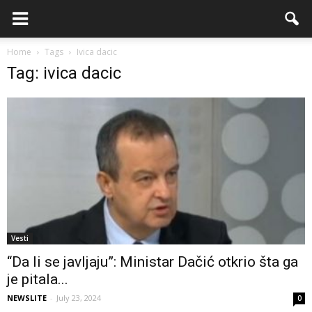
Home
Tags
Ivica dacic
Tag: ivica dacic
Vesti
“Da li se javljaju”: Ministar Dačić otkrio šta ga
je pitala...
NEWSLITE
-
July 23, 2024
0