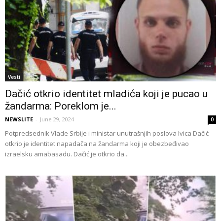
Vesti
Dačić otkrio identitet mladića koji je pucao u
žandarma: Poreklom je...
NEWSLITE
-
June 29, 2024
0
Potpredsednik Vlade Srbije i ministar unutrašnjih poslova Ivica Dačić
otkrio je identitet napadača na žandarma koji je obezbeđivao
izraelsku amabasadu. Dačić je otkrio da...