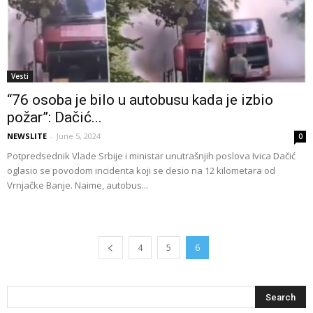
Vesti
“76 osoba je bilo u autobusu kada je izbio
požar”: Dačić...
NEWSLITE
-
June 5, 2024
0
Potpredsednik Vlade Srbije i ministar unutrašnjih poslova Ivica Dačić
oglasio se povodom incidenta koji se desio na 12 kilometara od
Vrnjačke Banje. Naime, autobus...
4
5
6