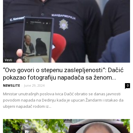
Vesti
“Ovo govori o stepenu zaslepljenosti”: Dačić
pokazao fotografiju napadača sa ženom...
NEWSLITE
-
June 29, 2024
0
Ministar unutrašnjih poslova Ivica Dačić obratio se danas javnosti
povodom napada na Dedinju kada je upucan Žandarm i istakao da
ubijeni napadač rodom iz...