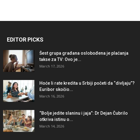
EDITOR PICKS
Šest grupa građana oslobođena je plaćanja
takse za TV: Ovo je...
March 17, 2026
Hoće li rate kredita u Srbiji početi da “divljaju”?
Euribor skočio...
March 16, 2026
“Bolje jedite slaninu i jaja”: Dr Dejan Čubrilo
otkriva istinu o...
March 14, 2026