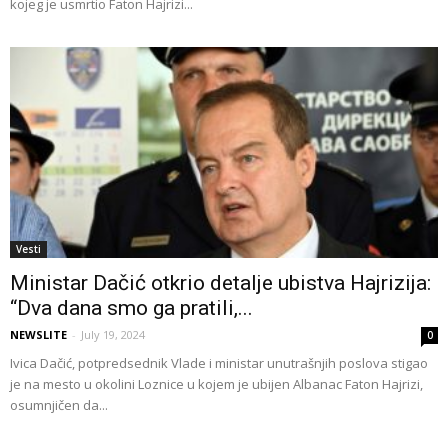
kojeg je usmrtio Faton Hajrizi...
Vesti
Ministar Dačić otkrio detalje ubistva Hajrizija:
“Dva dana smo ga pratili,...
NEWSLITE
-
July 19, 2024
0
Ivica Dačić, potpredsednik Vlade i ministar unutrašnjih poslova stigao
je na mesto u okolini Loznice u kojem je ubijen Albanac Faton Hajrizi,
osumnjičen da...