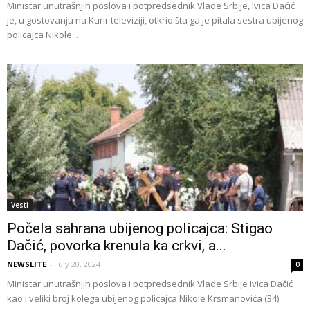
Ministar unutrašnjih poslova i potpredsednik Vlade Srbije, Ivica Dačić
je, u gostovanju na Kurir televiziji, otkrio šta ga je pitala sestra ubijenog
policajca Nikole...
Vesti
Počela sahrana ubijenog policajca: Stigao
Dačić, povorka krenula ka crkvi, a...
NEWSLITE
-
July 20, 2024
0
Ministar unutrašnjih poslova i potpredsednik Vlade Srbije Ivica Dačić
kao i veliki broj kolega ubijenog policajca Nikole Krsmanovića (34)