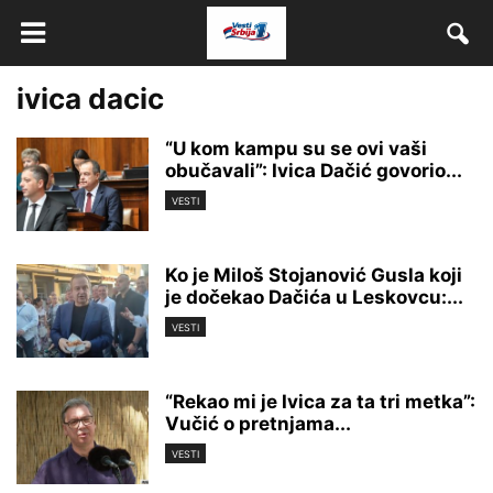
ivica dacic
“U kom kampu su se ovi vaši
obučavali”: Ivica Dačić govorio...
VESTI
Ko je Miloš Stojanović Gusla koji
je dočekao Dačića u Leskovcu:...
VESTI
“Rekao mi je Ivica za ta tri metka”:
Vučić o pretnjama...
VESTI