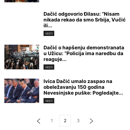
Dačić odgovorio Đilasu: “Nisam
nikada rekao da smo Srbija, Vučić
ili...
VESTI
Dačić o hapšenju demonstranata
u Užicu: “Policija ima naredbu da
reaguje...
VESTI
Ivica Dačić umalo zaspao na
obeležavanju 150 godina
Nevesinjske puške: Pogledajte...
VESTI
1
2
3