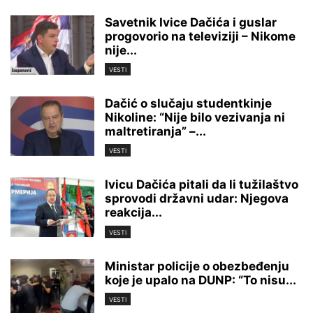
Savetnik Ivice Dačića i guslar
progovorio na televiziji – Nikome
nije...
VESTI
Dačić o slučaju studentkinje
Nikoline: “Nije bilo vezivanja ni
maltretiranja” –...
VESTI
Ivicu Dačića pitali da li tužilaštvo
sprovodi državni udar: Njegova
reakcija...
VESTI
Ministar policije o obezbeđenju
koje je upalo na DUNP: “To nisu...
VESTI