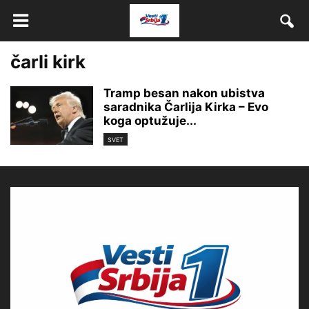
čarli kirk
Tramp besan nakon ubistva
saradnika Čarlija Kirka – Evo
koga optužuje...
SVET