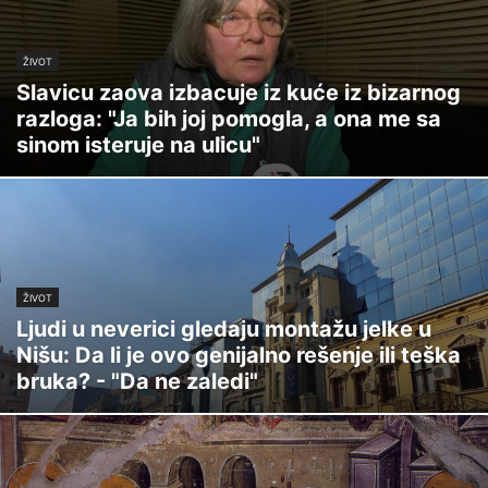
ŽIVOT
Slavicu zaova izbacuje iz kuće iz bizarnog
razloga: "Ja bih joj pomogla, a ona me sa
sinom isteruje na ulicu"
ŽIVOT
Ljudi u neverici gledaju montažu jelke u
Nišu: Da li je ovo genijalno rešenje ili teška
bruka? - "Da ne zaledi"