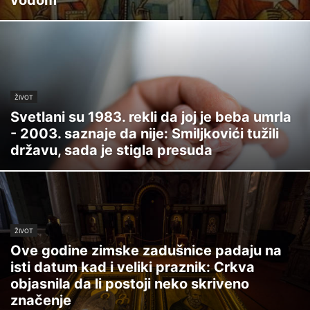
ŽIVOT
Svetlani su 1983. rekli da joj je beba umrla
- 2003. saznaje da nije: Smiljkovići tužili
državu, sada je stigla presuda
ŽIVOT
Ove godine zimske zadušnice padaju na
isti datum kad i veliki praznik: Crkva
objasnila da li postoji neko skriveno
značenje