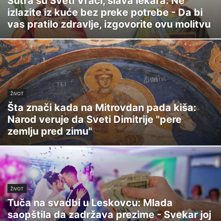
Sutra su Sveti Vrači, slava lekara: Ne
izlazite iz kuće bez preke potrebe - Da bi
vas pratilo zdravlje, izgovorite ovu molitvu
ŽIVOT
Šta znači kada na Mitrovdan pada kiša:
Narod veruje da Sveti Dimitrije "pere
zemlju pred zimu"
ŽIVOT
Tuča na svadbi u Leskovcu: Mlada
saopštila da zadržava prezime - Svekar joj