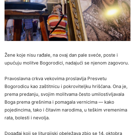
Žene koje nisu rađale, na ovaj dan pale sveće, poste i
upućuju molitve Bogorodici, nadajući se njenom zagovoru.
Pravoslavna crkva vekovima proslavlja Presvetu
Bogorodicu kao zaštitnicu i pokroviteljku hrišćana. Ona je,
prema predanju, svojim molitvama često umilostivljavala
Boga prema grešnima i pomagala vernicima — kako
pojedincima, tako i čitavim narodima, u teškim vremenima
rata, bolesti i nevolja.
Događaj koji se liturgijski obeležava zbio se 14. oktobra