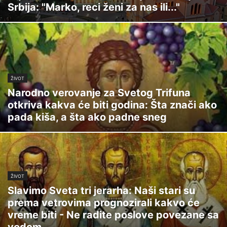
Srbija: "Marko, reci ženi za nas ili..."
ŽIVOT
Narodno verovanje za Svetog Trifuna
otkriva kakva će biti godina: Šta znači ako
pada kiša, a šta ako padne sneg
ŽIVOT
Slavimo Sveta tri jerarha: Naši stari su
prema vetrovima prognozirali kakvo će
vreme biti - Ne radite poslove povezane sa
vodom