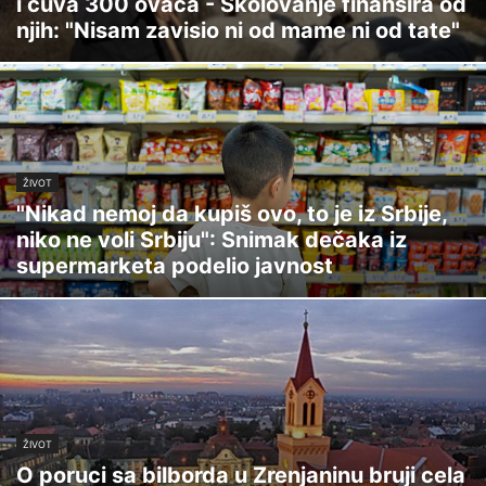
i čuva 300 ovaca - Školovanje finansira od
njih: "Nisam zavisio ni od mame ni od tate"
ŽIVOT
"Nikad nemoj da kupiš ovo, to je iz Srbije,
niko ne voli Srbiju": Snimak dečaka iz
supermarketa podelio javnost
ŽIVOT
O poruci sa bilborda u Zrenjaninu bruji cela