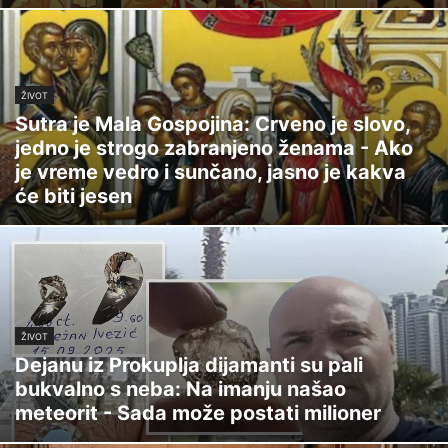
ŽIVOT
Sutra je Mala Gospojina: Crveno je slovo,
jedno je strogo zabranjeno ženama - Ako
je vreme vedro i sunčano, jasno je kakva
će biti jesen
ŽIVOT
Dejanu iz Prokuplja dijamanti su pali
bukvalno s neba: Na imanju našao
meteorit - Sada može postati milioner