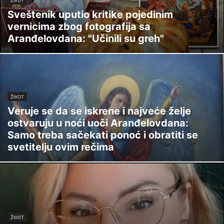
ŽIVOT
Sveštenik uputio kritike pojedinim
vernicima zbog fotografija sa
Aranđelovdana: "Učinili su greh"
ŽIVOT
Veruje se da se iskrene i najveće želje
ostvaruju u noći uoči Aranđelovdana:
Samo treba sačekati ponoć i obratiti se
svetitelju ovim rečima
ŽIVOT