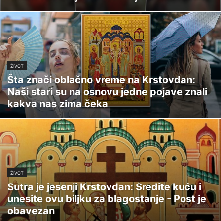
ŽIVOT
Šta znači oblačno vreme na Krstovdan:
Naši stari su na osnovu jedne pojave znali
kakva nas zima čeka
ŽIVOT
Sutra je jesenji Krstovdan: Sredite kuću i
unesite ovu biljku za blagostanje - Post je
obavezan