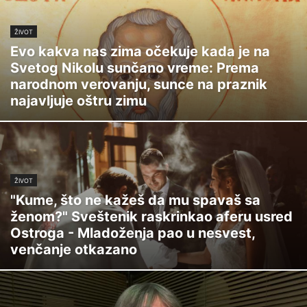
ŽIVOT
Evo kakva nas zima očekuje kada je na
Svetog Nikolu sunčano vreme: Prema
narodnom verovanju, sunce na praznik
najavljuje oštru zimu
ŽIVOT
"Kume, što ne kažeš da mu spavaš sa
ženom?" Sveštenik raskrinkao aferu usred
Ostroga - Mladoženja pao u nesvest,
venčanje otkazano