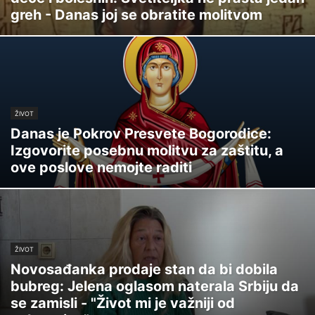
greh - Danas joj se obratite molitvom
ŽIVOT
Danas je Pokrov Presvete Bogorodice:
Izgovorite posebnu molitvu za zaštitu, a
ove poslove nemojte raditi
ŽIVOT
Novosađanka prodaje stan da bi dobila
bubreg: Jelena oglasom naterala Srbiju da
se zamisli - "Život mi je važniji od