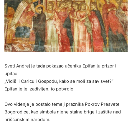
Sveti Andrej je tada pokazao učeniku Epifaniju prizor i
upitao:
„Vidiš li Caricu i Gospođu, kako se moli za sav svet?“
Epifanije je, zadivljen, to potvrdio.
Ovo viđenje je postalo temelj praznika Pokrov Presvete
Bogorodice, kao simbola njene stalne brige i zaštite nad
hrišćanskim narodom.