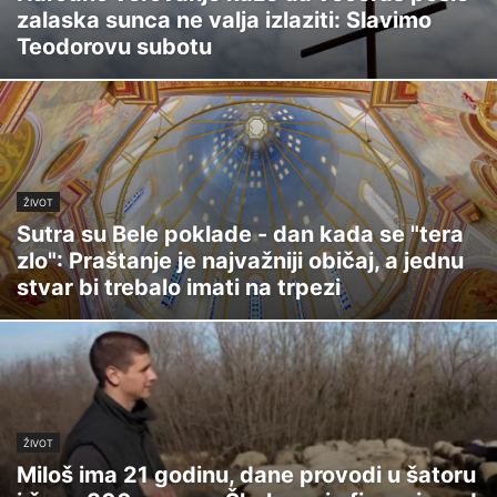
zalaska sunca ne valja izlaziti: Slavimo
Teodorovu subotu
ŽIVOT
Sutra su Bele poklade - dan kada se "tera
zlo": Praštanje je najvažniji običaj, a jednu
stvar bi trebalo imati na trpezi
ŽIVOT
Miloš ima 21 godinu, dane provodi u šatoru