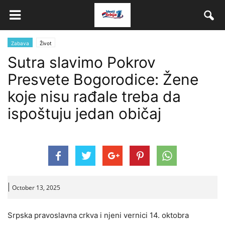
Zabava
Život
Sutra slavimo Pokrov
Presvete Bogorodice: Žene
koje nisu rađale treba da
ispoštuju jedan običaj
|
October 13, 2025
Srpska pravoslavna crkva i njeni vernici 14. oktobra