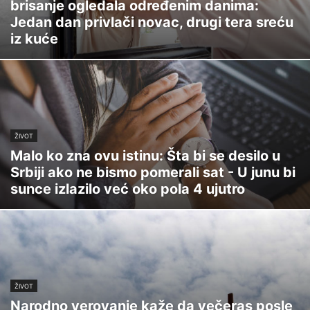
brisanje ogledala određenim danima:
Jedan dan privlači novac, drugi tera sreću
iz kuće
ŽIVOT
Malo ko zna ovu istinu: Šta bi se desilo u
Srbiji ako ne bismo pomerali sat - U junu bi
sunce izlazilo već oko pola 4 ujutro
ŽIVOT
Narodno verovanje kaže da večeras posle