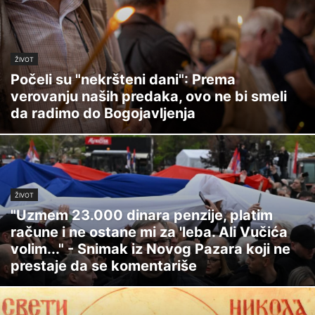
ŽIVOT
Počeli su "nekršteni dani": Prema
verovanju naših predaka, ovo ne bi smeli
da radimo do Bogojavljenja
ŽIVOT
"Uzmem 23.000 dinara penzije, platim
račune i ne ostane mi za 'leba. Ali Vučića
volim..." - Snimak iz Novog Pazara koji ne
prestaje da se komentariše