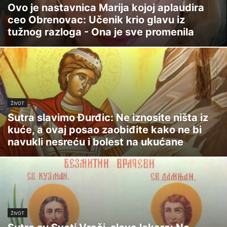
Ovo je nastavnica Marija kojoj aplaudira
ceo Obrenovac: Učenik krio glavu iz
tužnog razloga - Ona je sve promenila
ŽIVOT
Sutra slavimo Đurđic: Ne iznosite ništa iz
kuće, a ovaj posao zaobiđite kako ne bi
navukli nesreću i bolest na ukućane
ŽIVOT