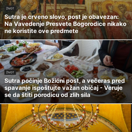
ŽIVOT
Sutra je crveno slovo, post je obavezan:
Na Vavedenje Presvete Bogorodice nikako
ne koristite ove predmete
ŽIVOT
Sutra počinje Božićni post, a večeras pred
spavanje ispoštujte važan običaj - Veruje
se da štiti porodicu od zlih sila