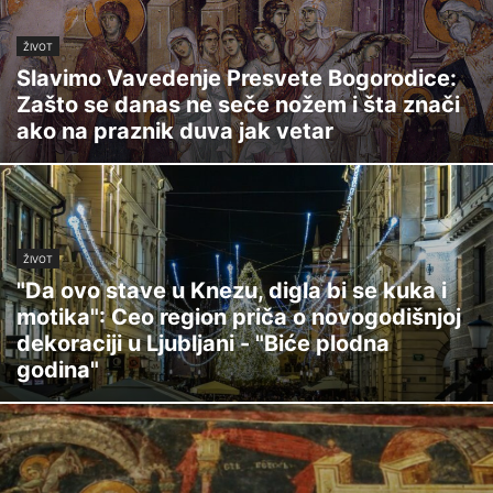
ŽIVOT
Slavimo Vavedenje Presvete Bogorodice:
Zašto se danas ne seče nožem i šta znači
ako na praznik duva jak vetar
ŽIVOT
"Da ovo stave u Knezu, digla bi se kuka i
motika": Ceo region priča o novogodišnjoj
dekoraciji u Ljubljani - "Biće plodna
godina"