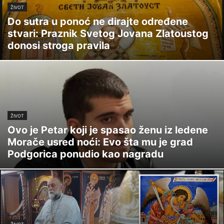
ŽIVOT
Do sutra u ponoć ne dirajte određene
stvari: Praznik Svetog Jovana Zlatoustog
donosi stroga pravila
ŽIVOT
Ovo je Petar koji je spasao ženu iz ledene
Morače usred noći: Evo šta mu je grad
Podgorica ponudio kao nagradu