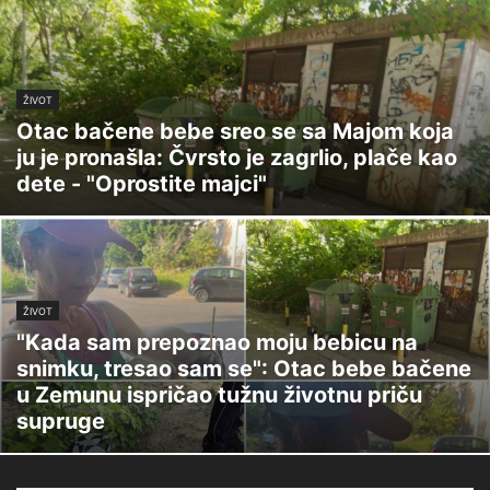
ŽIVOT
Otac bačene bebe sreo se sa Majom koja
ju je pronašla: Čvrsto je zagrlio, plače kao
dete - "Oprostite majci"
ŽIVOT
"Kada sam prepoznao moju bebicu na
snimku, tresao sam se": Otac bebe bačene
u Zemunu ispričao tužnu životnu priču
supruge