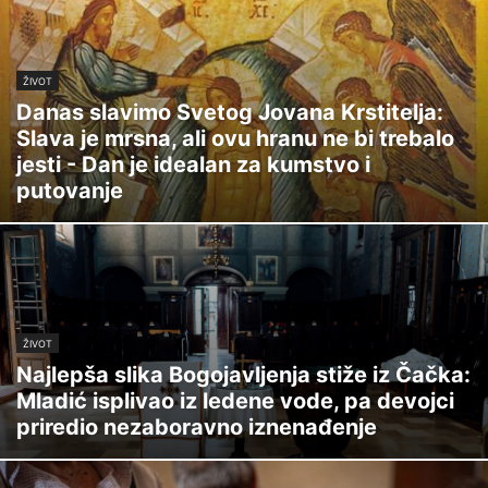
ŽIVOT
Danas slavimo Svetog Jovana Krstitelja:
Slava je mrsna, ali ovu hranu ne bi trebalo
jesti - Dan je idealan za kumstvo i
putovanje
ŽIVOT
Najlepša slika Bogojavljenja stiže iz Čačka:
Mladić isplivao iz ledene vode, pa devojci
priredio nezaboravno iznenađenje