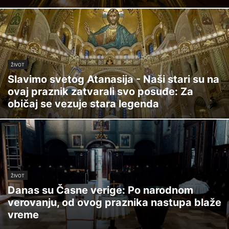
ŽIVOT
Slavimo svetog Atanasija - Naši stari su na
ovaj praznik zatvarali svo posuđe: Za
običaj se vezuje stara legenda
ŽIVOT
Danas su Časne verige: Po narodnom
verovanju, od ovog praznika nastupa blaže
vreme