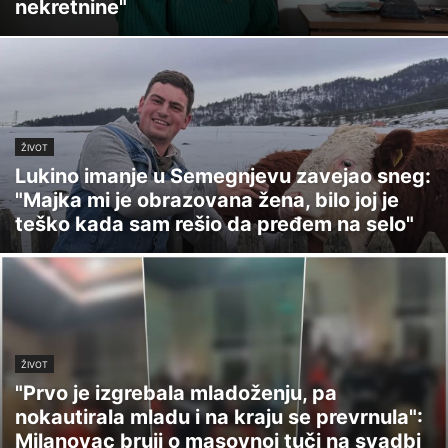
nekretnine"
ŽIVOT
Lukino imanje u Semegnjevu zavejao sneg:
"Majka mi je obrazovana žena, bilo joj je
teško kada sam rešio da pređem na selo"
ŽIVOT
"Prvo je izgrebala mladoženju, pa
nokautirala mladu i na kraju se prevrnula":
Milanovac bruji o masovnoj tuči na svadbi