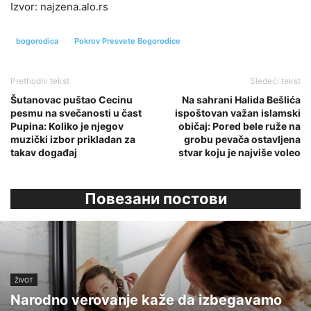
Izvor: najzena.alo.rs
bogorodica
Pokrov Presvete Bogorodice
Prethodni tekst
Sledeći tekst
Šutanovac puštao Cecinu
Na sahrani Halida Bešlića
pesmu na svečanosti u čast
ispoštovan važan islamski
Pupina: Koliko je njegov
običaj: Pored bele ruže na
muzički izbor prikladan za
grobu pevača ostavljena
takav događaj
stvar koju je najviše voleo
Повезани постови
ŽIVOT
Narodno verovanje kaže da izbegavamo