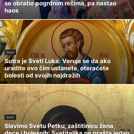
se obratio pogrdnim rečima, pa nastao
haos
ŽIVOT
Sutra je Sveti Luka: Veruje se da ako
uradite ovo čim ustanete, oteraćete
bolesti od svojih najdražih
ŽIVOT
Slavimo Svetu Petku, zaštitinicu žena,
dece i bolesnih: Svetiteljka ne prašta jedan