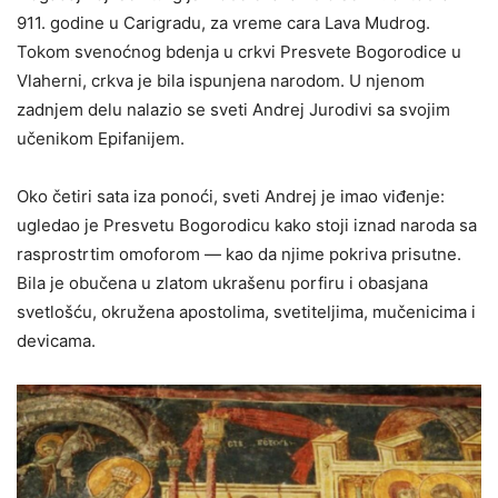
911. godine u Carigradu, za vreme cara Lava Mudrog.
Tokom svenoćnog bdenja u crkvi Presvete Bogorodice u
Vlaherni, crkva je bila ispunjena narodom. U njenom
zadnjem delu nalazio se sveti Andrej Jurodivi sa svojim
učenikom Epifanijem.
Oko četiri sata iza ponoći, sveti Andrej je imao viđenje:
ugledao je Presvetu Bogorodicu kako stoji iznad naroda sa
rasprostrtim omoforom — kao da njime pokriva prisutne.
Bila je obučena u zlatom ukrašenu porfiru i obasjana
svetlošću, okružena apostolima, svetiteljima, mučenicima i
devicama.