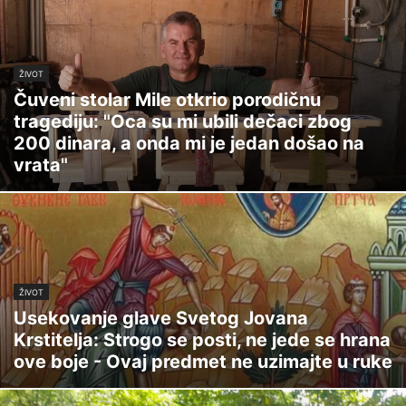
ŽIVOT
Čuveni stolar Mile otkrio porodičnu
tragediju: "Oca su mi ubili dečaci zbog
200 dinara, a onda mi je jedan došao na
vrata"
ŽIVOT
Usekovanje glave Svetog Jovana
Krstitelja: Strogo se posti, ne jede se hrana
ove boje - Ovaj predmet ne uzimajte u ruke