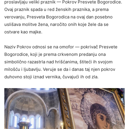
proslavljaju veliki praznik — Pokrov Presvete Bogorodice.
Ovaj praznik spada u red ženskih praznika, a prema
verovanju, Presveta Bogorodica na ovaj dan posebno
uslišava molitve žena, naročito onih koje žele da se
ostvare kao majke.
Naziv Pokrov odnosi se na omofor — pokrivač Presvete
Bogorodice, koji je prema crkvenom predanju ona
simbolično razastrla nad hrišćanima, štiteći ih svojom
milošću i ljubavlju. Veruje se da i danas taj njen pokrov
duhovno stoji iznad vernika, čuvajući ih od zla.