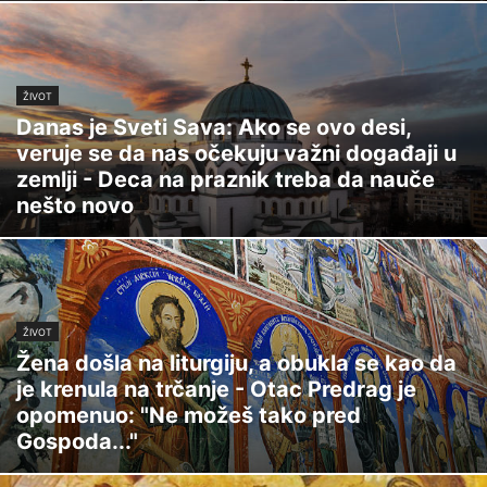
ŽIVOT
Danas je Sveti Sava: Ako se ovo desi,
veruje se da nas očekuju važni događaji u
zemlji - Deca na praznik treba da nauče
nešto novo
ŽIVOT
Žena došla na liturgiju, a obukla se kao da
je krenula na trčanje - Otac Predrag je
opomenuo: "Ne možeš tako pred
Gospoda..."