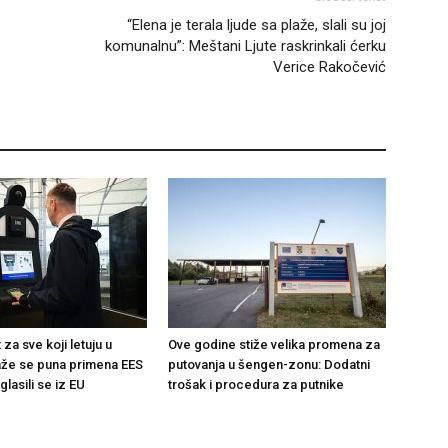
“Elena je terala ljude sa plaže, slali su joj
komunalnu”: Meštani Ljute raskrinkali ćerku
Verice Rakočević
 za sve koji letuju u
Ove godine stiže velika promena za
aže se puna primena EES
putovanja u šengen-zonu: Dodatni
lasili se iz EU
trošak i procedura za putnike