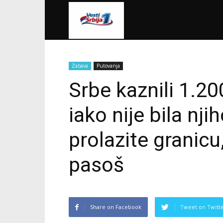
VestiSrbija1
Zabava
Putovanja
Srbe kaznili 1.20
iako nije bila nj
prolazite granic
pasoš
Share on Facebook
Tweet on Twitt