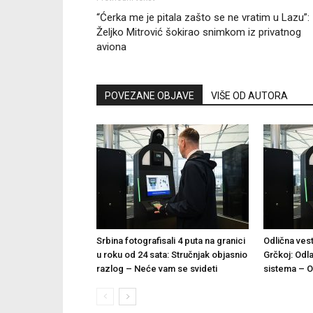
“Ćerka me je pitala zašto se ne vratim u Lazu”:
Željko Mitrović šokirao snimkom iz privatnog
aviona
POVEZANE OBJAVE
VIŠE OD AUTORA
Srbina fotografisali 4 puta na granici
Odlična vest
u roku od 24 sata: Stručnjak objasnio
Grčkoj: Odl
razlog – Neće vam se svideti
sistema – Og