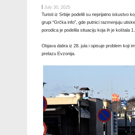
|
July 30, 2025
Turisti iz Srbije podelili su neprijatno iskustvo
grupi “Grčka info”, gde putnici razmenjuju utiske
porodica je podelila situaciju koja ih je koštala 1
Objava datira iz 28. jula i opisuje problem koji
prelazu Evzonija.