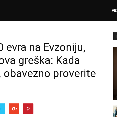
VE
0 evra na Evzoniju,
ihova greška: Kada
u, obavezno proverite
er