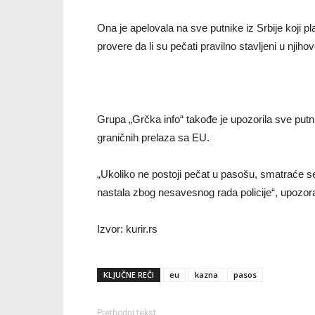
Ona je apelovala na sve putnike iz Srbije koji 
provere da li su pečati pravilno stavljeni u njiho
Grupa „Grčka info“ takođe je upozorila sve put
graničnih prelaza sa EU.
„Ukoliko ne postoji pečat u pasošu, smatraće se
nastala zbog nesavesnog rada policije“, upozora
Izvor: kurir.rs
KLJUČNE REČI
eu
kazna
pasos
Prethodni tekst