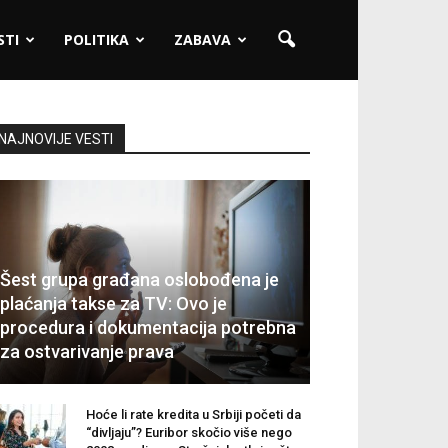
STI
POLITIKA
ZABAVA
NAJNOVIJE VESTI
Šest grupa građana oslobođena je
plaćanja takse za TV: Ovo je
procedura i dokumentacija potrebna
za ostvarivanje prava
Hoće li rate kredita u Srbiji početi da
“divljaju”? Euribor skočio više nego