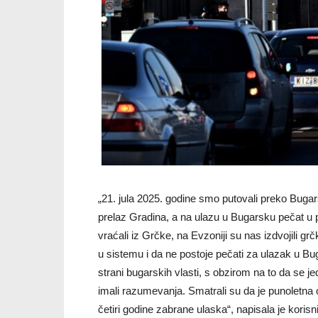
„21. jula 2025. godine smo putovali preko Bugar
prelaz Gradina, a na ulazu u Bugarsku pečat u 
vraćali iz Grčke, na Evzoniji su nas izdvojili gr
u sistemu i da ne postoje pečati za ulazak u B
strani bugarskih vlasti, s obzirom na to da se je
imali razumevanja. Smatrali su da je punoletna o
četiri godine zabrane ulaska“, napisala je koris