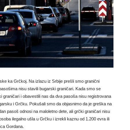
ske ka Grčkoj. Na izlazu iz Srbije prešli smo granični
pasošima nisu stavili bugarski graničari. Kada smo se
čki graničari i obavestili nas da dva pasoša nisu registrovana
ugarsku i Grčku. Pokušali smo da objasnimo da je greška na
dan pasoš odnosi na maloletno dete, ali grčki graničari nisu
soba ilegalno ušla u Grčku i izrekli kaznu od 1.200 evra ili
nica Gordana.