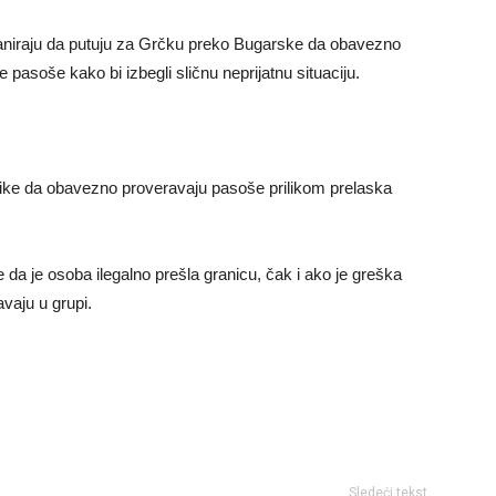
planiraju da putuju za Grčku preko Bugarske da obavezno
ve pasoše kako bi izbegli sličnu neprijatnu situaciju.
nike da obavezno proveravaju pasoše prilikom prelaska
 da je osoba ilegalno prešla granicu, čak i ako je greška
vaju u grupi.
Sledeći tekst