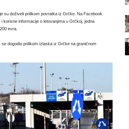
 koje su doživeli prilikom povratka iz Grčke. Na Facebook
 i korisne informacije o letovanjima u Grčkoj, jedna
.200 evra.
 im se dogodio prilikom izlaska iz Grčke na graničnom