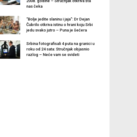
2008. godine – Stručnjak otkriva šta
nas čeka
“Bolje jedite slaninu i jaja”: Dr Dejan
Čubrilo otkriva istinu o hrani koju Srbi
jedu svako jutro – Puna je šećera
Srbina fotografisali 4 puta na granici u
roku od 24 sata: Stručnjak objasnio
razlog – Neće vam se svideti