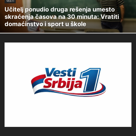
VESTI
Učitelj ponudio druga rešenja umesto
skraćenja časova na 30 minuta: Vratiti
domaćinstvo i sport u škole