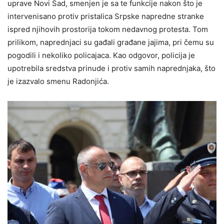
uprave Novi Sad, smenjen je sa te funkcije nakon što je
intervenisano protiv pristalica Srpske napredne stranke
ispred njihovih prostorija tokom nedavnog protesta. Tom
prilikom, naprednjaci su gađali građane jajima, pri čemu su
pogodili i nekoliko policajaca. Kao odgovor, policija je
upotrebila sredstva prinude i protiv samih naprednjaka, što
je izazvalo smenu Radonjića.