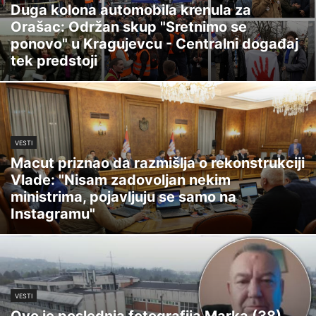
Duga kolona automobila krenula za
Orašac: Održan skup "Sretnimo se
ponovo" u Kragujevcu - Centralni događaj
tek predstoji
VESTI
Macut priznao da razmišlja o rekonstrukciji
Vlade: "Nisam zadovoljan nekim
ministrima, pojavljuju se samo na
Instagramu"
VESTI
Ovo je poslednja fotografija Marka (38)