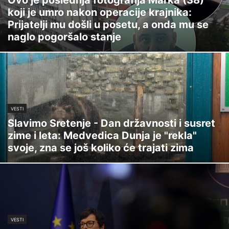
koji je umro nakon operacije krajnika:
Prijatelji mu došli u posetu, a onda mu se
naglo pogoršalo stanje
VESTI
Slavimo Sretenje - Dan državnosti i susret
zime i leta: Medvedica Dunja je "rekla"
svoje, zna se još koliko će trajati zima
VESTI