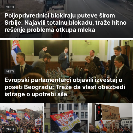
VESTI
Poljoprivrednici blokiraju puteve širom
Srbije: Najavili totalnu blokadu, traže hitno
rešenje problema otkupa mleka
VESTI
Evropski parlamentarci objavili izveštaj o
poseti Beogradu: Traže da vlast obezbedi
istrage o upotrebi sile
VESTI