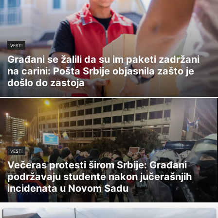
VESTI
Građani se žalili da su im paketi zadržani
na carini: Pošta Srbije objasnila zašto je
došlo do zastoja
VESTI
Večeras protesti širom Srbije: Građani
podržavaju studente nakon jučerašnjih
incidenata u Novom Sadu