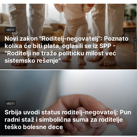
VESTI
Novi zakon "Roditelj-negovatelj": Poznato
kolika će biti plata, oglasili se iz SPP -
"Roditelji ne traže političku milost već
sistemsko rešenje"
VESTI
Srbija uvodi status roditelj-negovatelj: Pun
radni staž i simbolična suma za roditelje
teško bolesne dece