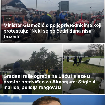
VESTI
Ministar Glamočić o poljoprivrednicima koji
protestuju: "Neki se po četiri dana nisu
treznili"
VESTI
Građani ruše ograde na Ušću i ulaze u
prostor predviđen za Akvarijum: Stigle 4
marice, policija reagovala