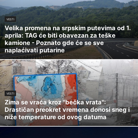
VESTI
Velika promena na srpskim putevima od 1.
aprila: TAG će biti obavezan za teške
kamione - Poznato gde će se sve
naplaćivati putarine
VESTI
Zima se vraća kroz "bečka vrata":
Drastičan preokret vremena donosi sneg i
niže temperature od ovog datuma