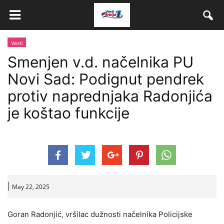
Vesti
Smenjen v.d. načelnika PU
Novi Sad: Podignut pendrek
protiv naprednjaka Radonjića
je koštao funkcije
|
May 22, 2025
Goran Radonjić, vršilac dužnosti načelnika Policijske