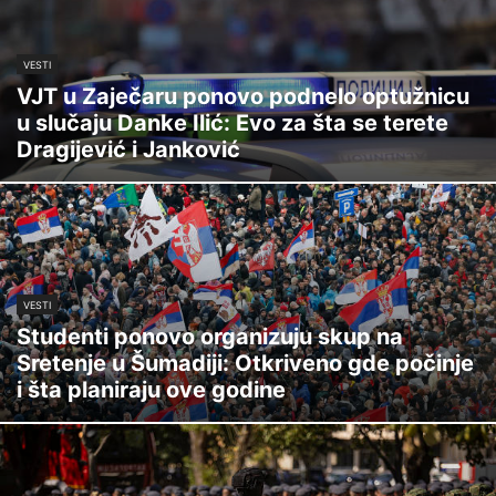
VESTI
VJT u Zaječaru ponovo podnelo optužnicu
u slučaju Danke Ilić: Evo za šta se terete
Dragijević i Janković
VESTI
Studenti ponovo organizuju skup na
Sretenje u Šumadiji: Otkriveno gde počinje
i šta planiraju ove godine