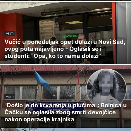
VESTI
Vučić u ponedeljak opet dolazi u Novi Sad,
ovog puta najavljeno - Oglasili se i
studenti: "Opa, ko to nama dolazi"
VESTI
"Došlo je do krvarenja u plućima": Bolnica u
Čačku se oglasila zbog smrti devojčice
nakon operacije krajnika