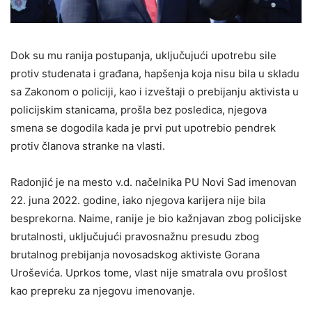
Dok su mu ranija postupanja, uključujući upotrebu sile
protiv studenata i građana, hapšenja koja nisu bila u skladu
sa Zakonom o policiji, kao i izveštaji o prebijanju aktivista u
policijskim stanicama, prošla bez posledica, njegova
smena se dogodila kada je prvi put upotrebio pendrek
protiv članova stranke na vlasti.
Radonjić je na mesto v.d. načelnika PU Novi Sad imenovan
22. juna 2022. godine, iako njegova karijera nije bila
besprekorna. Naime, ranije je bio kažnjavan zbog policijske
brutalnosti, uključujući pravosnažnu presudu zbog
brutalnog prebijanja novosadskog aktiviste Gorana
Uroševića. Uprkos tome, vlast nije smatrala ovu prošlost
kao prepreku za njegovu imenovanje.