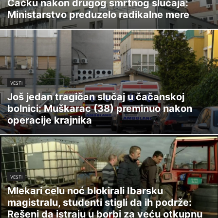
Čačku nakon drugog smrtnog slučaja:
Ministarstvo preduzelo radikalne mere
VESTI
Još jedan tragičan slučaj u čačanskoj
bolnici: Muškarac (38) preminuo nakon
operacije krajnika
VESTI
Mlekari celu noć blokirali Ibarsku
magistralu, studenti stigli da ih podrže:
Rešeni da istraju u borbi za veću otkupnu