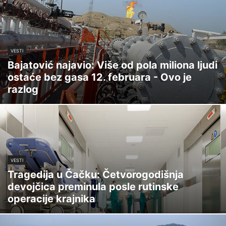
VESTI
Bajatović najavio: Više od pola miliona ljudi
ostaće bez gasa 12. februara - Ovo je
razlog
VESTI
Tragedija u Čačku: Četvorogodišnja
devojčica preminula posle rutinske
operacije krajnika