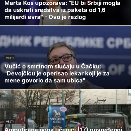
Marta Kos upozorava: "EU bi Srbiji mogla
da uskrati sredstva iz paketa od 1,6
milijardi evra" - Ovo je razlog
VESTI
Vučić o smrtnom slučaju u Čačku:
"Devojčicu je operisao lekar koji je za
mene govorio da sam ubica"
VESTI
Amputirana noga učenici (17) povređenoj