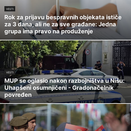
VESTI
Rok za prijavu bespravnih objekata ističe
za 3 dana, ali ne za sve građane: Jedna
grupa ima pravo na produženje
VESTI
MUP se oglasio nakon razbojništva u Nišu:
Uhapšeni osumnjičeni - Gradonačelnik
povređen