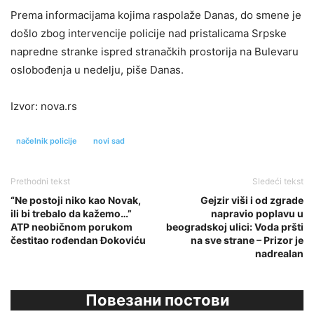
Prema informacijama kojima raspolaže Danas, do smene je
došlo zbog intervencije policije nad pristalicama Srpske
napredne stranke ispred stranačkih prostorija na Bulevaru
oslobođenja u nedelju, piše Danas.
Izvor: nova.rs
načelnik policije
novi sad
Prethodni tekst
Sledeći tekst
“Ne postoji niko kao Novak,
Gejzir viši i od zgrade
ili bi trebalo da kažemo…”
napravio poplavu u
ATP neobičnom porukom
beogradskoj ulici: Voda pršti
čestitao rođendan Đokoviću
na sve strane – Prizor je
nadrealan
Повезани постови