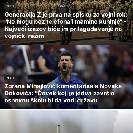
VESTI
Generacija Z je prva na spisku za vojni rok:
"Ne mogu bez telefona i mamine kuhinje" -
Najveći izazov biće im prilagođavanje na
vojnički režim
VESTI
Zorana Mihajlović komentarisala Novaka
Đokovića: "Čovek koji je jedva završio
osnovnu školu bi da vodi državu"