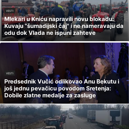
VESTI
Mlekari u Kniću napravili novu blokadu:
Kuvaju "šumadijski čaj" i ne nameravaju da
odu dok Vlada ne ispuni zahteve
VESTI
Predsednik Vučić odlikovao Anu Bekutu i
još jednu pevačicu povodom Sretenja:
Dobile zlatne medalje za zasluge