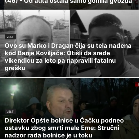
(46) - Od auta ostala samo gomila gvožđa
VESTI
Ovo su Marko i Dragan čija su tela nađena
kod Banje Koviljače: Otišli da srede
vikendicu za leto pa napravili fatalnu
grešku
VESTI
Direktor Opšte bolnice u Čačku podneo
ostavku zbog smrti male Eme: Stručni
nadzor rada bolnice je u toku