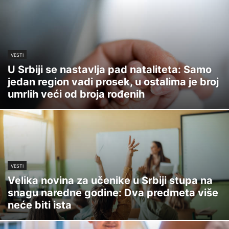
VESTI
U Srbiji se nastavlja pad nataliteta: Samo
jedan region vadi prosek, u ostalima je broj
umrlih veći od broja rođenih
VESTI
Velika novina za učenike u Srbiji stupa na
snagu naredne godine: Dva predmeta više
neće biti ista