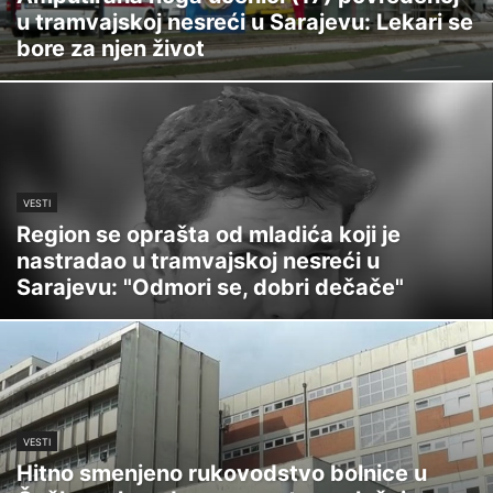
u tramvajskoj nesreći u Sarajevu: Lekari se
bore za njen život
VESTI
Region se oprašta od mladića koji je
nastradao u tramvajskoj nesreći u
Sarajevu: "Odmori se, dobri dečače"
VESTI
Hitno smenjeno rukovodstvo bolnice u