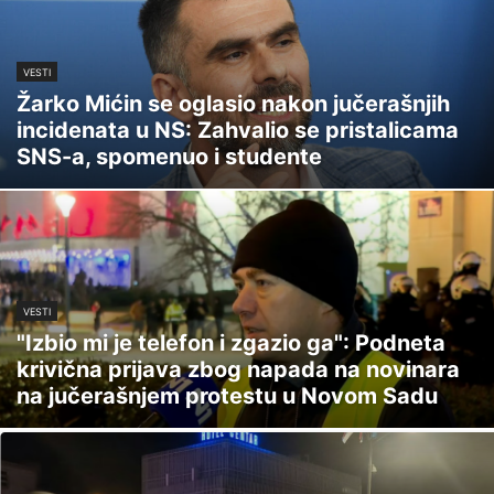
VESTI
Žarko Mićin se oglasio nakon jučerašnjih
incidenata u NS: Zahvalio se pristalicama
SNS-a, spomenuo i studente
VESTI
"Izbio mi je telefon i zgazio ga": Podneta
krivična prijava zbog napada na novinara
na jučerašnjem protestu u Novom Sadu