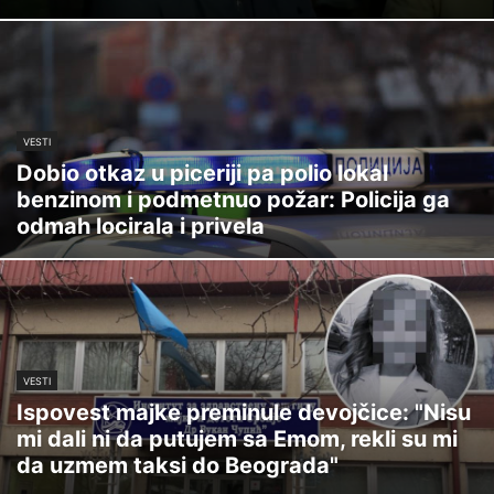
VESTI
Dobio otkaz u piceriji pa polio lokal
benzinom i podmetnuo požar: Policija ga
odmah locirala i privela
VESTI
Ispovest majke preminule devojčice: "Nisu
mi dali ni da putujem sa Emom, rekli su mi
da uzmem taksi do Beograda"