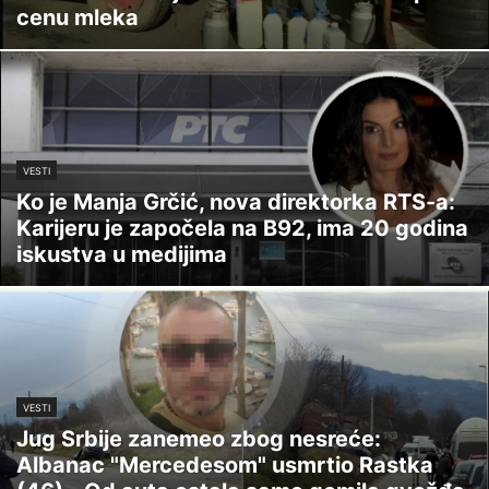
cenu mleka
VESTI
Ko je Manja Grčić, nova direktorka RTS-a:
Karijeru je započela na B92, ima 20 godina
iskustva u medijima
VESTI
Jug Srbije zanemeo zbog nesreće:
Albanac "Mercedesom" usmrtio Rastka