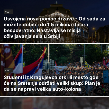
VESTI
Usvojena nova pomoć države - Od sada za
možete dobiti i do 1,5 miliona dinara
bespovratno: Nastavlja se misija
oživljavanja sela u Srbiji
VESTI
Studenti iz Kragujevca otkrili mesto gde
će na Sretenje održati veliki skup: Plan je
da se napravi velika auto-kolona