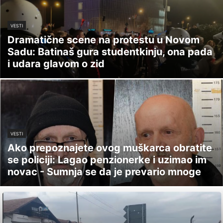
VESTI
Dramatične scene na protestu u Novom
Sadu: Batinaš gura studentkinju, ona pada
i udara glavom o zid
VESTI
Ako prepoznajete ovog muškarca obratite
se policiji: Lagao penzionerke i uzimao im
novac - Sumnja se da je prevario mnoge