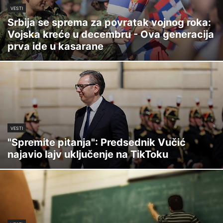
VESTI
Srbija se sprema za povratak vojnog roka:
Vojska kreće u decembru - Ova generacija
prva ide u kasarane
VESTI
"Spremite pitanja": Predsednik Vučić
najavio lajv uključenje na TikToku