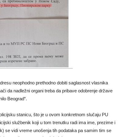
 adresu neophodno prethodno dobiti saglasnost vlasnika
nači da nadležni organi treba da pribave odobrenje države
nilo Beograd“.
licijsku stanicu, što je u ovom konkretnom slučaju PU
icijski službenik koji u tom trenutku radi ima ime, prezime i
k) se vidi vreme unošenja tih podataka pa samim tim se