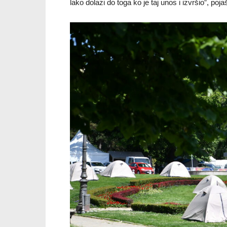
lako dolazi do toga ko je taj unos i izvršio”, po