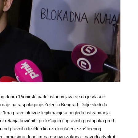
g dobra ‘Pionirski park’ ustanovljava se da je vlasnik
 daje na raspolaganje Zelenilu Beograd. Dalje sledi da
: ‘Ima pravo aktivne legitimacije u pogledu ostvarivanja
okretanja krivičnih, prekršajnih i upravnih postupaka pred
d pravnih i fizičkih lica za korišćenje zaštićenog
m i propisima donetim na osnovu zakona”, navodi advokat.