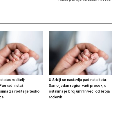
status roditelj-
U Srbiji se nastavlja pad nataliteta:
Pun radni staž i
Samo jedan region vadi prosek, u
suma za roditelje teško
ostalima je broj umrlih veći od broja
ce
rođenih