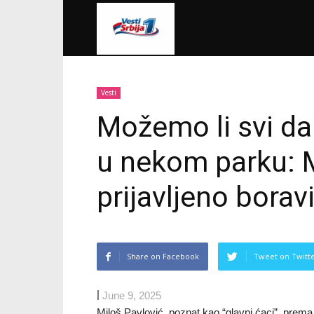
VestiSrbija1
Vesti
Možemo li svi da
u nekom parku: M
prijavljeno bora
Share on Facebook
Tweet on Twitt
|
June 9, 2025
Miloš Pavlović, poznat kao “glavni ćaci”, prema 