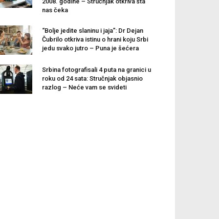
2008. godine – Stručnjak otkriva šta
nas čeka
“Bolje jedite slaninu i jaja”: Dr Dejan
Čubrilo otkriva istinu o hrani koju Srbi
jedu svako jutro – Puna je šećera
Srbina fotografisali 4 puta na granici u
roku od 24 sata: Stručnjak objasnio
razlog – Neće vam se svideti