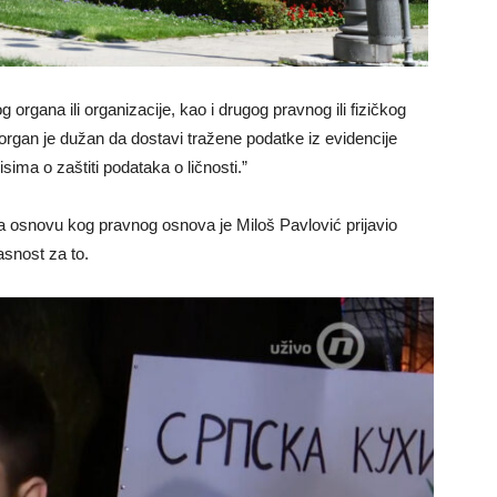
rgana ili organizacije, kao i drugog pravnog ili fizičkog
 organ je dužan da dostavi tražene podatke iz evidencije
sima o zaštiti podataka o ličnosti.”
na osnovu kog pravnog osnova je Miloš Pavlović prijavio
asnost za to.