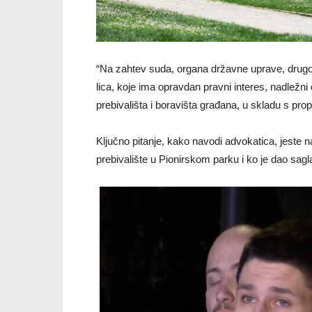
“Na zahtev suda, organa državne uprave, drugog o
lica, koje ima opravdan pravni interes, nadležni
prebivališta i boravišta građana, u skladu s propi
Ključno pitanje, kako navodi advokatica, jeste 
prebivalište u Pionirskom parku i ko je dao sagl