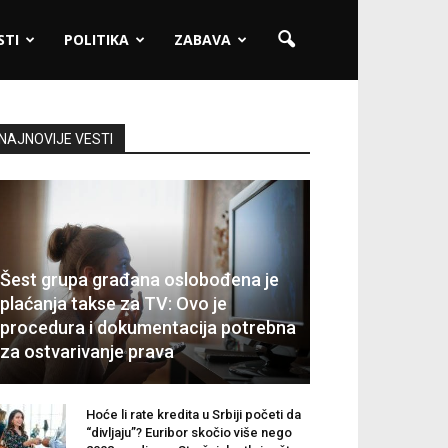
STI
POLITIKA
ZABAVA
NAJNOVIJE VESTI
Šest grupa građana oslobođena je
plaćanja takse za TV: Ovo je
procedura i dokumentacija potrebna
za ostvarivanje prava
Hoće li rate kredita u Srbiji početi da
“divljaju”? Euribor skočio više nego