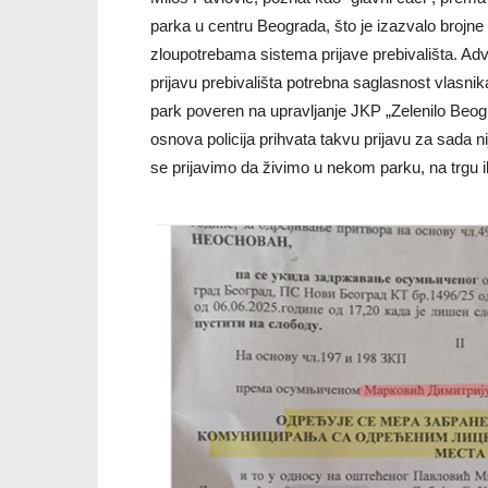
parka u centru Beograda, što je izazvalo brojne 
zloupotrebama sistema prijave prebivališta. Ad
prijavu prebivališta potrebna saglasnost vlasnik
park poveren na upravljanje JKP „Zelenilo Beog
osnova policija prihvata takvu prijavu za sada n
se prijavimo da živimo u nekom parku, na trgu il