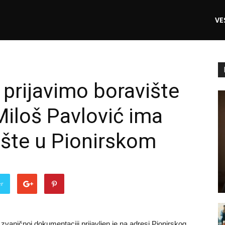
VE
 prijavimo boravište
iloš Pavlović ima
vište u Pionirskom
er
zvaničnoj dokumentaciji prijavljen je na adresi Pionirskog