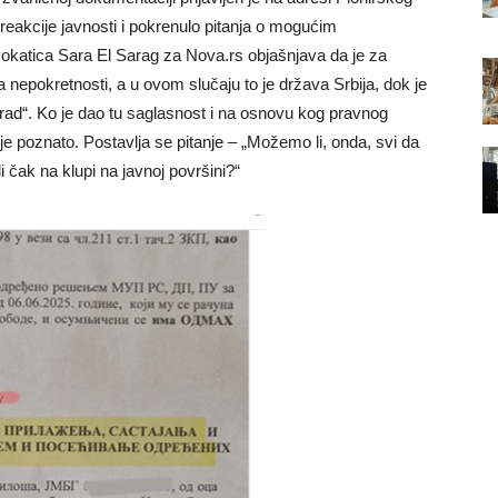
reakcije javnosti i pokrenulo pitanja o mogućim
vokatica Sara El Sarag za Nova.rs objašnjava da je za
a nepokretnosti, a u ovom slučaju to je država Srbija, dok je
rad“. Ko je dao tu saglasnost i na osnovu kog pravnog
ije poznato. Postavlja se pitanje – „Možemo li, onda, svi da
i čak na klupi na javnoj površini?“