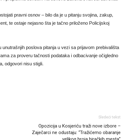
tojati pravni osnov – bilo da je u pitanju svojina, zakup,
nt, te ostaje nejasno šta je tačno priloženo Policijskoj
u unutrašnjih poslova pitanja u vezi sa prijavom prebivališta
urama za proveru tačnosti podataka i odbacivanje očigledno
, odgovori nisu stigli.
Sledeći tekst
Opozicija u Kosjeriću traži nove izbore –
Zaječarci ne odustaju: “Tražićemo obaranje
velikog broja biračkih mesta”