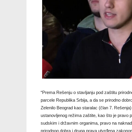
“Prema Rešenju o stavljanju pod zaštitu prirodno
parcele Republika Srbija, a da se prirodno dobro
Zelenilo Beograd kao staralac (član 7. Rešenja) 
ustanovljenog režima zaštite, kao što je pravo p
sudskim i državnim organima, pravo na naknadu o
prirodnog dobra i druga prava utvrđena zakono