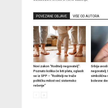
POVEZANE OBJAVE
VIŠE OD AUTORA
Novi zakon “Roditelj-negovatelj”:
Srbija uvodi 
Poznato kolika će biti plata, oglasili
negovatelj: 
se iz SPP – “Roditelji ne traže
simbolična 
političku milost već sistemsko
bolesne de
rešenje”