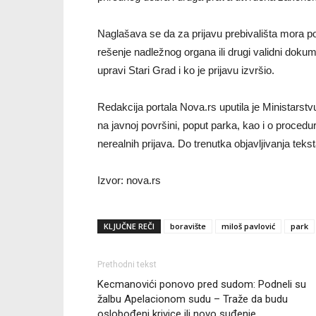
Naglašava se da za prijavu prebivališta mora pos
rešenje nadležnog organa ili drugi validni dokume
upravi Stari Grad i ko je prijavu izvršio.
Redakcija portala Nova.rs uputila je Ministarstv
na javnoj površini, poput parka, kao i o proced
nerealnih prijava. Do trenutka objavljivanja teksta
Izvor: nova.rs
KLJUČNE REČI
boravište
miloš pavlović
park
Prethodni tekst
Kecmanovići ponovo pred sudom: Podneli su
žalbu Apelacionom sudu – Traže da budu
oslobođeni krivice ili novo suđenje