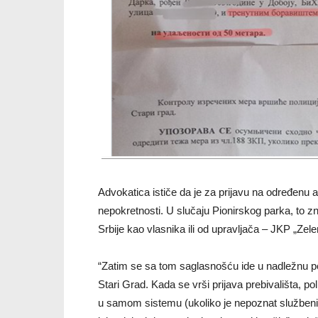
Advokatica ističe da je za prijavu na određenu
nepokretnosti. U slučaju Pionirskog parka, to z
Srbije kao vlasnika ili od upravljača – JKP „Zele
“Zatim se sa tom saglasnošću ide u nadležnu po
Stari Grad. Kada se vrši prijava prebivališta, pol
u samom sistemu (ukoliko je nepoznat službeni