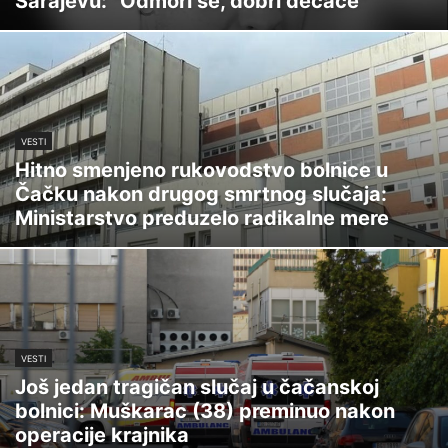
Sarajevu: "Odmori se, dobri dečače"
VESTI
Hitno smenjeno rukovodstvo bolnice u
Čačku nakon drugog smrtnog slučaja:
Ministarstvo preduzelo radikalne mere
VESTI
Još jedan tragičan slučaj u čačanskoj
bolnici: Muškarac (38) preminuo nakon
operacije krajnika