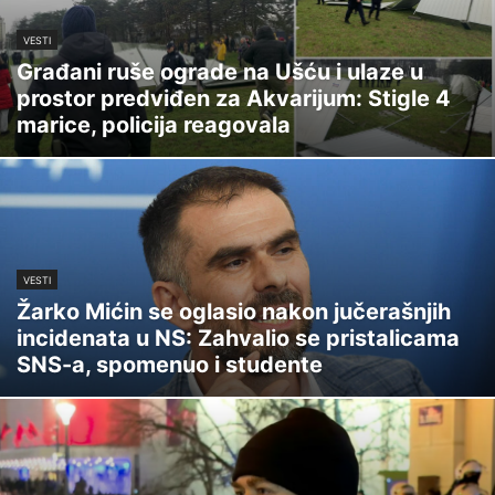
VESTI
Građani ruše ograde na Ušću i ulaze u
prostor predviđen za Akvarijum: Stigle 4
marice, policija reagovala
VESTI
Žarko Mićin se oglasio nakon jučerašnjih
incidenata u NS: Zahvalio se pristalicama
SNS-a, spomenuo i studente