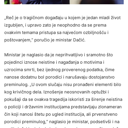
„Reč je o tragičnom događaju u kojem je jedan mladi život
izgubljen, i upravo zato je neophodno da se prema
ovakvim temama pristupa sa najvećom ozbiljnošću i
poštovanjem,“ poručio je ministar Dačić.
Ministar je naglasio da je neprihvatljivo i sramotno što
pojedinci iznose neistine i nagađanja o motivima i
uzrocima smrti, bez ijednog proverenog podatka, čime
nanose dodatnu bol porodici i narušavaju dostojanstvo
preminulog. „U ovom slučaju nisu pronađeni elementi bilo
kog krivičnog dela. Iznošenje neosnovanih optužbi i
pokušaji da se ovakva tragedija iskoristi za širenje neistina
o policiji i državnim institucijama predstavljaju zlonameran
čin koji nanosi štetu po ugled institucija, ali prvenstveno
porodici preminulog,“ naglasio je ministar, podsetivši i na