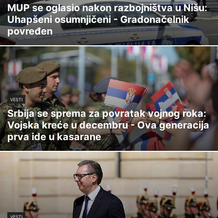
MUP se oglasio nakon razbojništva u Nišu:
Uhapšeni osumnjičeni - Gradonačelnik
povređen
VESTI
Srbija se sprema za povratak vojnog roka:
Vojska kreće u decembru - Ova generacija
prva ide u kasarane
VESTI