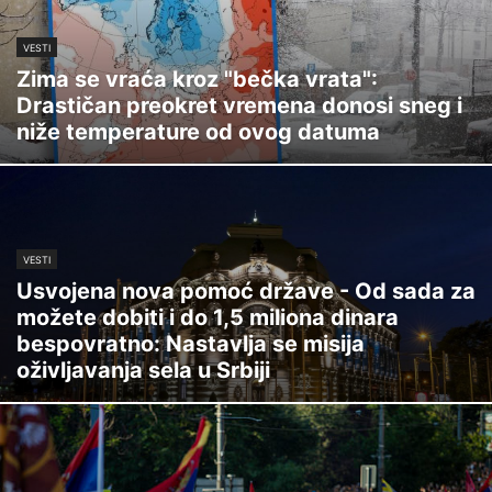
VESTI
Zima se vraća kroz "bečka vrata":
Drastičan preokret vremena donosi sneg i
niže temperature od ovog datuma
VESTI
Usvojena nova pomoć države - Od sada za
možete dobiti i do 1,5 miliona dinara
bespovratno: Nastavlja se misija
oživljavanja sela u Srbiji