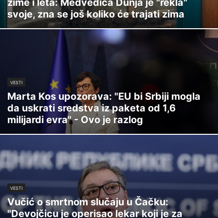
zime i leta: Medvedica Dunja je "rekla"
svoje, zna se još koliko će trajati zima
VESTI
Marta Kos upozorava: "EU bi Srbiji mogla
da uskrati sredstva iz paketa od 1,6
milijardi evra" - Ovo je razlog
VESTI
Vučić o smrtnom slučaju u Čačku:
"Devojčicu je operisao lekar koji je za