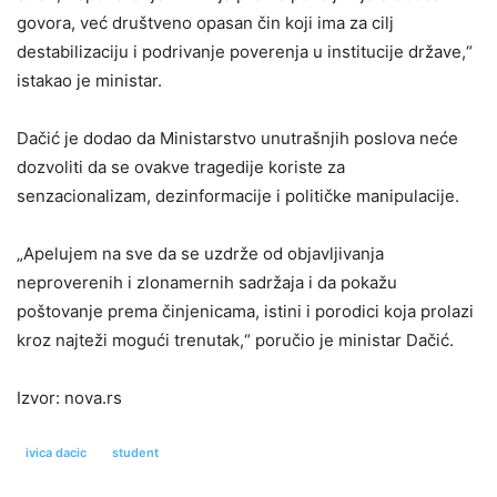
govora, već društveno opasan čin koji ima za cilj
destabilizaciju i podrivanje poverenja u institucije države,“
istakao je ministar.
Dačić je dodao da Ministarstvo unutrašnjih poslova neće
dozvoliti da se ovakve tragedije koriste za
senzacionalizam, dezinformacije i političke manipulacije.
„Apelujem na sve da se uzdrže od objavljivanja
neproverenih i zlonamernih sadržaja i da pokažu
poštovanje prema činjenicama, istini i porodici koja prolazi
kroz najteži mogući trenutak,“ poručio je ministar Dačić.
Izvor: nova.rs
ivica dacic
student