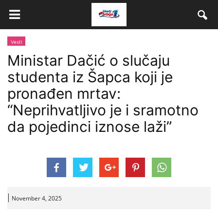
Vesti
Ministar Dačić o slučaju
studenta iz Šapca koji je
pronađen mrtav:
“Neprihvatljivo je i sramotno
da pojedinci iznose laži”
|
November 4, 2025