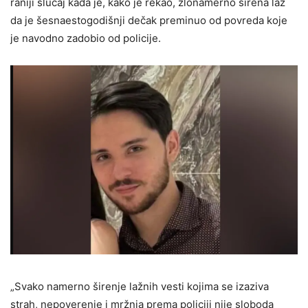
raniji slučaj kada je, kako je rekao, zlonamerno širena laž
da je šesnaestogodišnji dečak preminuo od povreda koje
je navodno zadobio od policije.
„Svako namerno širenje lažnih vesti kojima se izaziva
strah, nepoverenje i mržnja prema policiji nije sloboda