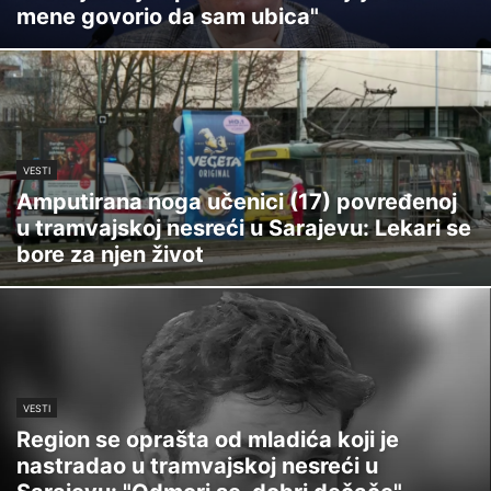
mene govorio da sam ubica"
VESTI
Amputirana noga učenici (17) povređenoj
u tramvajskoj nesreći u Sarajevu: Lekari se
bore za njen život
VESTI
Region se oprašta od mladića koji je
nastradao u tramvajskoj nesreći u