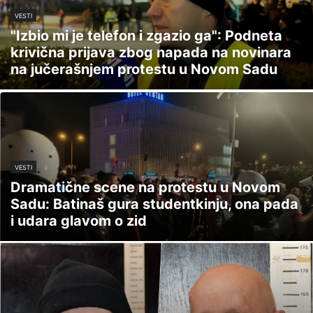
VESTI
"Izbio mi je telefon i zgazio ga": Podneta
krivična prijava zbog napada na novinara
na jučerašnjem protestu u Novom Sadu
VESTI
Dramatične scene na protestu u Novom
Sadu: Batinaš gura studentkinju, ona pada
i udara glavom o zid