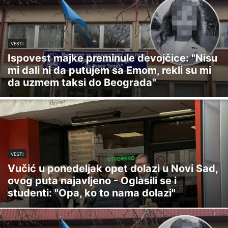
VESTI
Ispovest majke preminule devojčice: "Nisu
mi dali ni da putujem sa Emom, rekli su mi
da uzmem taksi do Beograda"
VESTI
Vučić u ponedeljak opet dolazi u Novi Sad,
ovog puta najavljeno - Oglasili se i
studenti: "Opa, ko to nama dolazi"