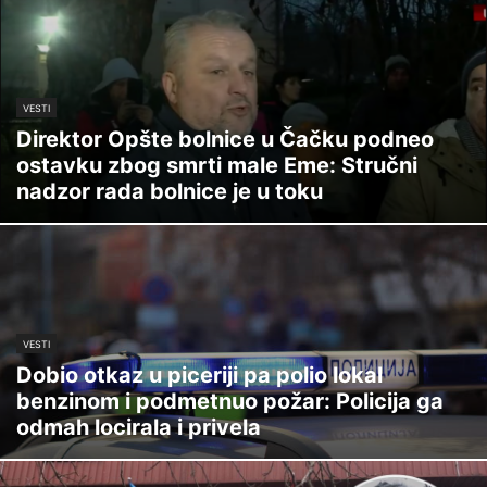
VESTI
Direktor Opšte bolnice u Čačku podneo
ostavku zbog smrti male Eme: Stručni
nadzor rada bolnice je u toku
VESTI
Dobio otkaz u piceriji pa polio lokal
benzinom i podmetnuo požar: Policija ga
odmah locirala i privela