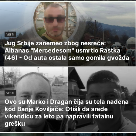
VESTI
Jug Srbije zanemeo zbog nesreće:
Albanac "Mercedesom" usmrtio Rastka
(46) - Od auta ostala samo gomila gvožđa
VESTI
Ovo su Marko i Dragan čija su tela nađena
kod Banje Koviljače: Otišli da srede
vikendicu za leto pa napravili fatalnu
grešku