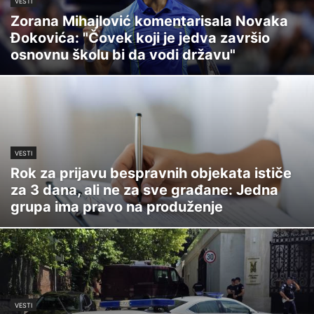
VESTI
Zorana Mihajlović komentarisala Novaka
Đokovića: "Čovek koji je jedva završio
osnovnu školu bi da vodi državu"
VESTI
Rok za prijavu bespravnih objekata ističe
za 3 dana, ali ne za sve građane: Jedna
grupa ima pravo na produženje
VESTI