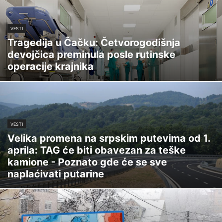
VESTI
Tragedija u Čačku: Četvorogodišnja
devojčica preminula posle rutinske
operacije krajnika
VESTI
Velika promena na srpskim putevima od 1.
aprila: TAG će biti obavezan za teške
kamione - Poznato gde će se sve
naplaćivati putarine