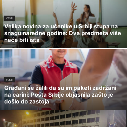
VESTI
Velika novina za učenike u Srbiji stupa na
snagu naredne godine: Dva predmeta više
neće biti ista
VESTI
Građani se žalili da su im paketi zadržani
na carini: Pošta Srbije objasnila zašto je
došlo do zastoja