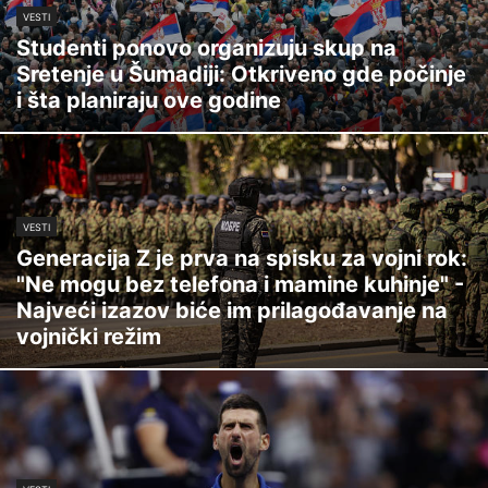
VESTI
Studenti ponovo organizuju skup na
Sretenje u Šumadiji: Otkriveno gde počinje
i šta planiraju ove godine
VESTI
Generacija Z je prva na spisku za vojni rok:
"Ne mogu bez telefona i mamine kuhinje" -
Najveći izazov biće im prilagođavanje na
vojnički režim