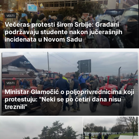
VESTI
Večeras protesti širom Srbije: Građani
podržavaju studente nakon jučerašnjih
incidenata u Novom Sadu
VESTI
Ministar Glamočić o poljoprivrednicima koji
protestuju: "Neki se po četiri dana nisu
treznili"