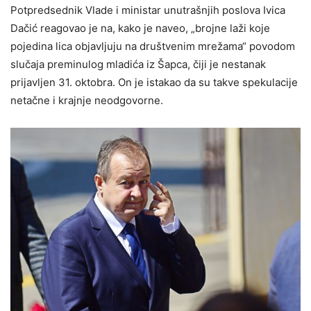
Potpredsednik Vlade i ministar unutrašnjih poslova Ivica
Dačić reagovao je na, kako je naveo, „brojne laži koje
pojedina lica objavljuju na društvenim mrežama“ povodom
slučaja preminulog mladića iz Šapca, čiji je nestanak
prijavljen 31. oktobra. On je istakao da su takve spekulacije
netačne i krajnje neodgovorne.