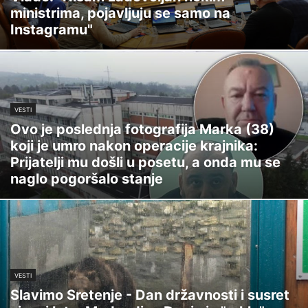
ministrima, pojavljuju se samo na
Instagramu"
VESTI
Ovo je poslednja fotografija Marka (38)
koji je umro nakon operacije krajnika:
Prijatelji mu došli u posetu, a onda mu se
naglo pogoršalo stanje
VESTI
Slavimo Sretenje - Dan državnosti i susret