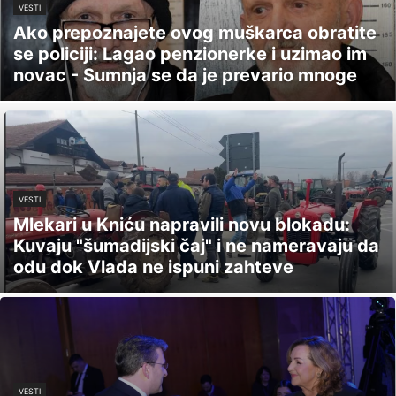
VESTI
Ako prepoznajete ovog muškarca obratite
se policiji: Lagao penzionerke i uzimao im
novac - Sumnja se da je prevario mnoge
VESTI
Mlekari u Kniću napravili novu blokadu:
Kuvaju "šumadijski čaj" i ne nameravaju da
odu dok Vlada ne ispuni zahteve
VESTI