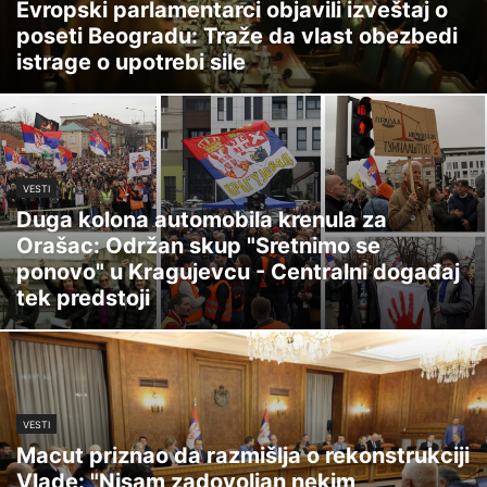
Evropski parlamentarci objavili izveštaj o
poseti Beogradu: Traže da vlast obezbedi
istrage o upotrebi sile
VESTI
Duga kolona automobila krenula za
Orašac: Održan skup "Sretnimo se
ponovo" u Kragujevcu - Centralni događaj
tek predstoji
VESTI
Macut priznao da razmišlja o rekonstrukciji
Vlade: "Nisam zadovoljan nekim