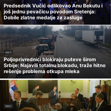
Predsednik Vučić odlikovao Anu Bekutu i
još jednu pevačicu povodom Sretenja:
Dobile zlatne medalje za zasluge
VESTI
Poljoprivrednici blokiraju puteve širom
Srbije: Najavili totalnu blokadu, traže hitno
rešenje problema otkupa mleka
VESTI