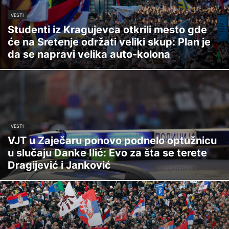
VESTI
Studenti iz Kragujevca otkrili mesto gde
će na Sretenje održati veliki skup: Plan je
da se napravi velika auto-kolona
VESTI
VJT u Zaječaru ponovo podnelo optužnicu
u slučaju Danke Ilić: Evo za šta se terete
Dragijević i Janković