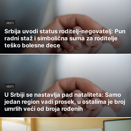
VESTI
Srbija uvodi status roditelj-negovatelj: Pun
radni staž i simbolična suma za roditelje
teško bolesne dece
VESTI
U Srbiji se nastavlja pad nataliteta: Samo
jedan region vadi prosek, u ostalima je broj
umrlih veći od broja rođenih