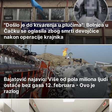
VESTI
"Došlo je do krvarenja u plućima": Bolnica u
Čačku se oglasila zbog smrti devojčice
nakon operacije krajnika
VESTI
Bajatović najavio: Više od pola miliona ljudi
ostaće bez gasa 12. februara - Ovo je
razlog