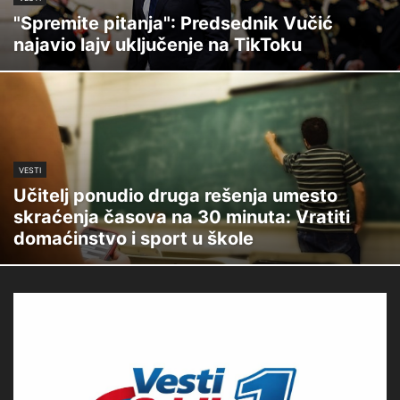
"Spremite pitanja": Predsednik Vučić
najavio lajv uključenje na TikToku
VESTI
Učitelj ponudio druga rešenja umesto
skraćenja časova na 30 minuta: Vratiti
domaćinstvo i sport u škole