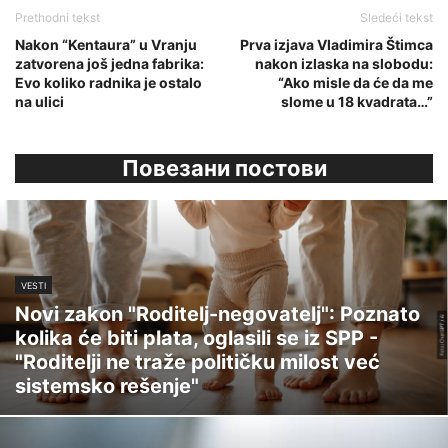
Prethodni tekst
Sledeći tekst
Nakon “Kentaura” u Vranju
Prva izjava Vladimira Štimca
zatvorena još jedna fabrika:
nakon izlaska na slobodu:
Evo koliko radnika je ostalo
“Ako misle da će da me
na ulici
slome u 18 kvadrata…”
Повезани постови
VESTI
Novi zakon "Roditelj-negovatelj": Poznato
kolika će biti plata, oglasili se iz SPP -
"Roditelji ne traže političku milost već
sistemsko rešenje"