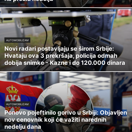
AUTOMOBILIZAM
Novi radari postavljaju se širom Srbije:
Hvataju ova 3 prekršaja, policija odmah
dobija snimke - Kazne i do 120.000 dinara
AUTOMOBILIZAM
Ponovo pojeftinilo gorivo u Srbiji: Objavljen
nov cenovnik koji će važiti narednih
nedelju dana