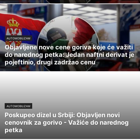
AUTOMOBILIZAM
Objavljene nove cene goriva koje će važiti
do narednog petka: Jedan naftni derivat je
pojeftinio, drugi zadržao cenu
AUTOMOBILIZAM
Poskupeo dizel u Srbiji: Objavljen novi
cenovnik za gorivo - Važiće do narednog
petka