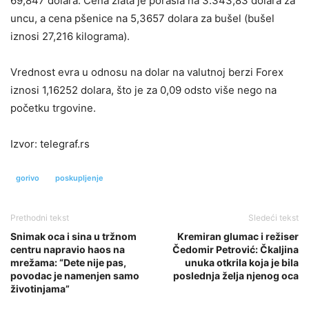
69,847 dolara. Cena zlata je porasla na 3.343,83 dolara za
uncu, a cena pšenice na 5,3657 dolara za bušel (bušel
iznosi 27,216 kilograma).
Vrednost evra u odnosu na dolar na valutnoj berzi Forex
iznosi 1,16252 dolara, što je za 0,09 odsto više nego na
početku trgovine.
Izvor: telegraf.rs
gorivo
poskupljenje
Prethodni tekst
Sledeći tekst
Snimak oca i sina u tržnom
Kremiran glumac i režiser
centru napravio haos na
Čedomir Petrović: Čkaljina
mrežama: “Dete nije pas,
unuka otkrila koja je bila
povodac je namenjen samo
poslednja želja njenog oca
životinjama”