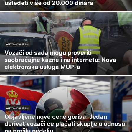
uštedeti više od 20.000 dinara
AUTOMOBILIZAM
Vozači od sada mogu proveriti
saobraćajne kazne i na internetu: Nova
elektronska usluga MUP-a
AUTOMOBILIZAM
Objavljene nove cene goriva: Jedan
derivat vozači će plaćati skuplje u odnosu
na prošlu nedelju