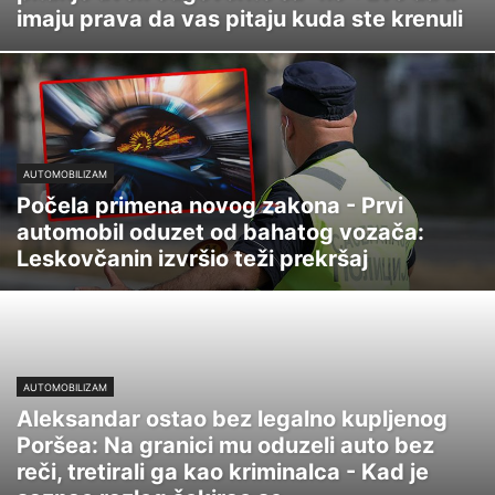
imaju prava da vas pitaju kuda ste krenuli
AUTOMOBILIZAM
Počela primena novog zakona - Prvi
automobil oduzet od bahatog vozača:
Leskovčanin izvršio teži prekršaj
AUTOMOBILIZAM
Aleksandar ostao bez legalno kupljenog
Poršea: Na granici mu oduzeli auto bez
reči, tretirali ga kao kriminalca - Kad je