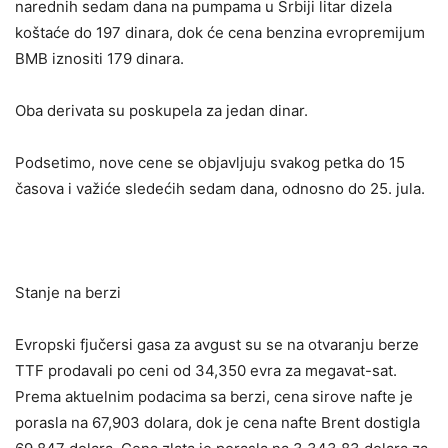
narednih sedam dana na pumpama u Srbiji litar dizela
koštaće do 197 dinara, dok će cena benzina evropremijum
BMB iznositi 179 dinara.
Oba derivata su poskupela za jedan dinar.
Podsetimo, nove cene se objavljuju svakog petka do 15
časova i važiće sledećih sedam dana, odnosno do 25. jula.
Stanje na berzi
Evropski fjučersi gasa za avgust su se na otvaranju berze
TTF prodavali po ceni od 34,350 evra za megavat-sat.
Prema aktuelnim podacima sa berzi, cena sirove nafte je
porasla na 67,903 dolara, dok je cena nafte Brent dostigla