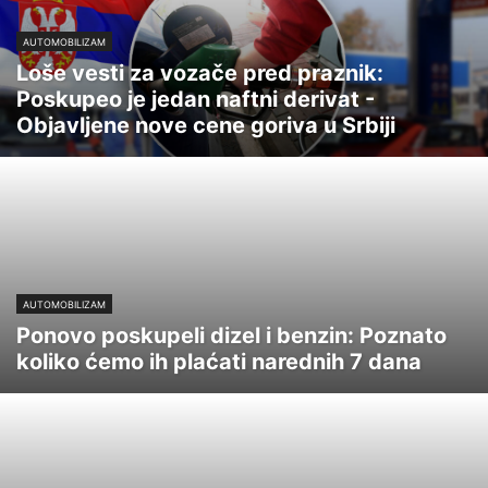
AUTOMOBILIZAM
Loše vesti za vozače pred praznik:
Poskupeo je jedan naftni derivat -
Objavljene nove cene goriva u Srbiji
AUTOMOBILIZAM
Ponovo poskupeli dizel i benzin: Poznato
koliko ćemo ih plaćati narednih 7 dana