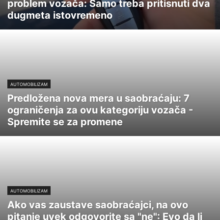
problem vozača: Samo treba pritisnuti dva
dugmeta istovremeno
AUTOMOBILIZAM
Predložena nova mera u saobraćaju: 7
ograničenja za ovu kategoriju vozača -
Spremite se za promene
AUTOMOBILIZAM
Ako vas zaustave saobraćajci, na ovo
pitanje uvek odgovorite sa "ne": Evo da li