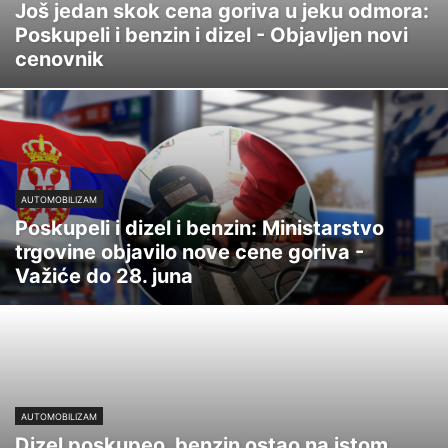
Još jedan skok cena goriva u jeku odmora:
Poskupeli i benzin i dizel - Objavljen novi
cenovnik
AUTOMOBILIZAM
Poskupeli i dizel i benzin: Ministarstvo
trgovine objavilo nove cene goriva -
Važiće do 28. juna
AUTOMOBILIZAM
Dizel poskupeo, benzin ostao na istom