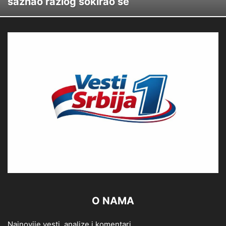
saznao razlog šokirao se
O NAMA
Najnovije vesti, analize i komentari.