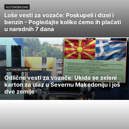
AUTOMOBILIZAM
Loše vesti za vozače: Poskupeli i dizel i
benzin - Pogledajte koliko ćemo ih plaćati
u narednih 7 dana
AUTOMOBILIZAM
Odlične vesti za vozače: Ukida se zeleni
karton za ulaz u Severnu Makedoniju i još
dve zemlje