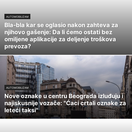
AUTOMOBILIZAM
Bla-bla kar se oglasio nakon zahteva za
njihovo gašenje: Da li ćemo ostati bez
omiljene aplikacije za deljenje troškova
prevoza?
AUTOMOBILIZAM
Nove oznake u centru Beograda izluđuju i
najiskusnije vozače: "Ćaci crtali oznake za
leteći taksi"