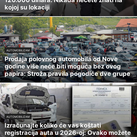
120.000 dinara: Nikada nećete znati na
kojoj su lokaciji
AUTOMOBILIZAM
Prodaja polovnog automobila od Nove
godine više neće biti moguća bez ovog
papira: Stroža pravila pogodiće dve grupe
AUTOMOBILIZAM
Izračunajte koliko će vas koštati
registracija auta u 2026-oj: Ovako možete