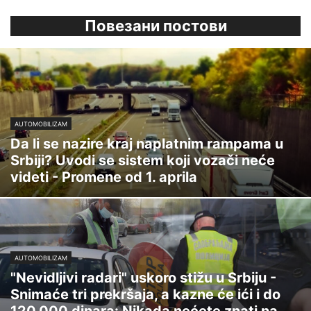
Повезани постови
AUTOMOBILIZAM
Da li se nazire kraj naplatnim rampama u
Srbiji? Uvodi se sistem koji vozači neće
videti - Promene od 1. aprila
AUTOMOBILIZAM
"Nevidljivi radari" uskoro stižu u Srbiju -
Snimaće tri prekršaja, a kazne će ići i do