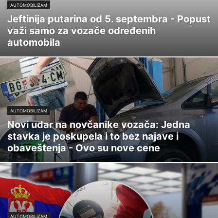
AUTOMOBILIZAM
Jeftinija putarina od 5. septembra - Popust
važi samo za vozače određenih
automobila
AUTOMOBILIZAM
Novi udar na novčanike vozača: Jedna
stavka je poskupela i to bez najave i
obaveštenja - Ovo su nove cene
AUTOMOBILIZAM