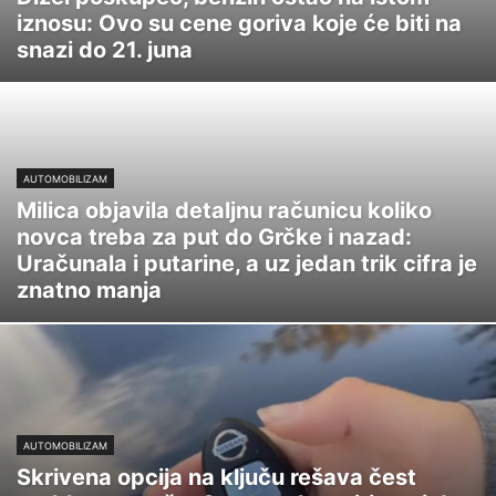
iznosu: Ovo su cene goriva koje će biti na
snazi do 21. juna
AUTOMOBILIZAM
Milica objavila detaljnu računicu koliko
novca treba za put do Grčke i nazad:
Uračunala i putarine, a uz jedan trik cifra je
znatno manja
AUTOMOBILIZAM
Skrivena opcija na ključu rešava čest