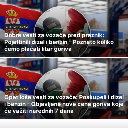
AUTOMOBILIZAM
Dobre vesti za vozače pred praznik:
Pojeftinili dizel i benzin - Poznato koliko
ćemo plaćati litar goriva
AUTOMOBILIZAM
Opet loše vesti za vozače: Poskupeli i dizel
i benzin - Objavljene nove cene goriva koje
će važiti narednih 7 dana