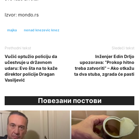
Izvor: mondo.rs
majka
nenad knezevic knez
Prethodni tekst
Sledeći tekst
Vučić optužio policiju da
Inženjer Edin Drljo
učestvuje u državnom
upozorava: “Prokop hitno
udaru: Evo šta na to kaže
treba zatvoriti” – Ako otkažu
direktor policije Dragan
ta dva stuba, zgrada će pasti
Vasiljević
Повезани постови