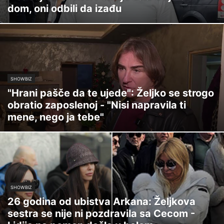
dom, oni odbili da izađu
SHOWBIZ
"Hrani pašče da te ujede": Željko se strogo
obratio zaposlenoj - "Nisi napravila ti
mene, nego ja tebe"
SHOWBIZ
26 godina od ubistva Arkana: Željkova
sestra se nije ni pozdravila sa Cecom -