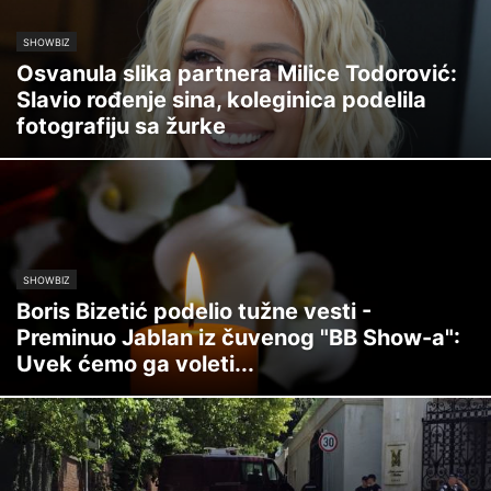
SHOWBIZ
Osvanula slika partnera Milice Todorović:
Slavio rođenje sina, koleginica podelila
fotografiju sa žurke
SHOWBIZ
Boris Bizetić podelio tužne vesti -
Preminuo Jablan iz čuvenog "BB Show-a":
Uvek ćemo ga voleti...