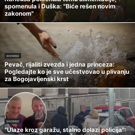
spomenula i Duška: "Biće rešen novim
zakonom"
SHOWBIZ
Pevač, rijaliti zvezda i jedna princeza:
Pogledajte ko je sve učestvovao u plivanju
za Bogojavljenski krst
SHOWBIZ
"Ulaze kroz garažu, stalno dolazi policija":