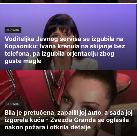
SHOWBIZ
Voditeljka Javnog servisa se izgubila na
Kopaoniku: Ivana krenula na skijanje bez
telefona, pa izgubila orjentaciju zbog
guste magle
SHOWBIZ
Bila je pretučena, zapalili joj auto, a sada joj
izgorela kuća - Zvezda Granda se oglasila
nakon požara i otkrila detalje