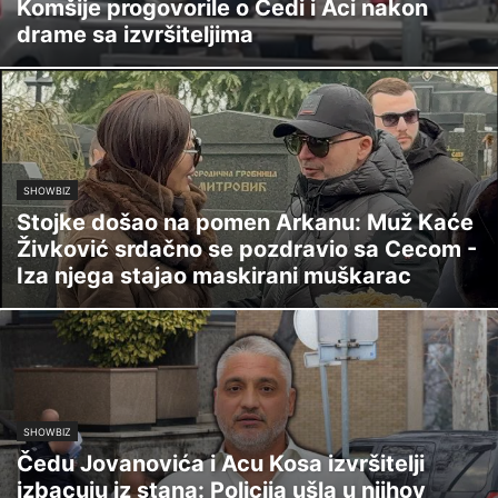
Komšije progovorile o Čedi i Aci nakon
drame sa izvršiteljima
SHOWBIZ
Stojke došao na pomen Arkanu: Muž Kaće
Živković srdačno se pozdravio sa Cecom -
Iza njega stajao maskirani muškarac
SHOWBIZ
Čedu Jovanovića i Acu Kosa izvršitelji
izbacuju iz stana: Policija ušla u njihov