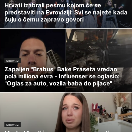
Hrvati izabrali pesmu kojom će se
predstaviti na Evroviziji: Svi se naježe kada
čuju o čemu zapravo govori
SHOWBIZ
Zapaljen "Brabus" Bake Praseta vredan
pola miliona evra - Influenser se oglasio:
"Oglas za auto, vozila baba do pijace"
SHOWBIZ