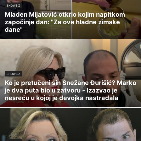
SHOWBIZ
Mladen Mijatović otkrio kojim napitkom
započinje dan: "Za ove hladne zimske
dane"
SHOWBIZ
Ko je pretučeni sin Snežane Đurišić? Marko
je dva puta bio u zatvoru - Izazvao je
nesreću u kojoj je devojka nastradala