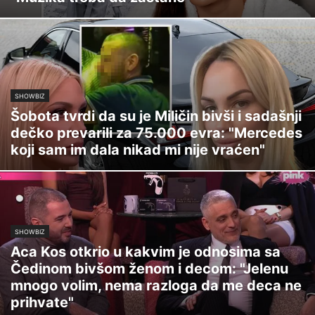
SHOWBIZ
Šobota tvrdi da su je Miličin bivši i sadašnji
dečko prevarili za 75.000 evra: "Mercedes
koji sam im dala nikad mi nije vraćen"
SHOWBIZ
Aca Kos otkrio u kakvim je odnosima sa
Čedinom bivšom ženom i decom: "Jelenu
mnogo volim, nema razloga da me deca ne
prihvate"