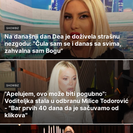
SHOWBIZ
Na današnji dan Dea je doživela strašnu
nezgodu: "Čula sam se i danas sa svima,
zahvalna sam Bogu"
SHOWBIZ
"Apelujem, ovo može biti pogubno":
Voditeljka stala u odbranu Milice Todorović
- "Bar prvih 40 dana da je sačuvamo od
klikova"