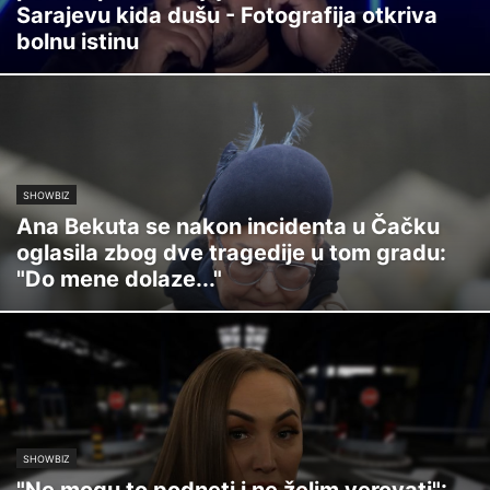
Sarajevu kida dušu - Fotografija otkriva
bolnu istinu
SHOWBIZ
Ana Bekuta se nakon incidenta u Čačku
oglasila zbog dve tragedije u tom gradu:
"Do mene dolaze..."
SHOWBIZ
"Ne mogu to podneti i ne želim verovati":