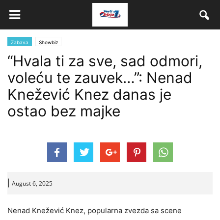
Zabava
Showbiz
“Hvala ti za sve, sad odmori,
voleću te zauvek…”: Nenad
Knežević Knez danas je
ostao bez majke
|
August 6, 2025
Nenad Knežević Knez, popularna zvezda sa scene