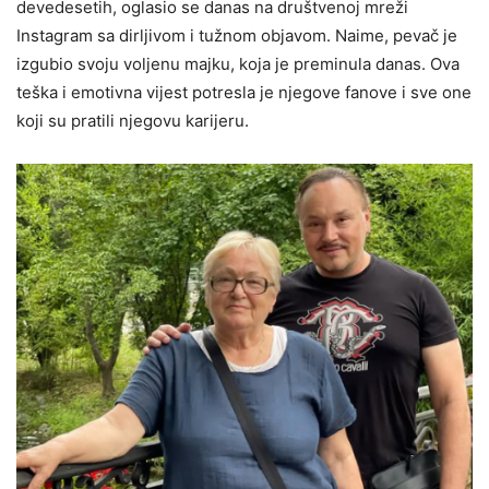
devedesetih, oglasio se danas na društvenoj mreži
Instagram sa dirljivom i tužnom objavom. Naime, pevač je
izgubio svoju voljenu majku, koja je preminula danas. Ova
teška i emotivna vijest potresla je njegove fanove i sve one
koji su pratili njegovu karijeru.