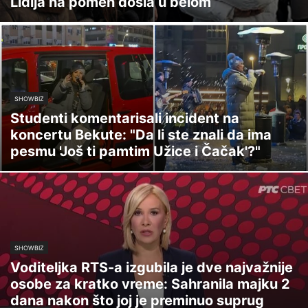
Lidija na pomen došla u belom
SHOWBIZ
Studenti komentarisali incident na
koncertu Bekute: "Da li ste znali da ima
pesmu 'Još ti pamtim Užice i Čačak'?"
SHOWBIZ
Voditeljka RTS-a izgubila je dve najvažnije
osobe za kratko vreme: Sahranila majku 2
dana nakon što joj je preminuo suprug