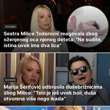
SHOWBIZ
Sestra Milice Todorović reagovala zbog
oženjenog oca njenog deteta: "Ne sudite,
istina uvek ima dva lica"
SHOWBIZ
Marija Šerifović odbrusila dušebrižnicima
zbog Milice: "Telo je još uvek boli, duša
otvorena više nego ikada"