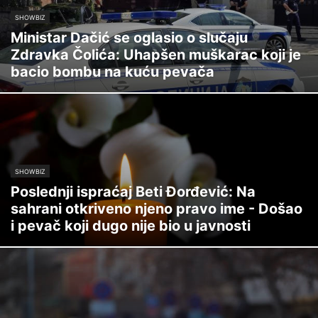
SHOWBIZ
Ministar Dačić se oglasio o slučaju
Zdravka Čolića: Uhapšen muškarac koji je
bacio bombu na kuću pevača
SHOWBIZ
Poslednji ispraćaj Beti Đorđević: Na
sahrani otkriveno njeno pravo ime - Došao
i pevač koji dugo nije bio u javnosti