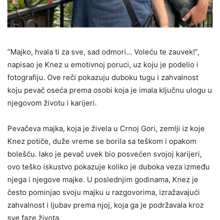
“Majko, hvala ti za sve, sad odmori… Voleću te zauvek!”,
napisao je Knez u emotivnoj poruci, uz koju je podelio i
fotografiju. Ove reči pokazuju duboku tugu i zahvalnost
koju pevač oseća prema osobi koja je imala ključnu ulogu u
njegovom životu i karijeri.
Pevačeva majka, koja je živela u Crnoj Gori, zemlji iz koje
Knez potiče, duže vreme se borila sa teškom i opakom
bolešću. Iako je pevač uvek bio posvećen svojoj karijeri,
ovo teško iskustvo pokazuje koliko je duboka veza između
njega i njegove majke. U poslednjim godinama, Knez je
često pominjao svoju majku u razgovorima, izražavajući
zahvalnost i ljubav prema njoj, koja ga je podržavala kroz
sve faze života.