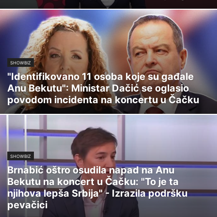
SHOWBIZ
"Identifikovano 11 osoba koje su gađale
Anu Bekutu": Ministar Dačić se oglasio
povodom incidenta na koncertu u Čačku
SHOWBIZ
Brnabić oštro osudila napad na Anu
Bekutu na koncert u Čačku: "To je ta
njihova lepša Srbija" - Izrazila podršku
pevačici