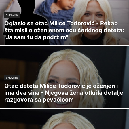
SHOWBIZ
Oglasio se otac Milice Todorović - Rekao
šta misli o oženjenom ocu ćerkinog deteta:
"Ja sam tu da podržim"
SHOWBIZ
Otac deteta Milice Todorović je oženjen i
ima dva sina - Njegova žena otkrila detalje
razgovora sa pevačicom