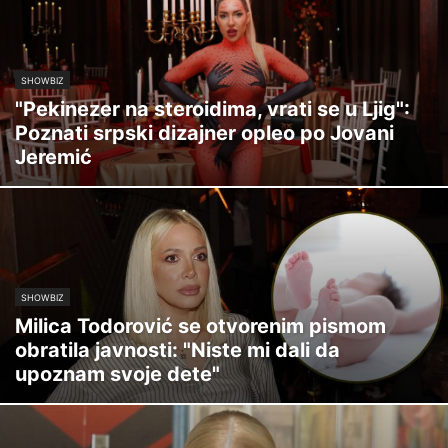
SHOWBIZ
"Pekinezer na steroidima, vrati se u Ljig":
Poznati srpski dizajner opleo po Jovani
Jeremić
SHOWBIZ
Milica Todorović se otvorenim pismom
obratila javnosti: "Niste mi dali da
upoznam svoje dete"