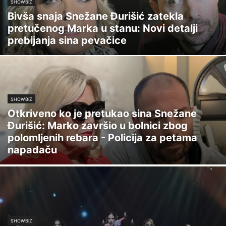
SHOWBIZ
Bivša snaja Snežane Đurišić zatekla
pretučenog Marka u stanu: Novi detalji
prebijanja sina pevačice
SHOWBIZ
Otkriveno ko je pretukao sina Snežane
Đurišić: Marko završio u bolnici zbog
polomljenih rebara - Policija za petama
napadaču
SHOWBIZ