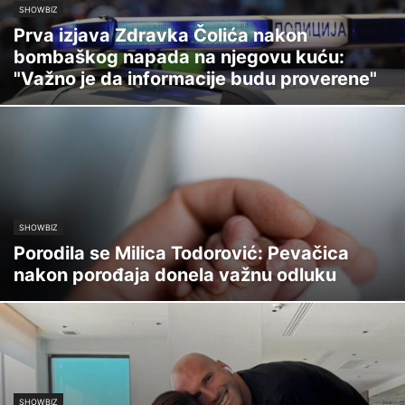
SHOWBIZ
Prva izjava Zdravka Čolića nakon
bombaškog napada na njegovu kuću:
"Važno je da informacije budu proverene"
SHOWBIZ
Porodila se Milica Todorović: Pevačica
nakon porođaja donela važnu odluku
SHOWBIZ