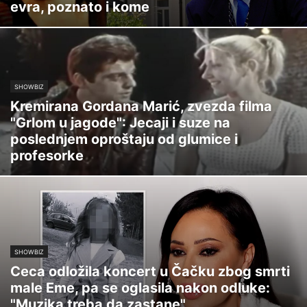
evra, poznato i kome
SHOWBIZ
Kremirana Gordana Marić, zvezda filma
"Grlom u jagode": Jecaji i suze na
poslednjem oproštaju od glumice i
profesorke
SHOWBIZ
Ceca odložila koncert u Čačku zbog smrti
male Eme, pa se oglasila nakon odluke:
"Muzika treba da zastane"