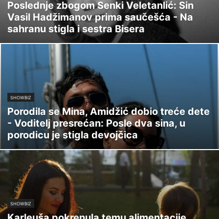
Poslednje zbogom Senki Veletanlić: Sin
Vasil Hadžimanov prima saučešća - Na
sahranu stigla i sestra Bisera
SHOWBIZ
Porodila se Mina, Amidžić dobio treće dete
- Voditelj presrećan: Posle dva sina, u
porodicu je stigla devojčica
SHOWBIZ
Karleuša pokrenula temu alimentacije,