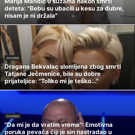
Marija Mandić u suzama nakon smrti
deteta: "Bebu su ubacili u kesu za đubre,
nisam je ni držala"
SHOWBIZ
Dragana Bekvalac slomljena zbog smrti
Tatjane Ječmenice, bile su dobre
prijateljice: "Toliko mi je teško..."
SHOWBIZ
"Da mi je da vratim vreme": Emotivna
poruka pevača čiji je sin nastradao u