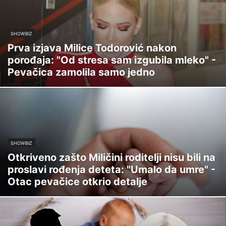
SHOWBIZ
Prva izjava Milice Todorović nakon
porođaja: "Od stresa sam izgubila mleko" -
Pevačica zamolila samo jedno
SHOWBIZ
Otkriveno zašto Miličini roditelji nisu bili na
proslavi rođenja deteta: "Umalo da umre" -
Otac pevačice otkrio detalje