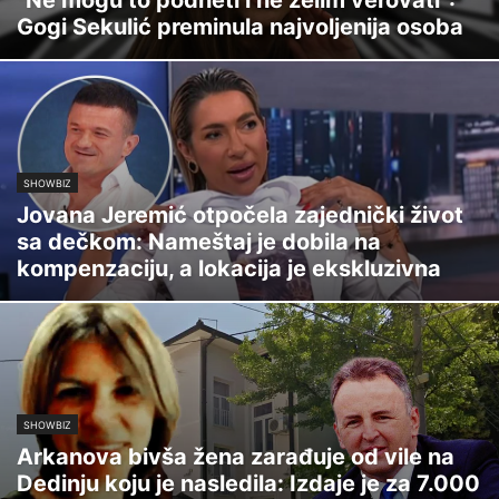
Gogi Sekulić preminula najvoljenija osoba
SHOWBIZ
Jovana Jeremić otpočela zajednički život
sa dečkom: Nameštaj je dobila na
kompenzaciju, a lokacija je ekskluzivna
SHOWBIZ
Arkanova bivša žena zarađuje od vile na
Dedinju koju je nasledila: Izdaje je za 7.000