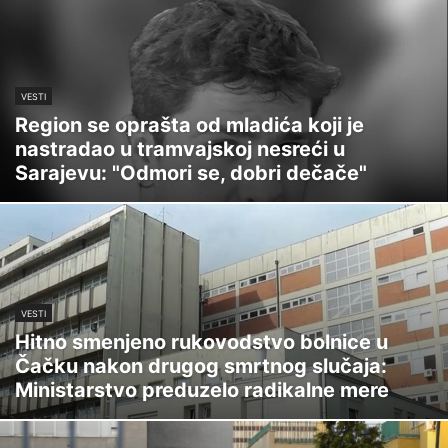
VESTI
Region se oprašta od mladića koji je
nastradao u tramvajskoj nesreći u
Sarajevu: "Odmori se, dobri dečače"
VESTI
Hitno smenjeno rukovodstvo bolnice u
Čačku nakon drugog smrtnog slučaja:
Ministarstvo preduzelo radikalne mere