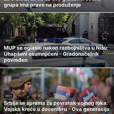
grupa ima pravo na produženje
VESTI
MUP se oglasio nakon razbojništva u Nišu:
Uhapšeni osumnjičeni - Gradonačelnik
povređen
VESTI
Srbija se sprema za povratak vojnog roka:
Vojska kreće u decembru - Ova generacija