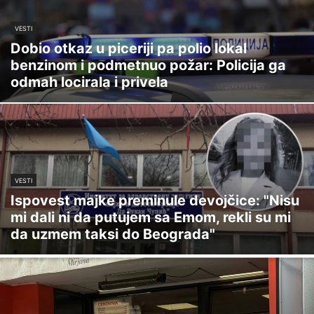
VESTI
Dobio otkaz u piceriji pa polio lokal
benzinom i podmetnuo požar: Policija ga
odmah locirala i privela
VESTI
Ispovest majke preminule devojčice: "Nisu
mi dali ni da putujem sa Emom, rekli su mi
da uzmem taksi do Beograda"