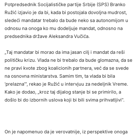
Potpredsednik Socijalističke partije Srbije (SPS) Branko
Ružić izjavio je da bi, kada bi postojala dovoljna mudrost,
sledeći mandatar trebalo da bude neko sa autonomijom u
odnosu na onoga ko mu dodeljuje mandat, odnosno na
predsednika države Aleksandra Vučića.
„Taj mandatar bi morao da ima jasan cilj i mandat da reši
političku krizu. Vlada ne bi trebalo da bude glomazna, da se
ne pravi kvote zbog koalicionih partnera, već da se svede
na osnovna ministarstva. Samim tim, ta vlada bi bila
‘prelazna’“, rekao je Ružić u intervjuu za nedeljnik Vreme.
Kako je dodao, „kroz taj dijalog stanje bi se primirilo, a
došlo bi do izbornih uslova koji bi bili svima prihvatljivi“.
On je napomenuo da je verovatnije, iz perspektive onoga