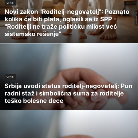
VESTI
Novi zakon "Roditelj-negovatelj": Poznato
kolika će biti plata, oglasili se iz SPP -
"Roditelji ne traže političku milost već
sistemsko rešenje"
VESTI
Srbija uvodi status roditelj-negovatelj: Pun
radni staž i simbolična suma za roditelje
teško bolesne dece