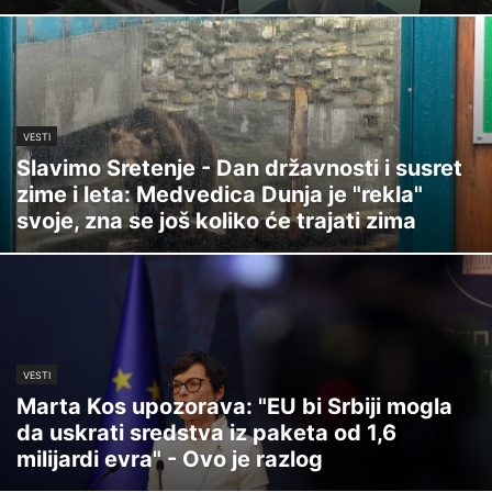
VESTI
Slavimo Sretenje - Dan državnosti i susret
zime i leta: Medvedica Dunja je "rekla"
svoje, zna se još koliko će trajati zima
VESTI
Marta Kos upozorava: "EU bi Srbiji mogla
da uskrati sredstva iz paketa od 1,6
milijardi evra" - Ovo je razlog