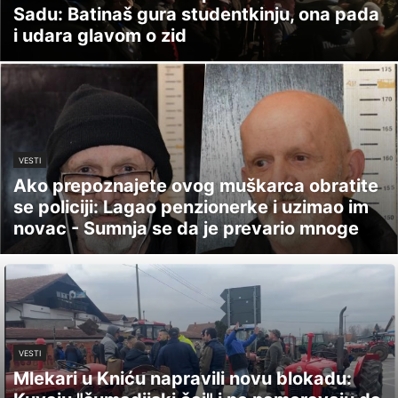
Sadu: Batinaš gura studentkinju, ona pada
i udara glavom o zid
VESTI
Ako prepoznajete ovog muškarca obratite
se policiji: Lagao penzionerke i uzimao im
novac - Sumnja se da je prevario mnoge
VESTI
Mlekari u Kniću napravili novu blokadu: