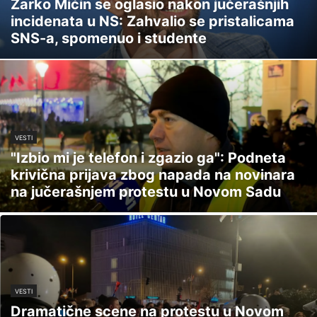
Žarko Mićin se oglasio nakon jučerašnjih
incidenata u NS: Zahvalio se pristalicama
SNS-a, spomenuo i studente
VESTI
"Izbio mi je telefon i zgazio ga": Podneta
krivična prijava zbog napada na novinara
na jučerašnjem protestu u Novom Sadu
VESTI
Dramatične scene na protestu u Novom