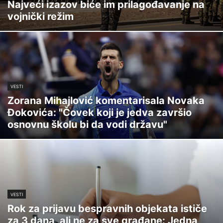
Najveći izazov biće im prilagođavanje na
vojnički režim
VESTI
Zorana Mihajlović komentarisala Novaka
Đokovića: "Čovek koji je jedva završio
osnovnu školu bi da vodi državu"
VESTI
Rok za prijavu bespravnih objekata ističe
za 3 dana, ali ne za sve građane: Jedna