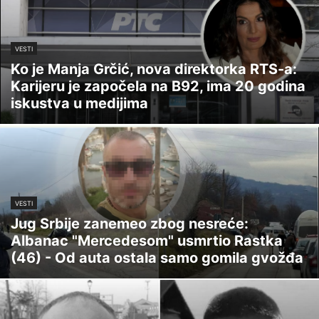
VESTI
Ko je Manja Grčić, nova direktorka RTS-a:
Karijeru je započela na B92, ima 20 godina
iskustva u medijima
VESTI
Jug Srbije zanemeo zbog nesreće:
Albanac "Mercedesom" usmrtio Rastka
(46) - Od auta ostala samo gomila gvožđa