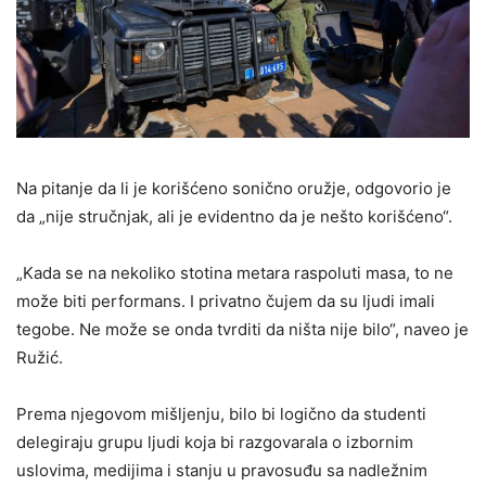
Na pitanje da li je korišćeno sonično oružje, odgovorio je
da „nije stručnjak, ali je evidentno da je nešto korišćeno“.
„Kada se na nekoliko stotina metara raspoluti masa, to ne
može biti performans. I privatno čujem da su ljudi imali
tegobe. Ne može se onda tvrditi da ništa nije bilo“, naveo je
Ružić.
Prema njegovom mišljenju, bilo bi logično da studenti
delegiraju grupu ljudi koja bi razgovarala o izbornim
uslovima, medijima i stanju u pravosuđu sa nadležnim