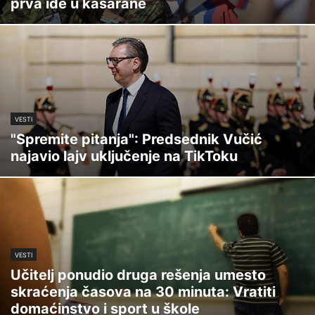
prva ide u kasarane
VESTI
"Spremite pitanja": Predsednik Vučić
najavio lajv uključenje na TikToku
VESTI
Učitelj ponudio druga rešenja umesto
skraćenja časova na 30 minuta: Vratiti
domaćinstvo i sport u škole