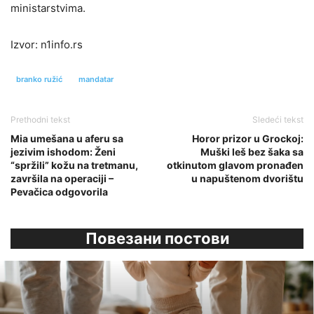
ministarstvima.
Izvor: n1info.rs
branko ružić
mandatar
Prethodni tekst
Sledeći tekst
Mia umešana u aferu sa
Horor prizor u Grockoj:
jezivim ishodom: Ženi
Muški leš bez šaka sa
“spržili” kožu na tretmanu,
otkinutom glavom pronađen
završila na operaciji –
u napuštenom dvorištu
Pevačica odgovorila
Повезани постови