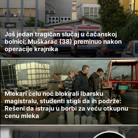
VESTI
Još jedan tragičan slučaj u čačanskoj
bolnici: Muškarac (38) preminuo nakon
operacije krajnika
VESTI
Mlekari celu noć blokirali Ibarsku
magistralu, studenti stigli da ih podrže:
Rešeni da istraju u borbi za veću otkupnu
cenu mleka