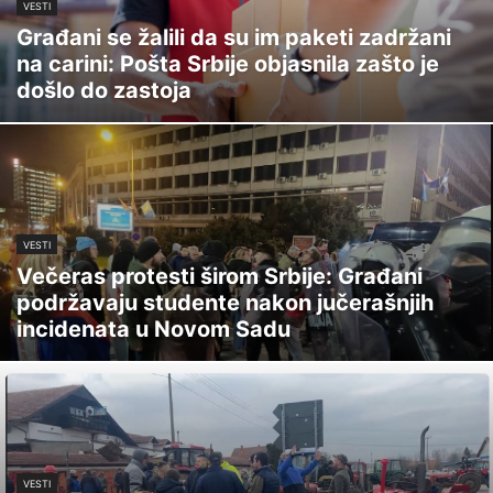
VESTI
Građani se žalili da su im paketi zadržani
na carini: Pošta Srbije objasnila zašto je
došlo do zastoja
VESTI
Večeras protesti širom Srbije: Građani
podržavaju studente nakon jučerašnjih
incidenata u Novom Sadu
VESTI