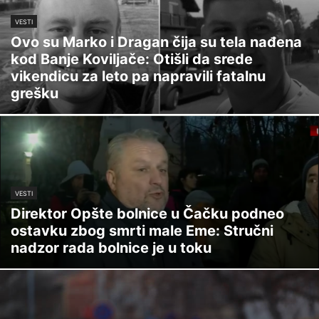
VESTI
Ovo su Marko i Dragan čija su tela nađena
kod Banje Koviljače: Otišli da srede
vikendicu za leto pa napravili fatalnu
grešku
VESTI
Direktor Opšte bolnice u Čačku podneo
ostavku zbog smrti male Eme: Stručni
nadzor rada bolnice je u toku