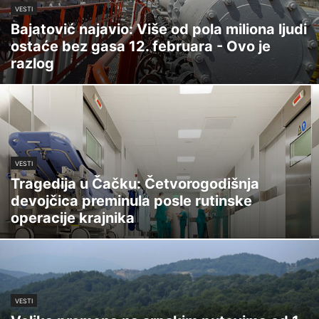
VESTI
Bajatović najavio: Više od pola miliona ljudi
ostaće bez gasa 12. februara - Ovo je
razlog
VESTI
Tragedija u Čačku: Četvorogodišnja
devojčica preminula posle rutinske
operacije krajnika
VESTI