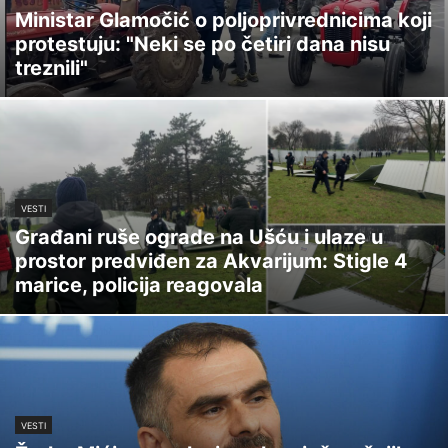
Ministar Glamočić o poljoprivrednicima koji
protestuju: "Neki se po četiri dana nisu
treznili"
VESTI
Građani ruše ograde na Ušću i ulaze u
prostor predviđen za Akvarijum: Stigle 4
marice, policija reagovala
VESTI