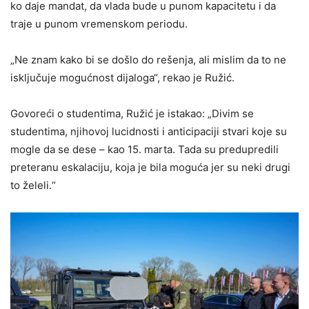
ko daje mandat, da vlada bude u punom kapacitetu i da
traje u punom vremenskom periodu.
„Ne znam kako bi se došlo do rešenja, ali mislim da to ne
isključuje mogućnost dijaloga“, rekao je Ružić.
Govoreći o studentima, Ružić je istakao: „Divim se
studentima, njihovoj lucidnosti i anticipaciji stvari koje su
mogle da se dese – kao 15. marta. Tada su predupredili
preteranu eskalaciju, koja je bila moguća jer su neki drugi
to želeli.“