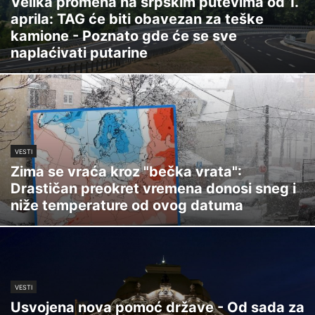
Velika promena na srpskim putevima od 1.
aprila: TAG će biti obavezan za teške
kamione - Poznato gde će se sve
naplaćivati putarine
VESTI
Zima se vraća kroz "bečka vrata":
Drastičan preokret vremena donosi sneg i
niže temperature od ovog datuma
VESTI
Usvojena nova pomoć države - Od sada za