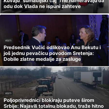
Kuvaju "šumadijski čaj" i ne nameravaju da
odu dok Vlada ne ispuni zahteve
VESTI
Predsednik Vučić odlikovao Anu Bekutu i
još jednu pevačicu povodom Sretenja:
Dobile zlatne medalje za zasluge
VESTI
Poljoprivrednici blokiraju puteve širom
Srbije: Najavili totalnu blokadu, traže hitno