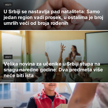
VESTI
U Srbiji se nastavlja pad nataliteta: Samo
jedan region vadi prosek, u ostalima je broj
umrlih veći od broja rođenih
VESTI
Velika novina za učenike u Srbiji stupa na
snagu naredne godine: Dva predmeta više
neće biti ista