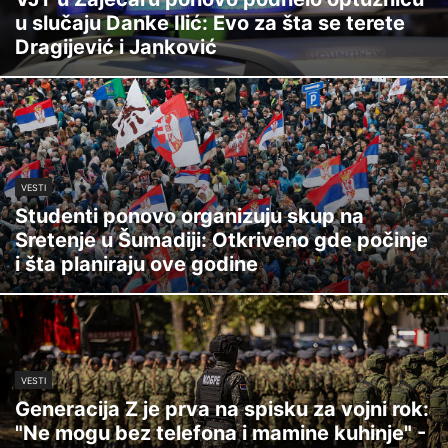
u slučaju Danke Ilić: Evo za šta se terete
Dragijević i Janković
VESTI
Studenti ponovo organizuju skup na
Sretenje u Šumadiji: Otkriveno gde počinje
i šta planiraju ove godine
VESTI
Generacija Z je prva na spisku za vojni rok:
"Ne mogu bez telefona i mamine kuhinje" -