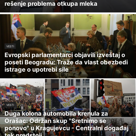
rešenje problema otkupa mleka
VESTI
Evropski parlamentarci objavili izveštaj o
poseti Beogradu: Traže da vlast obezbedi
istrage o upotrebi sile
VESTI
Duga kolona automobila krenula za
Orašac: Održan skup "Sretnimo se
ponovo" u Kragujevcu - Centralni događaj
tek predstoji