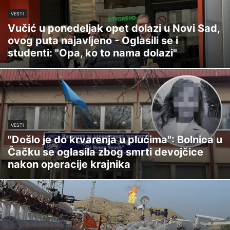
VESTI
Vučić u ponedeljak opet dolazi u Novi Sad,
ovog puta najavljeno - Oglasili se i
studenti: "Opa, ko to nama dolazi"
VESTI
"Došlo je do krvarenja u plućima": Bolnica u
Čačku se oglasila zbog smrti devojčice
nakon operacije krajnika