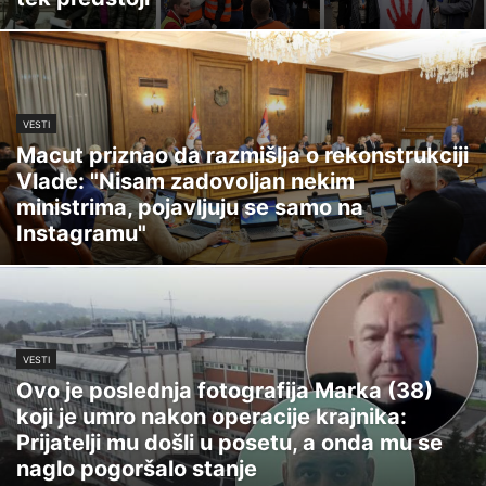
VESTI
Macut priznao da razmišlja o rekonstrukciji
Vlade: "Nisam zadovoljan nekim
ministrima, pojavljuju se samo na
Instagramu"
VESTI
Ovo je poslednja fotografija Marka (38)
koji je umro nakon operacije krajnika:
Prijatelji mu došli u posetu, a onda mu se
naglo pogoršalo stanje