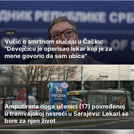
VESTI
Vučić o smrtnom slučaju u Čačku:
"Devojčicu je operisao lekar koji je za
mene govorio da sam ubica"
VESTI
Amputirana noga učenici (17) povređenoj
u tramvajskoj nesreći u Sarajevu: Lekari se
bore za njen život