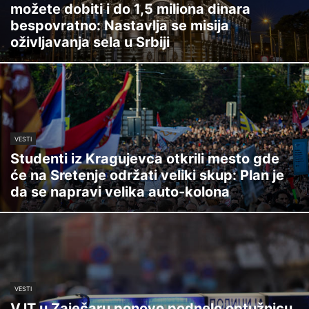
možete dobiti i do 1,5 miliona dinara
bespovratno: Nastavlja se misija
oživljavanja sela u Srbiji
VESTI
Studenti iz Kragujevca otkrili mesto gde
će na Sretenje održati veliki skup: Plan je
da se napravi velika auto-kolona
VESTI
VJT u Zaječaru ponovo podnelo optužnicu