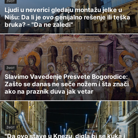
ŽIVOT
Ljudi u neverici gledaju montažu jelke u
Nišu: Da li je ovo genijalno rešenje ili teška
bruka? - "Da ne zaledi"
ŽIVOT
Slavimo Vavedenje Presvete Bogorodice:
Zašto se danas ne seče nožem i šta znači
ako na praznik duva jak vetar
ŽIVOT
"Da ovo stave u Knezu, digla bi se kuka i