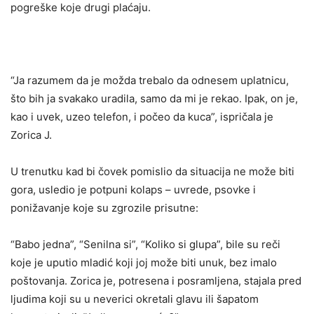
pogreške koje drugi plaćaju.
“Ja razumem da je možda trebalo da odnesem uplatnicu,
što bih ja svakako uradila, samo da mi je rekao. Ipak, on je,
kao i uvek, uzeo telefon, i počeo da kuca”, ispričala je
Zorica J.
U trenutku kad bi čovek pomislio da situacija ne može biti
gora, usledio je potpuni kolaps – uvrede, psovke i
ponižavanje koje su zgrozile prisutne:
“Babo jedna”, “Senilna si”, “Koliko si glupa”, bile su reči
koje je uputio mladić koji joj može biti unuk, bez imalo
poštovanja. Zorica je, potresena i posramljena, stajala pred
ljudima koji su u neverici okretali glavu ili šapatom