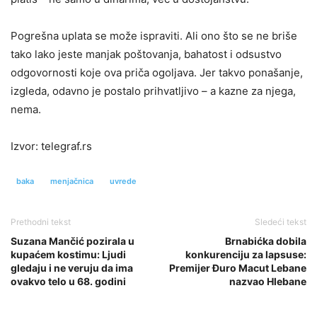
Pogrešna uplata se može ispraviti. Ali ono što se ne briše
tako lako jeste manjak poštovanja, bahatost i odsustvo
odgovornosti koje ova priča ogoljava. Jer takvo ponašanje,
izgleda, odavno je postalo prihvatljivo – a kazne za njega,
nema.
Izvor: telegraf.rs
baka
menjačnica
uvrede
Prethodni tekst
Sledeći tekst
Suzana Mančić pozirala u
Brnabićka dobila
kupaćem kostimu: Ljudi
konkurenciju za lapsuse:
gledaju i ne veruju da ima
Premijer Đuro Macut Lebane
ovakvo telo u 68. godini
nazvao Hlebane