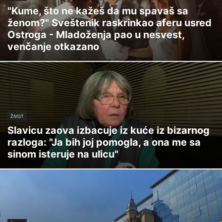
"Kume, što ne kažeš da mu spavaš sa
ženom?" Sveštenik raskrinkao aferu usred
Ostroga - Mladoženja pao u nesvest,
venčanje otkazano
ŽIVOT
Slavicu zaova izbacuje iz kuće iz bizarnog
razloga: "Ja bih joj pomogla, a ona me sa
sinom isteruje na ulicu"