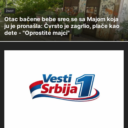
ŽIVOT
Otac bačene bebe sreo se sa Majom koja
ju je pronašla: Čvrsto je zagrlio, plače kao
dete - "Oprostite majci"