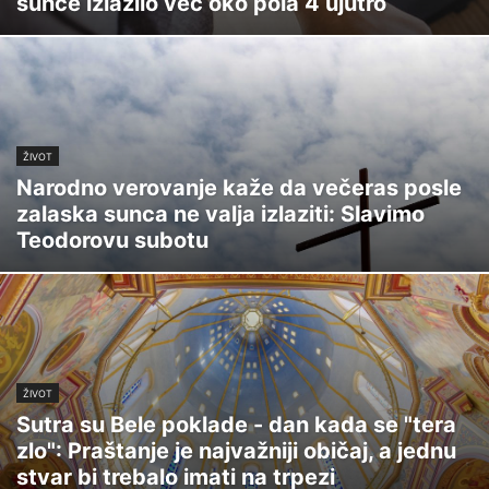
sunce izlazilo već oko pola 4 ujutro
ŽIVOT
Narodno verovanje kaže da večeras posle
zalaska sunca ne valja izlaziti: Slavimo
Teodorovu subotu
ŽIVOT
Sutra su Bele poklade - dan kada se "tera
zlo": Praštanje je najvažniji običaj, a jednu
stvar bi trebalo imati na trpezi