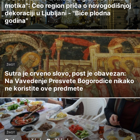
motika": Ceo region priča o novogodišnjoj
dekoraciji u Ljubljani - "Biće plodna
godina"
ŽIVOT
Sutra je crveno slovo, post je obavezan:
Na Vavedenje Presvete Bogorodice nikako
ne koristite ove predmete
ŽIVOT