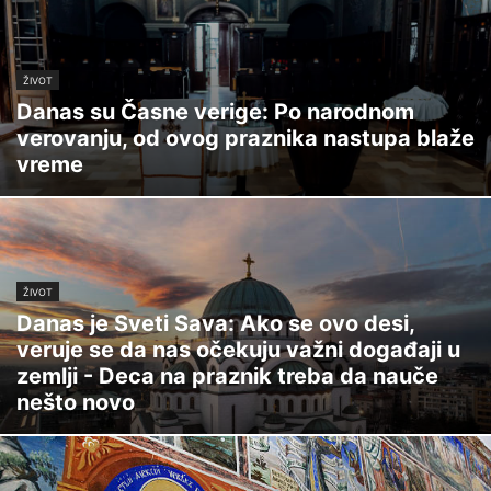
ŽIVOT
Danas su Časne verige: Po narodnom
verovanju, od ovog praznika nastupa blaže
vreme
ŽIVOT
Danas je Sveti Sava: Ako se ovo desi,
veruje se da nas očekuju važni događaji u
zemlji - Deca na praznik treba da nauče
nešto novo