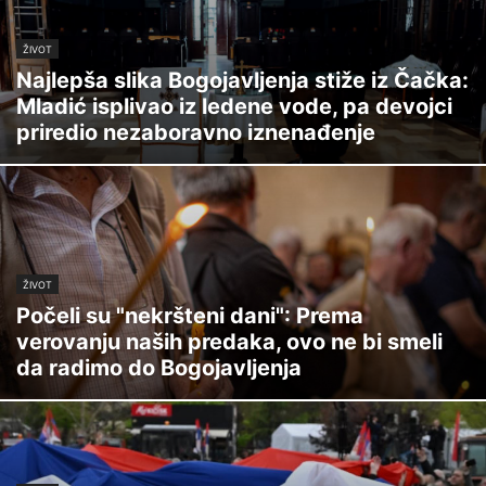
ŽIVOT
Najlepša slika Bogojavljenja stiže iz Čačka:
Mladić isplivao iz ledene vode, pa devojci
priredio nezaboravno iznenađenje
ŽIVOT
Počeli su "nekršteni dani": Prema
verovanju naših predaka, ovo ne bi smeli
da radimo do Bogojavljenja