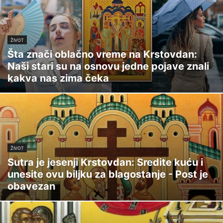
ŽIVOT
Šta znači oblačno vreme na Krstovdan:
Naši stari su na osnovu jedne pojave znali
kakva nas zima čeka
ŽIVOT
Sutra je jesenji Krstovdan: Sredite kuću i
unesite ovu biljku za blagostanje - Post je
obavezan