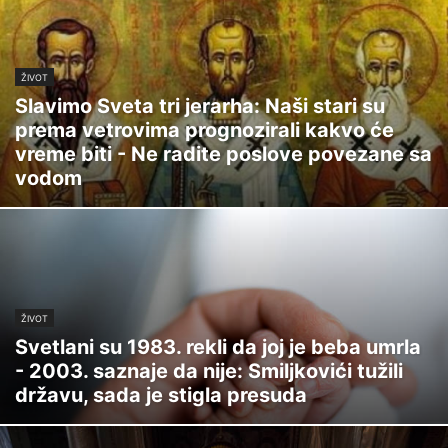
ŽIVOT
Slavimo Sveta tri jerarha: Naši stari su
prema vetrovima prognozirali kakvo će
vreme biti - Ne radite poslove povezane sa
vodom
ŽIVOT
Svetlani su 1983. rekli da joj je beba umrla
- 2003. saznaje da nije: Smiljkovići tužili
državu, sada je stigla presuda