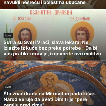
navukli nesreću i bolest na ukućane
ŽIVOT
Sutra su Sveti Vrači, slava lekara: Ne
izlazite iz kuće bez preke potrebe - Da bi
vas pratilo zdravlje, izgovorite ovu molitvu
ŽIVOT
Šta znači kada na Mitrovdan pada kiša:
Narod veruje da Sveti Dimitrije "pere
zemlju pred zimu"