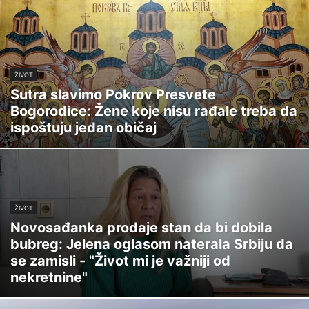
ŽIVOT
Sutra slavimo Pokrov Presvete
Bogorodice: Žene koje nisu rađale treba da
ispoštuju jedan običaj
ŽIVOT
Novosađanka prodaje stan da bi dobila
bubreg: Jelena oglasom naterala Srbiju da
se zamisli - "Život mi je važniji od
nekretnine"