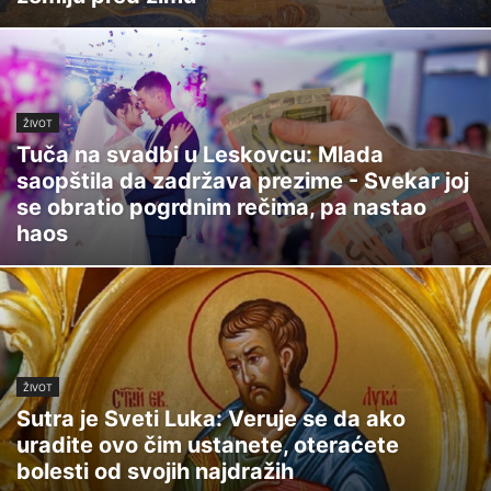
ŽIVOT
Tuča na svadbi u Leskovcu: Mlada
saopštila da zadržava prezime - Svekar joj
se obratio pogrdnim rečima, pa nastao
haos
ŽIVOT
Sutra je Sveti Luka: Veruje se da ako
uradite ovo čim ustanete, oteraćete
bolesti od svojih najdražih