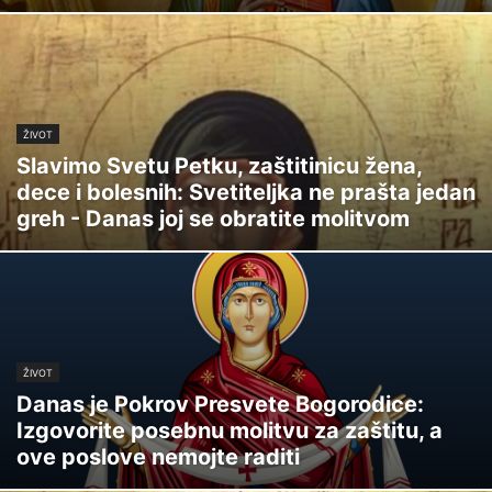
ŽIVOT
Slavimo Svetu Petku, zaštitinicu žena,
dece i bolesnih: Svetiteljka ne prašta jedan
greh - Danas joj se obratite molitvom
ŽIVOT
Danas je Pokrov Presvete Bogorodice:
Izgovorite posebnu molitvu za zaštitu, a
ove poslove nemojte raditi