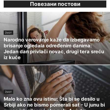
Повезани постови
ŽIVOT
Narodno verovanje kaže da izbegavamo
brisanje ogledala određenim danima:
Jedan dan privlači novac, drugi tera sreću
iz kuće
ŽIVOT
Malo ko zna ovu istinu: Šta bi se desilo u
Srbiji ako ne bismo pomerali sat - U junu bi