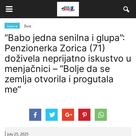
Zabava
Život
“Babo jedna senilna i glupa”:
Penzionerka Zorica (71)
doživela neprijatno iskustvo u
menjačnici – “Bolje da se
zemlja otvorila i progutala
me”
|
July 25, 2025