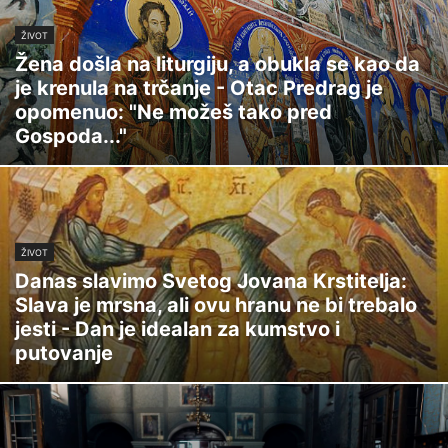
ŽIVOT
Žena došla na liturgiju, a obukla se kao da
je krenula na trčanje - Otac Predrag je
opomenuo: "Ne možeš tako pred
Gospoda..."
ŽIVOT
Danas slavimo Svetog Jovana Krstitelja:
Slava je mrsna, ali ovu hranu ne bi trebalo
jesti - Dan je idealan za kumstvo i
putovanje