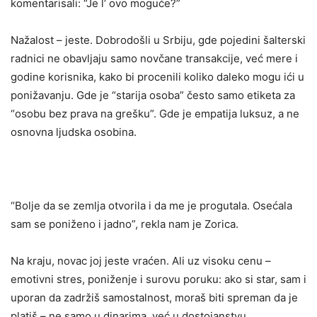
komentarisali: “Je l’ ovo moguće?”
Nažalost – jeste. Dobrodošli u Srbiju, gde pojedini šalterski
radnici ne obavljaju samo novčane transakcije, već mere i
godine korisnika, kako bi procenili koliko daleko mogu ići u
ponižavanju. Gde je “starija osoba” često samo etiketa za
“osobu bez prava na grešku”. Gde je empatija luksuz, a ne
osnovna ljudska osobina.
“Bolje da se zemlja otvorila i da me je progutala. Osećala
sam se poniženo i jadno”, rekla nam je Zorica.
Na kraju, novac joj jeste vraćen. Ali uz visoku cenu –
emotivni stres, poniženje i surovu poruku: ako si star, sam i
uporan da zadržiš samostalnost, moraš biti spreman da je
platiš – ne samo u dinarima, već u dostojanstvu.