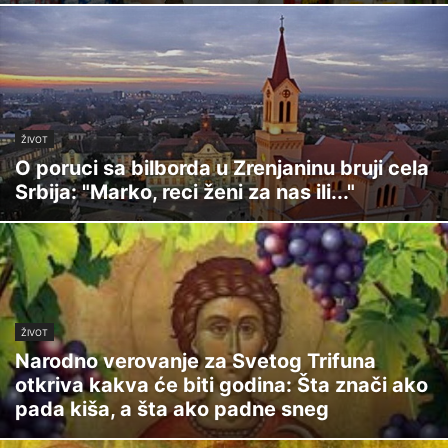
ŽIVOT
O poruci sa bilborda u Zrenjaninu bruji cela
Srbija: "Marko, reci ženi za nas ili..."
ŽIVOT
Narodno verovanje za Svetog Trifuna
otkriva kakva će biti godina: Šta znači ako
pada kiša, a šta ako padne sneg