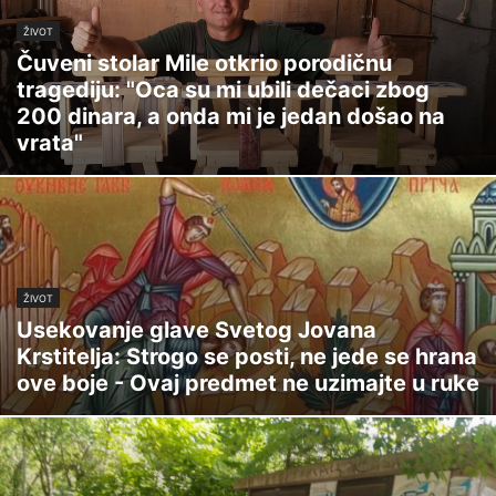
ŽIVOT
Čuveni stolar Mile otkrio porodičnu
tragediju: "Oca su mi ubili dečaci zbog
200 dinara, a onda mi je jedan došao na
vrata"
ŽIVOT
Usekovanje glave Svetog Jovana
Krstitelja: Strogo se posti, ne jede se hrana
ove boje - Ovaj predmet ne uzimajte u ruke