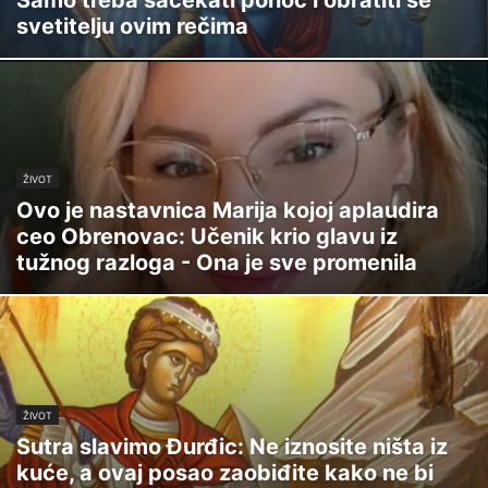
Samo treba sačekati ponoć i obratiti se
svetitelju ovim rečima
ŽIVOT
Ovo je nastavnica Marija kojoj aplaudira
ceo Obrenovac: Učenik krio glavu iz
tužnog razloga - Ona je sve promenila
ŽIVOT
Sutra slavimo Đurđic: Ne iznosite ništa iz
kuće, a ovaj posao zaobiđite kako ne bi