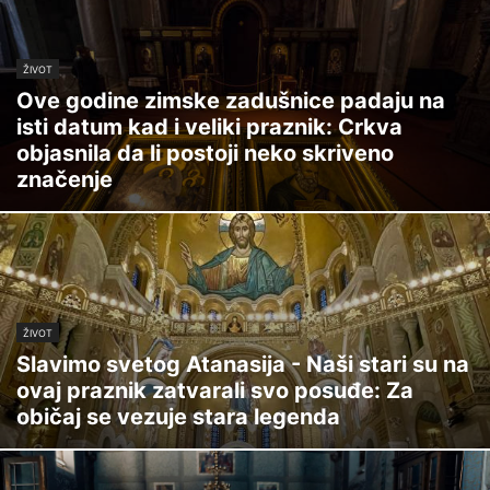
ŽIVOT
Ove godine zimske zadušnice padaju na
isti datum kad i veliki praznik: Crkva
objasnila da li postoji neko skriveno
značenje
ŽIVOT
Slavimo svetog Atanasija - Naši stari su na
ovaj praznik zatvarali svo posuđe: Za
običaj se vezuje stara legenda