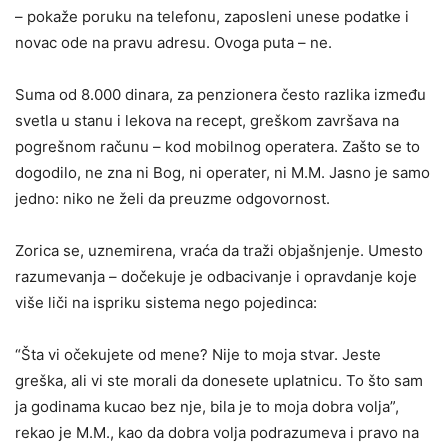
– pokaže poruku na telefonu, zaposleni unese podatke i
novac ode na pravu adresu. Ovoga puta – ne.
Suma od 8.000 dinara, za penzionera često razlika između
svetla u stanu i lekova na recept, greškom završava na
pogrešnom računu – kod mobilnog operatera. Zašto se to
dogodilo, ne zna ni Bog, ni operater, ni M.M. Jasno je samo
jedno: niko ne želi da preuzme odgovornost.
Zorica se, uznemirena, vraća da traži objašnjenje. Umesto
razumevanja – dočekuje je odbacivanje i opravdanje koje
više liči na ispriku sistema nego pojedinca:
“Šta vi očekujete od mene? Nije to moja stvar. Jeste
greška, ali vi ste morali da donesete uplatnicu. To što sam
ja godinama kucao bez nje, bila je to moja dobra volja”,
rekao je M.M., kao da dobra volja podrazumeva i pravo na