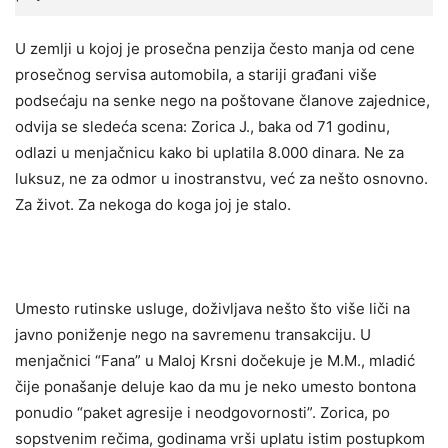
U zemlji u kojoj je prosečna penzija često manja od cene
prosečnog servisa automobila, a stariji građani više
podsećaju na senke nego na poštovane članove zajednice,
odvija se sledeća scena: Zorica J., baka od 71 godinu,
odlazi u menjačnicu kako bi uplatila 8.000 dinara. Ne za
luksuz, ne za odmor u inostranstvu, već za nešto osnovno.
Za život. Za nekoga do koga joj je stalo.
Umesto rutinske usluge, doživljava nešto što više liči na
javno poniženje nego na savremenu transakciju. U
menjačnici “Fana” u Maloj Krsni dočekuje je M.M., mladić
čije ponašanje deluje kao da mu je neko umesto bontona
ponudio “paket agresije i neodgovornosti”. Zorica, po
sopstvenim rečima, godinama vrši uplatu istim postupkom