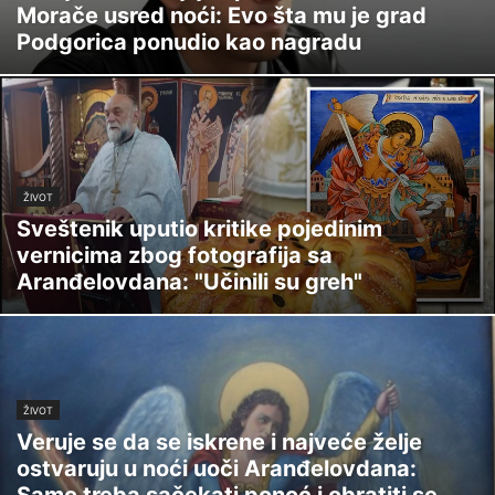
Morače usred noći: Evo šta mu je grad
Podgorica ponudio kao nagradu
ŽIVOT
Sveštenik uputio kritike pojedinim
vernicima zbog fotografija sa
Aranđelovdana: "Učinili su greh"
ŽIVOT
Veruje se da se iskrene i najveće želje
ostvaruju u noći uoči Aranđelovdana: