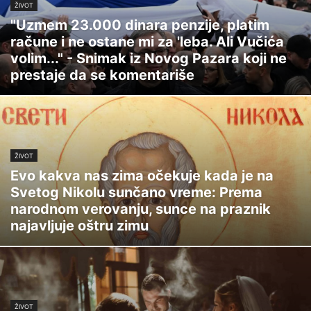
ŽIVOT
"Uzmem 23.000 dinara penzije, platim
račune i ne ostane mi za 'leba. Ali Vučića
volim..." - Snimak iz Novog Pazara koji ne
prestaje da se komentariše
ŽIVOT
Evo kakva nas zima očekuje kada je na
Svetog Nikolu sunčano vreme: Prema
narodnom verovanju, sunce na praznik
najavljuje oštru zimu
ŽIVOT