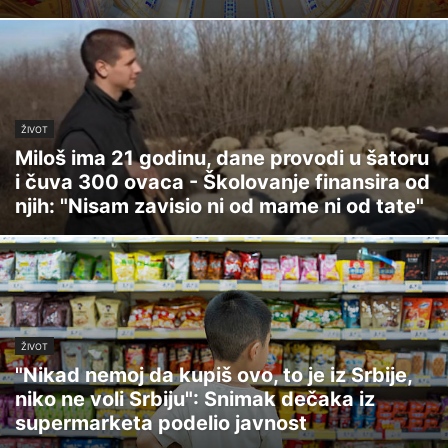
ŽIVOT
Miloš ima 21 godinu, dane provodi u šatoru
i čuva 300 ovaca - Školovanje finansira od
njih: "Nisam zavisio ni od mame ni od tate"
ŽIVOT
"Nikad nemoj da kupiš ovo, to je iz Srbije,
niko ne voli Srbiju": Snimak dečaka iz
supermarketa podelio javnost