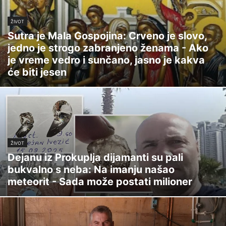
ŽIVOT
Sutra je Mala Gospojina: Crveno je slovo,
jedno je strogo zabranjeno ženama - Ako
je vreme vedro i sunčano, jasno je kakva
će biti jesen
ŽIVOT
Dejanu iz Prokuplja dijamanti su pali
bukvalno s neba: Na imanju našao
meteorit - Sada može postati milioner