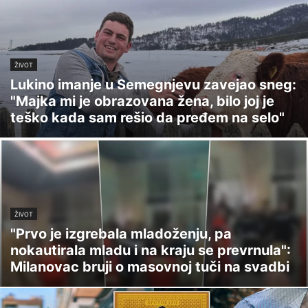
ŽIVOT
Lukino imanje u Semegnjevu zavejao sneg:
"Majka mi je obrazovana žena, bilo joj je
teško kada sam rešio da pređem na selo"
ŽIVOT
"Prvo je izgrebala mladoženju, pa
nokautirala mladu i na kraju se prevrnula":
Milanovac bruji o masovnoj tuči na svadbi