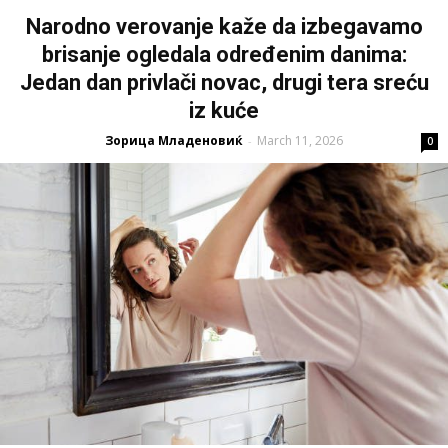
Narodno verovanje kaže da izbegavamo
brisanje ogledala određenim danima:
Jedan dan privlači novac, drugi tera sreću
iz kuće
Зорица Младеновиќ
March 11, 2026
-
0