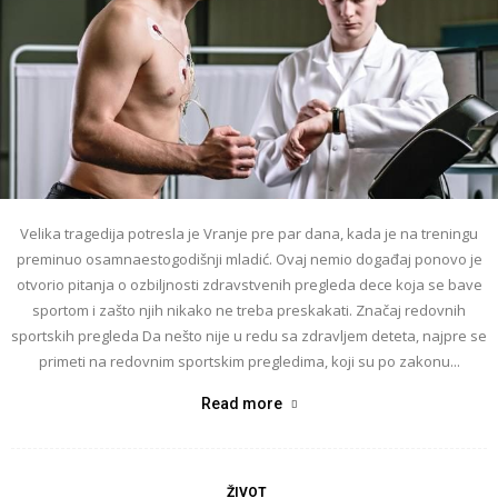
Velika tragedija potresla je Vranje pre par dana, kada je na treningu
preminuo osamnaestogodišnji mladić. Ovaj nemio događaj ponovo je
otvorio pitanja o ozbiljnosti zdravstvenih pregleda dece koja se bave
sportom i zašto njih nikako ne treba preskakati. Značaj redovnih
sportskih pregleda Da nešto nije u redu sa zdravljem deteta, najpre se
primeti na redovnim sportskim pregledima, koji su po zakonu...
Read more
ŽIVOT