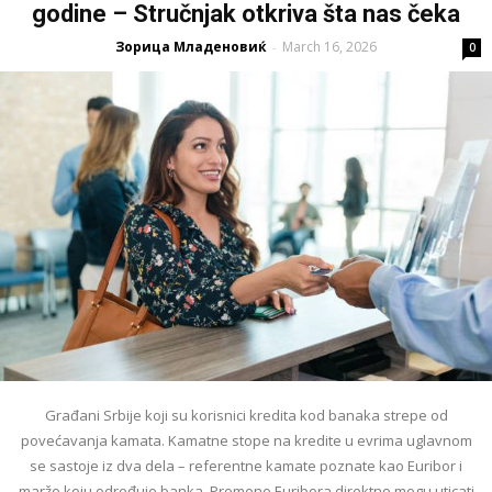
godine – Stručnjak otkriva šta nas čeka
Зорица Младеновиќ
March 16, 2026
-
0
Građani Srbije koji su korisnici kredita kod banaka strepe od
povećavanja kamata. Kamatne stope na kredite u evrima uglavnom
se sastoje iz dva dela – referentne kamate poznate kao Euribor i
marže koju određuje banka. Promene Euribora direktno mogu uticati