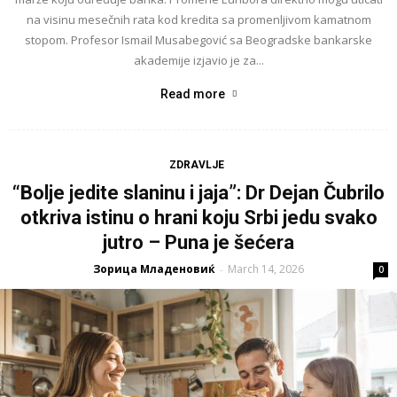
na visinu mesečnih rata kod kredita sa promenljivom kamatnom
stopom. Profesor Ismail Musabegović sa Beogradske bankarske
akademije izjavio je za...
Read more
ZDRAVLJE
“Bolje jedite slaninu i jaja”: Dr Dejan Čubrilo
otkriva istinu o hrani koju Srbi jedu svako
jutro – Puna je šećera
Зорица Младеновиќ
March 14, 2026
-
0