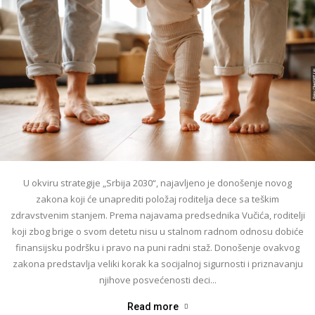
U okviru strategije „Srbija 2030“, najavljeno je donošenje novog
zakona koji će unaprediti položaj roditelja dece sa teškim
zdravstvenim stanjem. Prema najavama predsednika Vučića, roditelji
koji zbog brige o svom detetu nisu u stalnom radnom odnosu dobiće
finansijsku podršku i pravo na puni radni staž. Donošenje ovakvog
zakona predstavlja veliki korak ka socijalnoj sigurnosti i priznavanju
njihove posvećenosti deci...
Read more