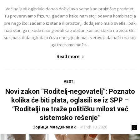
Većina ljudi ogledalo danas doživljava samo kao praktičan predmet.
Tu proveravamo frizuru, gledamo kako nam stoji odevna kombinacija
pre nego što izađemo iz stana ili prostoriji dodajemo malo svetla. Ipak,
naši stari ga nikada nisu gledali kao običan komad stakla na zidu. Oni
su smatrali da ogledalo čuva energiju doma, i verovali da način na koji
ga tretiramo može...
Read more
VESTI
Novi zakon “Roditelj-negovatelj”: Poznato
kolika će biti plata, oglasili se iz SPP –
“Roditelji ne traže političku milost već
sistemsko rešenje”
Зорица Младеновиќ
March 10, 2026
-
0