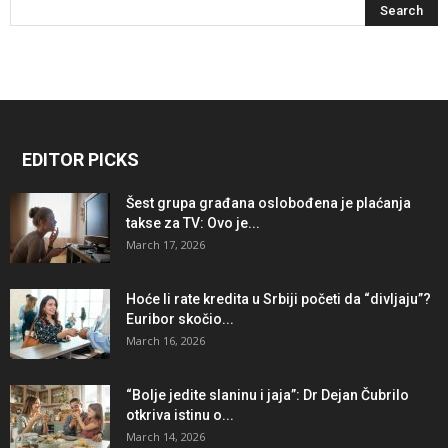
EDITOR PICKS
Šest grupa građana oslobođena je plaćanja
takse za TV: Ovo je...
March 17, 2026
Hoće li rate kredita u Srbiji početi da “divljaju”?
Euribor skočio...
March 16, 2026
“Bolje jedite slaninu i jaja”: Dr Dejan Čubrilo
otkriva istinu o...
March 14, 2026