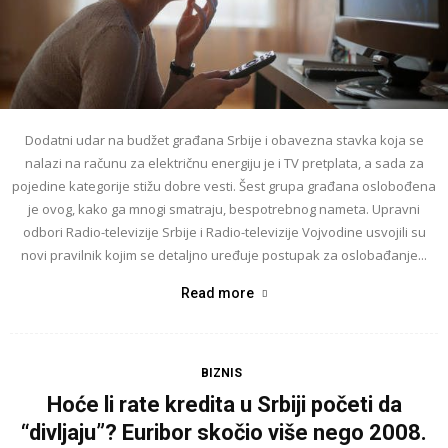
Dodatni udar na budžet građana Srbije i obavezna stavka koja se
nalazi na računu za električnu energiju je i TV pretplata, a sada za
pojedine kategorije stižu dobre vesti. Šest grupa građana oslobođena
je ovog, kako ga mnogi smatraju, bespotrebnog nameta. Upravni
odbori Radio-televizije Srbije i Radio-televizije Vojvodine usvojili su
novi pravilnik kojim se detaljno uređuje postupak za oslobađanje...
Read more
BIZNIS
Hoće li rate kredita u Srbiji početi da
“divljaju”? Euribor skočio više nego 2008.