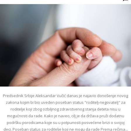
Predsednik Srbije Aleksandar Vučić danas je najavio donošenje novog
zakona kojim bi bio uveden poseban status "roditelj-negovatelj" za
roditelje koji zbog ozbiljnog zdravstvenog stanja deteta nisu u
mogućnosti da rade. Kako je naveo, cilj je da država pruži dodatnu
podršku porodicama koje su u potpunosti posvećene brizi o svojoj
deci. Poseban status za roditelje koji ne mogu da rade Prema rečima...