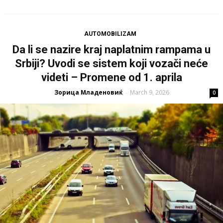
AUTOMOBILIZAM
Da li se nazire kraj naplatnim rampama u
Srbiji? Uvodi se sistem koji vozači neće
videti – Promene od 1. aprila
Зорица Младеновиќ
March 9, 2026
-
0