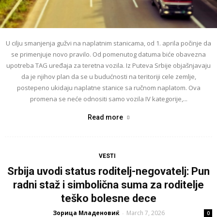
U cilju smanjenja gužvi na naplatnim stanicama, od 1. aprila počinje da
se primenjuje novo pravilo. Od pomenutog datuma biće obavezna
upotreba TAG uređaja za teretna vozila. Iz Puteva Srbije objašnjavaju
da je njihov plan da se u budućnosti na teritoriji cele zemlje,
postepeno ukidaju naplatne stanice sa ručnom naplatom. Ova
promena se neće odnositi samo vozila IV kategorije,...
Read more
VESTI
Srbija uvodi status roditelj-negovatelj: Pun
radni staž i simbolična suma za roditelje
teško bolesne dece
Зорица Младеновиќ
March 7, 2026
-
0