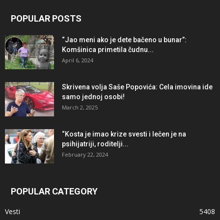
POPULAR POSTS
“Jao meni ako je dete bačeno u bunar”:
Komšinica primetila čudnu...
April 6, 2024
Skrivena volja Saše Popovića: Cela imovina ide
samo jednoj osobi!
March 2, 2025
“Kosta je imao krize svesti i lečen je na
psihijatriji, roditelji...
February 22, 2024
POPULAR CATEGORY
Vesti
5408