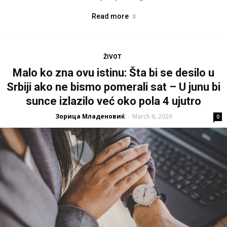
Read more
ŽIVOT
Malo ko zna ovu istinu: Šta bi se desilo u
Srbiji ako ne bismo pomerali sat – U junu bi
sunce izlazilo već oko pola 4 ujutro
Зорица Младеновиќ
March 6, 2026
-
0