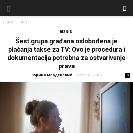
Home
Blog
BIZNIS
Šest grupa građana oslobođena je
plaćanja takse za TV: Ovo je procedura i
dokumentacija potrebna za ostvarivanje
prava
Зорица Младеновиќ
March 17, 2026
-
0