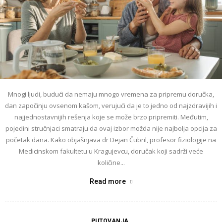
Mnogi ljudi, budući da nemaju mnogo vremena za pripremu doručka,
dan započinju ovsenom kašom, verujući da je to jedno od najzdravijih i
najjednostavnijih rešenja koje se može brzo pripremiti. Međutim,
pojedini stručnjaci smatraju da ovaj izbor možda nije najbolja opcija za
početak dana. Kako objašnjava dr Dejan Čubril, profesor fiziologije na
Medicinskom fakultetu u Kragujevcu, doručak koji sadrži veće
količine...
Read more
PUTOVANJA