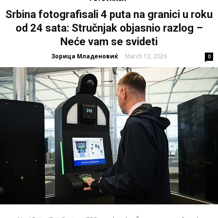
Srbina fotografisali 4 puta na granici u roku
od 24 sata: Stručnjak objasnio razlog –
Neće vam se svideti
Зорица Младеновиќ
March 13, 2026
-
0