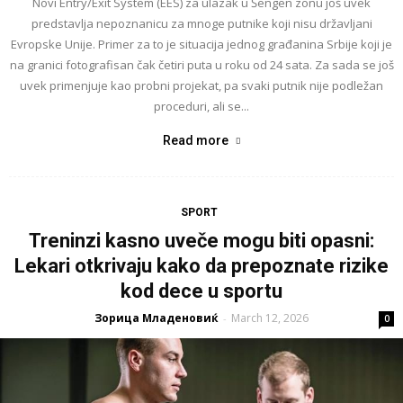
Novi Entry/Exit System (EES) za ulazak u Šengen zonu još uvek
predstavlja nepoznanicu za mnoge putnike koji nisu državljani
Evropske Unije. Primer za to je situacija jednog građanina Srbije koji je
na granici fotografisan čak četiri puta u roku od 24 sata. Za sada se još
uvek primenjuje kao probni projekat, pa svaki putnik nije podležan
proceduri, ali se...
Read more
SPORT
Treninzi kasno uveče mogu biti opasni:
Lekari otkrivaju kako da prepoznate rizike
kod dece u sportu
Зорица Младеновиќ
March 12, 2026
-
0