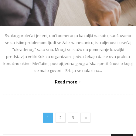
Svakog proleća i jeseni, uoči pomeranja kazaljki na satu, suočavamo
se sa istim problemom: ljudi se žale na nesanicu, iscrpljenost i osećaj
"ukradenog" sata sna. Mnogi se slažu da pomeranje kazaljki
predstavlja veliki šok za organizam i jedva čekaju da se ova praksa
konačno ukine. Međutim, postoji jedna geografska specifičnost o kojoj
se malo govori – Srbija se nalazi na...
Read more
1
2
3